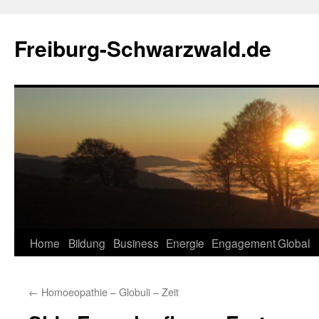
Zum
Inhalt
Freiburg-Schwarzwald.de
springen
Home
Bildung
Business
Energie
Engagement
Global
←
Homoeopathie – Globuli – Zeit