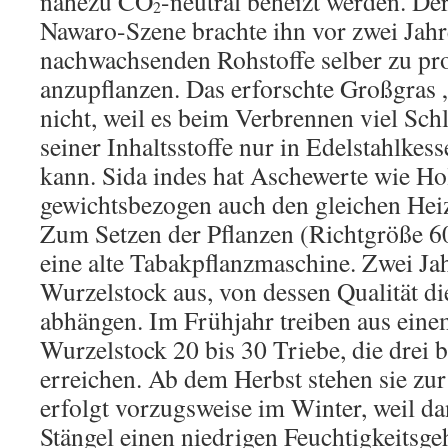
nahezu CO
-neutral beheizt werden. De
2
Nawaro-Szene brachte ihn vor zwei Jahre
nachwachsenden Rohstoffe selber zu pr
anzupflanzen. Das erforschte Großgras 
nicht, weil es beim Verbrennen viel Sch
seiner Inhaltsstoffe nur in Edelstahlkes
kann. Sida indes hat Aschewerte wie Ho
gewichtsbezogen auch den gleichen Hei
Zum Setzen der Pflanzen (Richtgröße 60
eine alte Tabakpflanzmaschine. Zwei Jah
Wurzelstock aus, von dessen Qualität d
abhängen. Im Frühjahr treiben aus eine
Wurzelstock 20 bis 30 Triebe, die drei 
erreichen. Ab dem Herbst stehen sie zur 
erfolgt vorzugsweise im Winter, weil da
Stängel einen niedrigen Feuchtigkeitsge