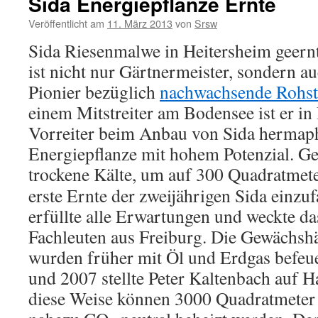
Sida Energiepflanze Ernte
Veröffentlicht am
11. März 2013
von
Srsw
Sida Riesenmalwe in Heitersheim geernt
ist nicht nur Gärtnermeister, sondern a
Pionier bezüglich
nachwachsende Rohst
einem Mitstreiter am Bodensee ist er 
Vorreiter beim Anbau von Sida hermaph
Energiepflanze mit hohem Potenzial. Ge
trockene Kälte, um auf 300 Quadratmet
erste Ernte der zweijährigen Sida einzu
erfüllte alle Erwartungen und weckte da
Fachleuten aus Freiburg. Die Gewächshä
wurden früher mit Öl und Erdgas befeue
und 2007 stellte Peter Kaltenbach auf 
diese Weise können 3000 Quadratmete