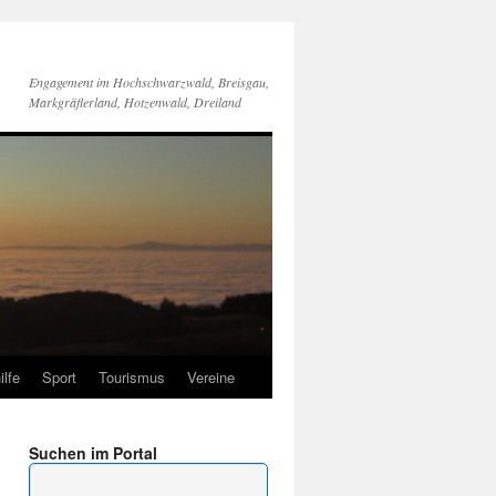
Engagement im Hochschwarzwald, Breisgau,
Markgräflerland, Hotzenwald, Dreiland
ilfe
Sport
Tourismus
Vereine
Suchen im Portal