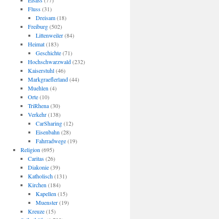
Elsass
(77)
Fluss
(31)
Dreisam
(18)
Freiburg
(502)
Littenweiler
(84)
Heimat
(183)
Geschichte
(71)
Hochschwarzwald
(232)
Kaiserstuhl
(46)
Markgraeflerland
(44)
Muehlen
(4)
Orte
(10)
TriRhena
(30)
Verkehr
(138)
CarSharing
(12)
Eisenbahn
(28)
Fahrradwege
(19)
Religion
(695)
Caritas
(26)
Diakonie
(39)
Katholisch
(131)
Kirchen
(184)
Kapellen
(15)
Muenster
(19)
Kreuze
(15)