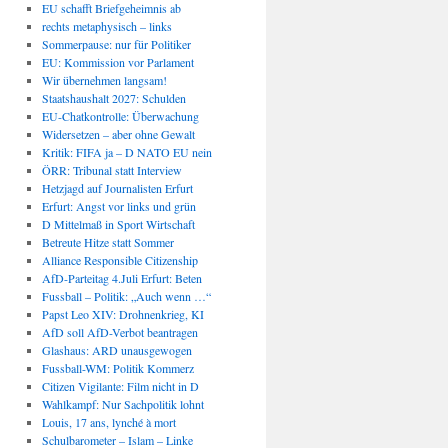
EU schafft Briefgeheimnis ab
rechts metaphysisch – links
Sommerpause: nur für Politiker
EU: Kommission vor Parlament
Wir übernehmen langsam!
Staatshaushalt 2027: Schulden
EU-Chatkontrolle: Überwachung
Widersetzen – aber ohne Gewalt
Kritik: FIFA ja – D NATO EU nein
ÖRR: Tribunal statt Interview
Hetzjagd auf Journalisten Erfurt
Erfurt: Angst vor links und grün
D Mittelmaß in Sport Wirtschaft
Betreute Hitze statt Sommer
Alliance Responsible Citizenship
AfD-Parteitag 4.Juli Erfurt: Beten
Fussball – Politik: „Auch wenn …“
Papst Leo XIV: Drohnenkrieg, KI
AfD soll AfD-Verbot beantragen
Glashaus: ARD unausgewogen
Fussball-WM: Politik Kommerz
Citizen Vigilante: Film nicht in D
Wahlkampf: Nur Sachpolitik lohnt
Louis, 17 ans, lynché à mort
Schulbarometer – Islam – Linke