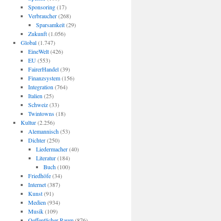
Sponsoring
(17)
Verbraucher
(268)
Sparsamkeit
(29)
Zukunft
(1.056)
Global
(1.747)
EineWelt
(426)
EU
(553)
FairerHandel
(39)
Finanzsystem
(156)
Integration
(764)
Italien
(25)
Schweiz
(33)
Twintowns
(18)
Kultur
(2.256)
Alemannisch
(53)
Dichter
(250)
Liedermacher
(40)
Literatur
(184)
Buch
(100)
Friedhöfe
(34)
Internet
(387)
Kunst
(91)
Medien
(934)
Musik
(109)
Oeffentlicher Raum
(876)