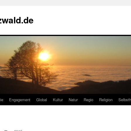
zwald.de
ie
Engagement
Global
Kultur
Natur
Regio
Religion
Selbsth