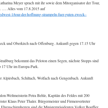
Katharina Meyer sprach mit ihr sowie dem Mitorganisator der Tour,
. …. Alles vom 17.8.2015 auf
uedwest-1/tour-der-hoffnung-strampeln-fuer-guten-zweck–
odeck und Oberkirch nach Offenburg. Ankunft gegen 17.15 Uhr
Straßburg bekommt das Peloton einen Segen, nächste Stopps sind
 17 Uhr im Europa-Park.
r Alpirsbach, Schiltach, Wolfach nach Gengenbach. Ankunft
hlon-Weltmeisterin Petra Behle, Kapitän des Feldes mit 200
ister Klaus Peter Thaler. Bürgermeister und Firmenvertreter
Ehrenschirmherren sind die Ministerpräsidenten Volker Bouffier