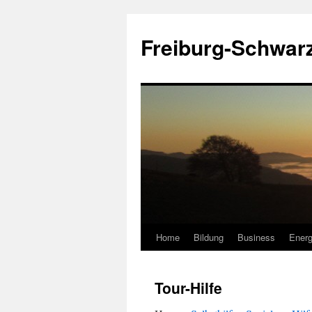
Zum
Inhalt
Freiburg-Schwar
springen
Home
Bildung
Business
Energ
Tour-Hilfe