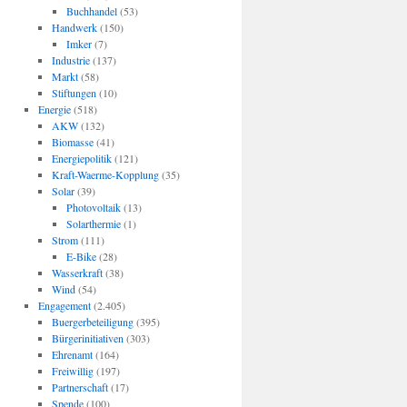
Buchhandel
(53)
Handwerk
(150)
Imker
(7)
Industrie
(137)
Markt
(58)
Stiftungen
(10)
Energie
(518)
AKW
(132)
Biomasse
(41)
Energiepolitik
(121)
Kraft-Waerme-Kopplung
(35)
Solar
(39)
Photovoltaik
(13)
Solarthermie
(1)
Strom
(111)
E-Bike
(28)
Wasserkraft
(38)
Wind
(54)
Engagement
(2.405)
Buergerbeteiligung
(395)
Bürgerinitiativen
(303)
Ehrenamt
(164)
Freiwillig
(197)
Partnerschaft
(17)
Spende
(100)