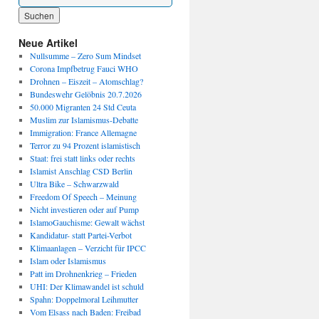
Wenn die Ergebnisse der automatischen Vervollständigung verfügbar sind, benutze die P
Neue Artikel
Nullsumme – Zero Sum Mindset
Corona Impfbetrug Fauci WHO
Drohnen – Eiszeit – Atomschlag?
Bundeswehr Gelöbnis 20.7.2026
50.000 Migranten 24 Std Ceuta
Muslim zur Islamismus-Debatte
Immigration: France Allemagne
Terror zu 94 Prozent islamistisch
Staat: frei statt links oder rechts
Islamist Anschlag CSD Berlin
Ultra Bike – Schwarzwald
Freedom Of Speech – Meinung
Nicht investieren oder auf Pump
IslamoGauchisme: Gewalt wächst
Kandidatur- statt Partei-Verbot
Klimaanlagen – Verzicht für IPCC
Islam oder Islamismus
Patt im Drohnenkrieg – Frieden
UHI: Der Klimawandel ist schuld
Spahn: Doppelmoral Leihmutter
Vom Elsass nach Baden: Freibad