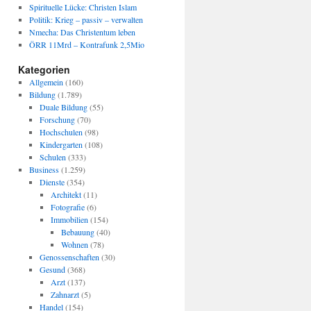
Spirituelle Lücke: Christen Islam
Politik: Krieg – passiv – verwalten
Nmecha: Das Christentum leben
ÖRR 11Mrd – Kontrafunk 2,5Mio
Kategorien
Allgemein
(160)
Bildung
(1.789)
Duale Bildung
(55)
Forschung
(70)
Hochschulen
(98)
Kindergarten
(108)
Schulen
(333)
Business
(1.259)
Dienste
(354)
Architekt
(11)
Fotografie
(6)
Immobilien
(154)
Bebauung
(40)
Wohnen
(78)
Genossenschaften
(30)
Gesund
(368)
Arzt
(137)
Zahnarzt
(5)
Handel
(154)