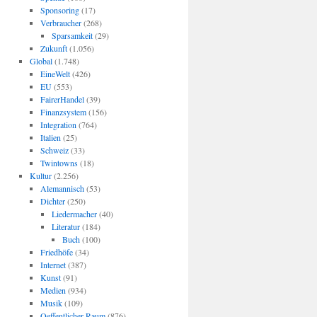
Sponsoring
(17)
Verbraucher
(268)
Sparsamkeit
(29)
Zukunft
(1.056)
Global
(1.748)
EineWelt
(426)
EU
(553)
FairerHandel
(39)
Finanzsystem
(156)
Integration
(764)
Italien
(25)
Schweiz
(33)
Twintowns
(18)
Kultur
(2.256)
Alemannisch
(53)
Dichter
(250)
Liedermacher
(40)
Literatur
(184)
Buch
(100)
Friedhöfe
(34)
Internet
(387)
Kunst
(91)
Medien
(934)
Musik
(109)
Oeffentlicher Raum
(876)