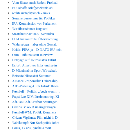
Vom Elsass nach Baden: Freibad
EU schafft Briefgeheimnis ab
rechts metaphysisch – links
Sommerpause: nur für Politiker
EU: Kommission vor Parlament
Wir übernehmen langsam!
Staatshaushalt 2027: Schulden
EU-Chatkontrolle: Überwachung
Widersetzen – aber ohne Gewalt
Kritik: FIFA ja – D NATO EU nein
ÖRR: Tribunal statt Interview
Hetzjagd auf Journalisten Erfurt
Erfurt: Angst vor links und grün
D Mittelmaß in Sport Wirtschaft
Betreute Hitze statt Sommer
Alliance Responsible Citizenship
AfD-Parteitag 4.Juli Erfurt: Beten
Fussball – Politik: „Auch wenn …“
Papst Leo XIV: Drohnenkrieg, KI
AfD soll AfD-Verbot beantragen
Glashaus: ARD unausgewogen
Fussball-WM: Politik Kommerz
Citizen Vigilante: Film nicht in D
Wahlkampf: Nur Sachpolitik lohnt
Louis, 17 ans, lynché à mort