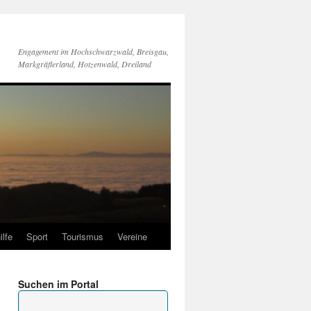
Engagement im Hochschwarzwald, Breisgau,
Markgräflerland, Hotzenwald, Dreiland
ilfe
Sport
Tourismus
Vereine
Suchen im Portal