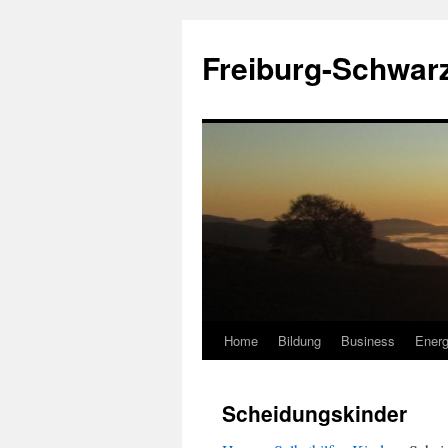
Zum
Inhalt
Freiburg-Schwar
springen
Home
Bildung
Business
Energ
Scheidungskinder