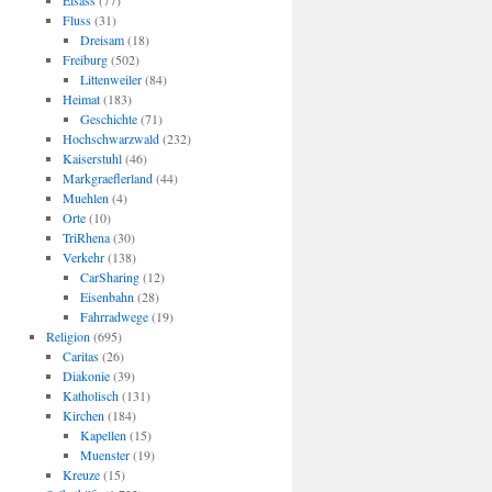
Elsass
(77)
Fluss
(31)
Dreisam
(18)
Freiburg
(502)
Littenweiler
(84)
Heimat
(183)
Geschichte
(71)
Hochschwarzwald
(232)
Kaiserstuhl
(46)
Markgraeflerland
(44)
Muehlen
(4)
Orte
(10)
TriRhena
(30)
Verkehr
(138)
CarSharing
(12)
Eisenbahn
(28)
Fahrradwege
(19)
Religion
(695)
Caritas
(26)
Diakonie
(39)
Katholisch
(131)
Kirchen
(184)
Kapellen
(15)
Muenster
(19)
Kreuze
(15)