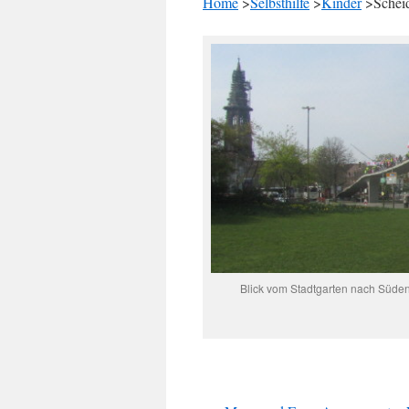
Home
>
Selbsthilfe
>
Kinder
>Scheid
Blick vom Stadtgarten nach Süde