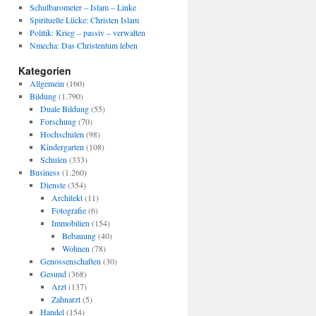
Schulbarometer – Islam – Linke
Spirituelle Lücke: Christen Islam
Politik: Krieg – passiv – verwalten
Nmecha: Das Christentum leben
Kategorien
Allgemein
(160)
Bildung
(1.790)
Duale Bildung
(55)
Forschung
(70)
Hochschulen
(98)
Kindergarten
(108)
Schulen
(333)
Business
(1.260)
Dienste
(354)
Architekt
(11)
Fotografie
(6)
Immobilien
(154)
Bebauung
(40)
Wohnen
(78)
Genossenschaften
(30)
Gesund
(368)
Arzt
(137)
Zahnarzt
(5)
Handel
(154)