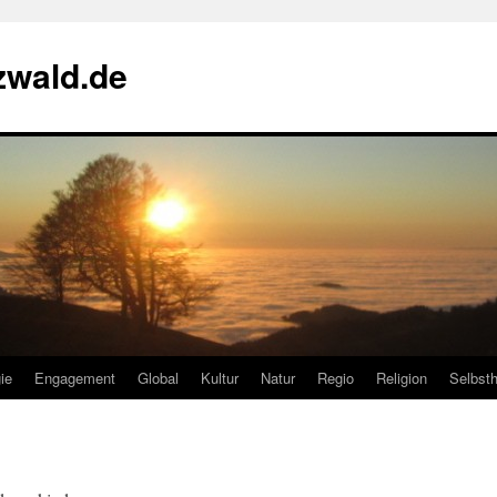
zwald.de
ie
Engagement
Global
Kultur
Natur
Regio
Religion
Selbsth