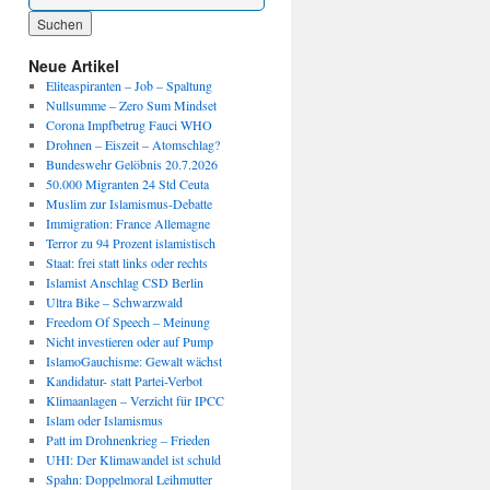
Wenn die Ergebnisse der automatischen Vervollständigung verfügbar sind, benutze die P
Neue Artikel
Eliteaspiranten – Job – Spaltung
Nullsumme – Zero Sum Mindset
Corona Impfbetrug Fauci WHO
Drohnen – Eiszeit – Atomschlag?
Bundeswehr Gelöbnis 20.7.2026
50.000 Migranten 24 Std Ceuta
Muslim zur Islamismus-Debatte
Immigration: France Allemagne
Terror zu 94 Prozent islamistisch
Staat: frei statt links oder rechts
Islamist Anschlag CSD Berlin
Ultra Bike – Schwarzwald
Freedom Of Speech – Meinung
Nicht investieren oder auf Pump
IslamoGauchisme: Gewalt wächst
Kandidatur- statt Partei-Verbot
Klimaanlagen – Verzicht für IPCC
Islam oder Islamismus
Patt im Drohnenkrieg – Frieden
UHI: Der Klimawandel ist schuld
Spahn: Doppelmoral Leihmutter