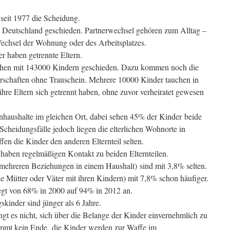
seit 1977 die Scheidung.
 Deutschland geschieden. Partnerwechsel gehören zum Alltag –
 Wechsel der Wohnung oder des Arbeitsplatzes.
r haben getrennte Eltern.
hen mit 143000 Kindern geschieden. Dazu kommen noch die
rschaften ohne Trauschein. Mehrere 10000 Kinder tauchen in
a ihre Eltern sich getrennt haben, ohne zuvor verheiratet gewesen
haushalte im gleichen Ort, dabei sehen 45% der Kinder beide
Scheidungsfälle jedoch liegen die elterlichen Wohnorte in
ffen die Kinder den anderen Elternteil selten.
aben regelmäßigen Kontakt zu beiden Elternteilen.
mehreren Beziehungen in einem Haushalt) sind mit 3,8% selten.
de Mütter oder Väter mit ihren Kindern) mit 7,8% schon häufiger.
egt von 68% in 2000 auf 94% in 2012 an.
skinder sind jünger als 6 Jahre.
gt es nicht, sich über die Belange der Kinder einvernehmlich zu
immt kein Ende, die Kinder werden zur Waffe im