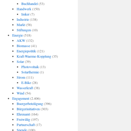
Buchhandel
(53)
Handwerk
(150)
Imker
(7)
Industrie
(138)
Markt
(58)
Stiftungen
(10)
Energie
(518)
AKW
(132)
Biomasse
(41)
Energiepolitik
(121)
Kraft-Waerme-Kopplung
(35)
Solar
(39)
Photovoltaik
(13)
Solarthermie
(1)
Strom
(111)
E-Bike
(28)
Wasserkraft
(38)
Wind
(54)
Engagement
(2.406)
Buergerbeteiligung
(396)
Bürgerinitiativen
(303)
Ehrenamt
(164)
Freiwillig
(197)
Partnerschaft
(17)
Spende
(100)