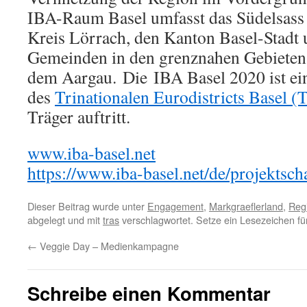
IBA-Raum Basel umfasst das Südelsass
Kreis Lörrach, den Kanton Basel-Stadt 
Gemeinden in den grenznahen Gebieten
dem Aargau. Die IBA Basel 2020 ist ein
des
Trinationalen Eurodistricts Basel 
Träger auftritt.
www.iba-basel.net
https://www.iba-basel.net/de/projektsc
Dieser Beitrag wurde unter
Engagement
,
Markgraeflerland
,
Reg
abgelegt und mit
tras
verschlagwortet. Setze ein Lesezeichen f
←
Veggie Day – Medienkampagne
Schreibe einen Kommentar