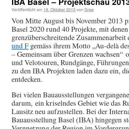
IBA Basel – Projektschau 201
Veröffentlicht am
18. Oktober 2013
von
Srsw
Von Mitte August bis November 2013 pr
Basel 2020 rund 40 Projekte, mit denen 
grenzüberschreitende Zusammenarbeit 
und F
gemäss ihrem Motto „Au-delà des 
– Gemeinsam über Grenzen wachsen“ op
und Velotouren, Rundgänge, Führunge
zu den IBA Projekten laden dazu ein, d
entdecken.
Bei vielen Bauausstellungen vergangene
darum, ein kriselndes Gebiet wie das R
Lausitz neu aufzustellen. Bei der Intern
Bauausstellung Basel (IBA) hingegen st
Vernnetzung der Region im Vordergrund