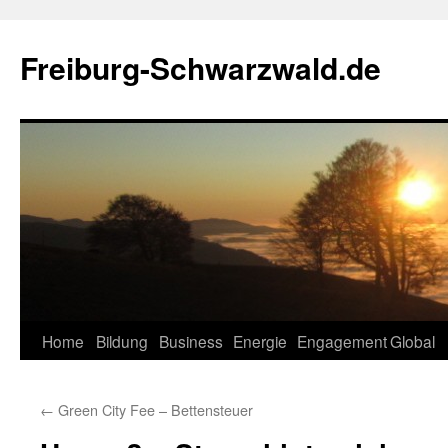
Zum
Inhalt
Freiburg-Schwarzwald.de
springen
Home
Bildung
Business
Energie
Engagement
Global
←
Green City Fee – Bettensteuer