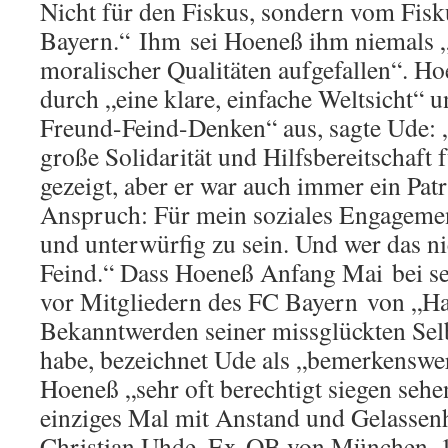
Nicht für den Fiskus, sondern vom Fisk
Bayern.“ Ihm sei Hoeneß ihm niemals „a
moralischer Qualitäten aufgefallen“. Ho
durch „eine klare, einfache Weltsicht“ u
Freund-Feind-Denken“ aus, sagte Ude: 
große Solidarität und Hilfsbereitschaft
gezeigt, aber er war auch immer ein Pat
Anspruch: Für mein soziales Engagemen
und unterwürfig zu sein. Und wer das nic
Feind.“ Dass Hoeneß Anfang Mai bei se
vor Mitgliedern des FC Bayern von „Has
Bekanntwerden seiner missglückten Selb
habe, bezeichnet Ude als „bemerkenswer
Hoeneß „sehr oft berechtigt siegen sehe
einziges Mal mit Anstand und Gelassenhe
Christian Uhde, Ex-OB von München, 1