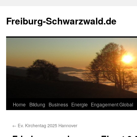
Zum
Inhalt
Freiburg-Schwarzwald.de
springen
Home
Bildung
Business
Energie
Engagement
Global
←
Ev. Kirchentag 2025 Hannover