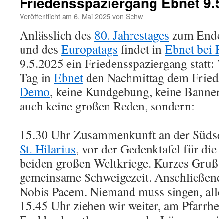
Friedensspaziergang Ebnet 9.
Veröffentlicht am
6. Mai 2025
von
Schw
Anlässlich des
80. Jahrestages
zum Ende 
und des
Europatags
findet in
Ebnet bei 
9.5.2025 ein Friedensspaziergang statt
Tag in
Ebnet
den Nachmittag dem Fried
Demo
, keine Kundgebung, keine Banner
auch keine großen Reden, sondern:
15.30 Uhr Zusammenkunft an der Südse
St. Hilarius
, vor der Gedenktafel für di
beiden großen Weltkriege. Kurzes Gruß
gemeinsame Schweigezeit. Anschließen
Nobis Pacem. Niemand muss singen, all
15.45 Uhr ziehen wir weiter, am Pfarrh