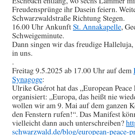
Eschbach entlang, wo sechs Lämmer mit
Freudensprünge ihr Dasein feiern. Weite
Schwarzwaldstraße Richtung Stegen.
16.00 Uhr Ankunft
St. Annakapelle
, Ge
Schweigeminute.
Dann singen wir das freudige Halleluja
in uns.
.
Freitag 9.5.2025 ab 17.00 Uhr auf dem
Synagoge
:
Ulrike Guérot hat das „European Peace 
organisiert: „Europa, das heißt nie wie
wollen wir am 9. Mai auf dem ganzen K
den Fenstern rufen!“. Das Manifest könn
vielleicht dann auch unterschreiben?
ht
schwarzwald.de/blog/european-peace-pr