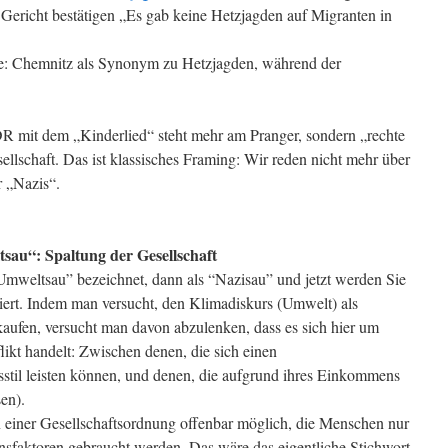
ericht bestätigen „Es gab keine Hetzjagden auf Migranten in
te: Chemnitz als Synonym zu Hetzjagden, während der
R mit dem „Kinderlied“ steht mehr am Pranger, sondern „rechte
llschaft. Das ist klassisches Framing: Wir reden nicht mehr über
r „Nazis“.
tsau“: Spaltung der Gesellschaft
Umweltsau” bezeichnet, dann als “Nazisau” und jetzt werden Sie
ert. Indem man versucht, den Klimadiskurs (Umwelt) als
aufen, versucht man davon abzulenken, dass es sich hier um
ikt handelt: Zwischen denen, die sich einen
til leisten können, und denen, die aufgrund ihres Einkommens
en).
t in einer Gesellschaftsordnung offenbar möglich, die Menschen nur
ionsfaktoren gebraucht werden. Das wäre das eigentliche Stichwort