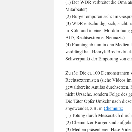
(1) Der WDR verbreitet die Oma a
Mitarbeiter)
(2) Bürger empören sich: Im Gesprä
(3) WDR entschuldigt sich, sucht 
in Köln und in einer Morddrohung 
AfD, Rechtsextreme, Neonazis)
(4) Framing ab nun in den Medien t
verdrängt hat. Henryk Broder drückt
Schwerpunkt der Empörung von ei
.
Zu (3): Die ca 100 Demonstranten 
Rechtsextremisten (siehe Videos im
gewaltbereite Antifas durchsetzen. 
nicht Ursache, sondern Folge des 
Die Täter-Opfer-Umkehr nach dies
angewendet, z.B. in
Chemnitz:
(1) Tötung durch Messerstich durc
(2) Chemnitzer Bürger sind aufgeb
(3) Medien präsentieren Hase-Vide