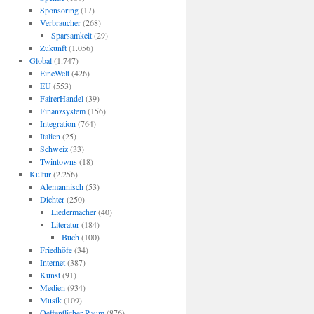
Sponsoring
(17)
Verbraucher
(268)
Sparsamkeit
(29)
Zukunft
(1.056)
Global
(1.747)
EineWelt
(426)
EU
(553)
FairerHandel
(39)
Finanzsystem
(156)
Integration
(764)
Italien
(25)
Schweiz
(33)
Twintowns
(18)
Kultur
(2.256)
Alemannisch
(53)
Dichter
(250)
Liedermacher
(40)
Literatur
(184)
Buch
(100)
Friedhöfe
(34)
Internet
(387)
Kunst
(91)
Medien
(934)
Musik
(109)
Oeffentlicher Raum
(876)