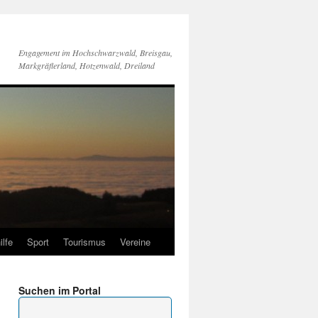
Engagement im Hochschwarzwald, Breisgau,
Markgräflerland, Hotzenwald, Dreiland
ilfe
Sport
Tourismus
Vereine
Suchen im Portal