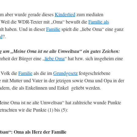
um aber wurde gerade dieses
Kinderlied
zum medialen
? Weil die WDR-Texter mit „Oma“ bewußt die
Familie als
lt haben. Und in dieser
Familie
spielt die „liebe Oma“ eine ganz
nd
?.
g um „Meine Oma ist ne alte Umweltsau“ ein gutes Zeichen:
rheit der Bürger eine „
liebe Oma
“ hat bzw. sich insgeheim eine
 Volk die
Familie
als die im
Grundgesetz
festgeschriebene
lie mit Mutter und Vater in der jetzigen sowie Oma und Opa in der
dern, die als Enkelinnen und Enkel geliebt werden.
Meine Oma ist ne alte Umweltsau“ hat zahlreiche wunde Punkte
etrachten wir die Punkte (1) bis (5):
tsau“: Oma als Herz der Familie