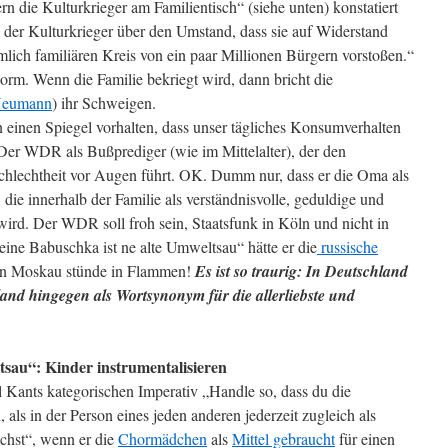
ern die Kulturkrieger am Familientisch“ (siehe unten) konstatiert
der Kulturkrieger über den Umstand, dass sie auf Widerstand
ämlich familiären Kreis von ein paar Millionen Bürgern vorstoßen.“
orm. Wenn die Familie bekriegt wird, dann bricht die
Neumann
) ihr Schweigen.
n einen Spiegel vorhalten, dass unser tägliches Konsumverhalten
 Der WDR als Bußprediger (wie im Mittelalter), der den
lechtheit vor Augen führt. OK. Dumm nur, dass er die Oma als
 die innerhalb der Familie als verständnisvolle, geduldige und
wird. Der WDR soll froh sein, Staatsfunk in Köln und nicht in
ine Babuschka ist ne alte Umweltsau“ hätte er die
russische
 in Moskau stünde in Flammen!
Es ist so traurig: In Deutschland
land hingegen als Wortsynonym für die allerliebste und
tsau“: Kinder instrumentalisieren
ants kategorischen Imperativ „Handle so, dass du die
als in der Person eines jeden anderen jederzeit zugleich als
uchst“, wenn er die
Chormädchen
als
Mittel gebraucht
für einen