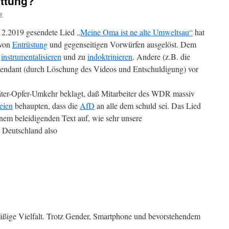
ettung?
w
2.2019 gesendete Lied
„Meine Oma ist ne alte Umweltsau“
hat
 von
Entrüstung
und gegenseitigen Vorwürfen ausgelöst. Dem
u
instrumentalisieren
und zu
indoktrinieren
. Andere (z.B. die
ndant (durch Löschung des Videos und Entschuldigung) vor
ter-Opfer-Umkehr beklagt, daß Mitarbeiter des WDR massiv
eien
behaupten, dass die
AfD
an alle dem schuld sei. Das Lied
em beleidigenden Text auf, wie sehr unsere
in Deutschland also
ßige Vielfalt. Trotz Gender, Smartphone und bevorstehendem