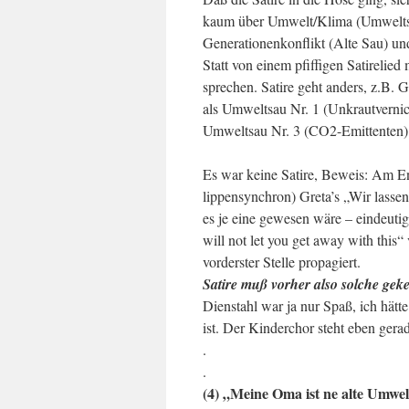
kaum über Umwelt/Klima (Umweltsa
Generationenkonflikt (Alte Sau) u
Statt von einem pfiffigen Satirel
sprechen. Satire geht anders, z.B. 
als Umweltsau Nr. 1 (Unkrautvernic
Umweltsau Nr. 3 (CO2-Emittenten)
Es war keine Satire, Beweis: Am 
lippensynchron) Greta’s „Wir lass
es je eine gewesen wäre – eindeutig
will not let you get away with this
vorderster Stelle propagiert.
Satire muß vorher also solche gek
Dienstahl war ja nur Spaß, ich hät
ist. Der Kinderchor steht eben gerad
.
.
(4) „Meine Oma ist ne alte Umw