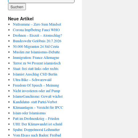
Wenn die Ergebnisse der automatischen Vervollständigung verfügbar sind, benutze die P
Neue Artikel
Nullsumme – Zero Sum Mindset
Corona Impfbetrug Fauci WHO
Drohnen – Eiszeit – Atomschlag?
Bundeswehr Gelöbnis 20.7.2026
50.000 Migranten 24 Std Ceuta
Muslim zur Islamismus-Debatte
Immigration: France Allemagne
Terror zu 94 Prozent islamistisch
Staat: frei statt links oder rechts
Islamist Anschlag CSD Berlin
Ultra Bike – Schwarzwald
Freedom Of Speech – Meinung
Nicht investieren oder auf Pump
IslamoGauchisme: Gewalt wächst
Kandidatur- statt Partei-Verbot
Klimaanlagen – Verzicht für IPCC
Islam oder Islamismus
Patt im Drohnenkrieg – Frieden
UHI: Der Klimawandel ist schuld
Spahn: Doppelmoral Leihmutter
Vom Elsass nach Baden: Freibad