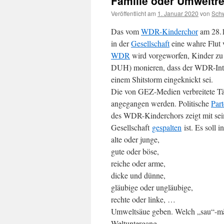
Familie oder Umweltr
Veröffentlicht am
1. Januar 2020
von
Sch
Das vom
WDR-Kinderchor
am 28.1
in der
Gesellschaft
eine wahre Flut
WDR
wird vorgeworfen, Kinder z
DUH) monieren, dass der WDR-Inte
einem Shitstorm eingeknickt sei.
Die von GEZ-Medien verbreitete Tä
angegangen werden. Politische
Part
des WDR-Kinderchors zeigt mit sein
Gesellschaft
gespalten
ist. Es soll 
alte oder junge,
gute oder böse,
reiche oder arme,
dicke und dünne,
gläubige oder ungläubige,
rechte oder linke, …
Umweltsäue geben. Welch „sau“-mä
Weltuntergang.