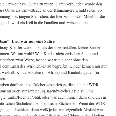
 die Umwelt bzw. Klima zu retten. Damit verbunden wurde den
dass Omas als Umweltsäue an der Klimamisere schuld seien. So
mung) des jungen Menschen, der hier zum bloßen Mittel für die
gleich wird ein Keil in die Familien und zwischen die
tsau“: Lied war nur eine Satire
eorg Kreisler wären niemals der Idee verfallen, kleine Kinder in
pannen. Warum wohl? Weil Kinder nicht zwischen Satire und
verstehen zwar Witze, lachen sogar mit, aber ohne den
d dem Ernst der Wirklichkeit zu begreifen. Kinder kennen nur nur
v, weshalb Kindersoldaten (in Afrika) und Kinderbrigaden (in
ten.
haben darüber dicke Bücher geschrieben, die auch der WDR
mentalisiert zur Erreichung irgendwelcher Ziele zu Oma,
ie, Links/Rechts-Politik oder was auch immer, dann sind dies in
tirischen Sticheleien, sondern reale Sticheleien. Wenn der WDR
igung nachschiebt, dann weiß jeder, was eigentlich Absicht war.
ieht man daran, daß nach dem Löschen des Videos in den Medien