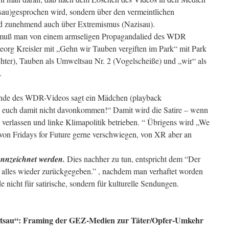
u)gesprochen wird, sondern über den vermeintlichen
nd zunehmend auch über Extremismus (Nazisau).
ied muß man von einem armseligen Propagandalied des WDR
Georg Kreisler mit „Gehn wir Tauben vergiften im Park“ mit Park
hter), Tauben als Umweltsau Nr. 2 (Vogelscheiße) und „wir“ als
.
Ende des WDR-Videos sagt ein Mädchen (playback
en euch damit nicht davonkommen!“ Damit wird die Satire – wenn
 verlassen und linke Klimapolitik betrieben. “ Übrigens wird „We
“ von Fridays for Future gerne verschwiegen, von XR aber an
ennzeichnet werden.
Dies nachher zu tun, entspricht dem “Der
te alles wieder zurückgegeben.” , nachdem man verhaftet worden
e nicht für satirische, sondern für kulturelle Sendungen.
eltsau“: Framing der GEZ-Medien zur Täter/Opfer-Umkehr