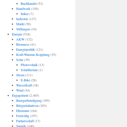
Buchhandel
(53)
Handwerk
(150)
Imker
(7)
Industrie
(137)
Markt
(58)
Stiftungen
(10)
Energie
(518)
AKW
(132)
Biomasse
(41)
Energiepolitik
(121)
Kraft-Waerme-Kopplung
(35)
Solar
(39)
Photovoltaik
(13)
Solarthermie
(1)
Strom
(111)
E-Bike
(28)
Wasserkraft
(38)
Wind
(54)
Engagement
(2.405)
Buergerbeteiligung
(395)
Bürgerinitiativen
(303)
Ehrenamt
(164)
Freiwillig
(197)
Partnerschaft
(17)
Spende
(100)