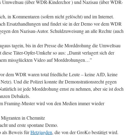
ls Umweltsau (über WDR-Kinderchor ) und Nazisau (über WDR-
ch, in Kommentaren (sofern nicht gelöscht) und im Internet.
nach Ersatzhandlungen und findet sie in der Demo vor dem WDR
gegen den Nazisau-Autor. Schuldzuweisung an alle Rechte (auch
agaus tagein, bis in der Presse die Morddrohung die Umweltsau
 diese Täter-Opfer-Umkehr so aus: „Damit verlagert sich der
nem missglückten Video auf Morddrohungen…”
vor dem WDR waren total friedliche Leute – keine AfD, keine
 Netz). Und die Polizei konnte ihr Demonstrationsrecht gegen
Natürlich ist jede Morddrohung ernst zu nehmen, aber sie ist doch
ganzen Debakels.
em Framing-Muster wird von den Medien immer wieder
h Migranten in Chemnitz
racht und erste spontane Demo.
o als Beweis für
Hetzjagden
, die von der GroKo bestätigt wird.