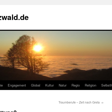
zwald.de
ie
Engagement
Global
Kultur
Natur
Regio
Religion
Selbsth
Traumberufe – Zeit nach Greta
→