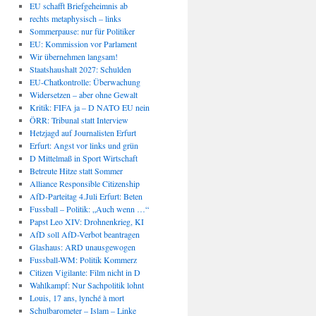
EU schafft Briefgeheimnis ab
rechts metaphysisch – links
Sommerpause: nur für Politiker
EU: Kommission vor Parlament
Wir übernehmen langsam!
Staatshaushalt 2027: Schulden
EU-Chatkontrolle: Überwachung
Widersetzen – aber ohne Gewalt
Kritik: FIFA ja – D NATO EU nein
ÖRR: Tribunal statt Interview
Hetzjagd auf Journalisten Erfurt
Erfurt: Angst vor links und grün
D Mittelmaß in Sport Wirtschaft
Betreute Hitze statt Sommer
Alliance Responsible Citizenship
AfD-Parteitag 4.Juli Erfurt: Beten
Fussball – Politik: „Auch wenn …“
Papst Leo XIV: Drohnenkrieg, KI
AfD soll AfD-Verbot beantragen
Glashaus: ARD unausgewogen
Fussball-WM: Politik Kommerz
Citizen Vigilante: Film nicht in D
Wahlkampf: Nur Sachpolitik lohnt
Louis, 17 ans, lynché à mort
Schulbarometer – Islam – Linke