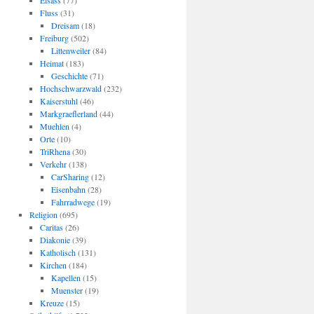
Elsass
(77)
Fluss
(31)
Dreisam
(18)
Freiburg
(502)
Littenweiler
(84)
Heimat
(183)
Geschichte
(71)
Hochschwarzwald
(232)
Kaiserstuhl
(46)
Markgraeflerland
(44)
Muehlen
(4)
Orte
(10)
TriRhena
(30)
Verkehr
(138)
CarSharing
(12)
Eisenbahn
(28)
Fahrradwege
(19)
Religion
(695)
Caritas
(26)
Diakonie
(39)
Katholisch
(131)
Kirchen
(184)
Kapellen
(15)
Muenster
(19)
Kreuze
(15)