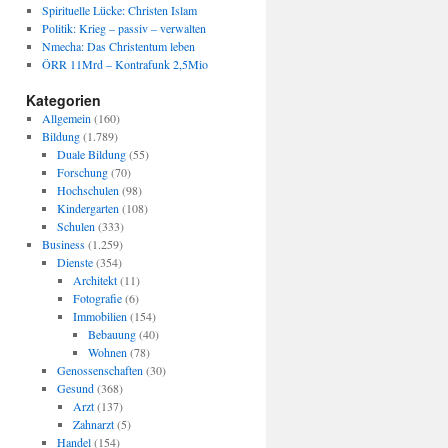
Spirituelle Lücke: Christen Islam
Politik: Krieg – passiv – verwalten
Nmecha: Das Christentum leben
ÖRR 11Mrd – Kontrafunk 2,5Mio
Kategorien
Allgemein
(160)
Bildung
(1.789)
Duale Bildung
(55)
Forschung
(70)
Hochschulen
(98)
Kindergarten
(108)
Schulen
(333)
Business
(1.259)
Dienste
(354)
Architekt
(11)
Fotografie
(6)
Immobilien
(154)
Bebauung
(40)
Wohnen
(78)
Genossenschaften
(30)
Gesund
(368)
Arzt
(137)
Zahnarzt
(5)
Handel
(154)