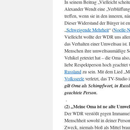
In seinem Beitrag „Vielleicht scheit
Alexander Wendt eine „Verblüffung 
treffen, wenn sie in den inneren, n
Dieser Widerstand der Bürger ist en
„
Schweigende Mehrheit
“ (
Noelle-
Vielleicht wollte der WDR uns alle
das Verhalten einer Umweltsau ist.
Menschen ihre umweltsaumäßige Sch
Vehikel getextet hat – die Oma also,
liebe Respektperson hoch geachtet 
Russland
zu sein. Mit dem Lied „Me
Volksseele
verletzt, das TV-Studio
gilt Oma als Schimpfwort, in Russ
geachtete Person.
.
(2) „Meine Oma ist ne alte Umwel
Der WDR verstößt gegen Immanuel K
Menschheit sowohl in deiner Person, 
Zweck, niemals bloß als Mittel bra