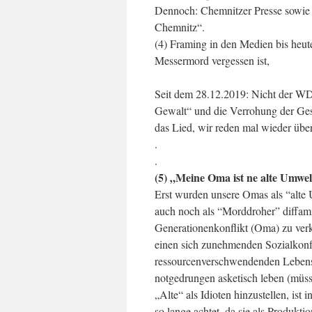
Dennoch: Chemnitzer Presse sowie G
Chemnitz“.
(4) Framing in den Medien bis heu
Messermord vergessen ist,
Seit dem 28.12.2019: Nicht der WD
Gewalt“ und die Verrohung der Gese
das Lied, wir reden mal wieder übe
.
.
(5) „Meine Oma ist ne alte Umwel
Erst wurden unsere Omas als “alte 
auch noch als “Morddroher” diffami
Generationenkonflikt (Oma) zu verk
einen sich zunehmenden Sozialkonfl
ressourcenverschwendenden Lebenss
notgedrungen asketisch leben (müss
„Alte“ als Idioten hinzustellen, is
so lange achtet, da sie als Produkt