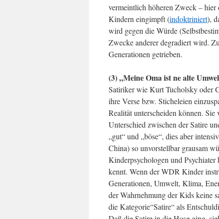
vermeintlich höheren Zweck – hier
Kindern eingimpft (
indoktriniert
), 
wird gegen die Würde (Selbstbestim
Zwecke anderer degradiert wird. Zu
Generationen getrieben.
(3) „Meine Oma ist ne alte Umwel
Satiriker wie Kurt Tucholsky oder G
ihre Verse bzw. Sticheleien einzus
Realität unterscheiden können. Sie 
Unterschied zwischen der Satire un
„gut“ und „böse“, dies aber intensi
China) so unvorstellbar grausam wü
Kinderpsychologen und Psychiater 
kennt. Wenn der WDR Kinder instru
Generationen, Umwelt, Klima, Energ
der Wahrnehmung der Kids keine sa
die Kategorie“Satire“ als Entschuld
Daß die Satire in die Hose ging, s