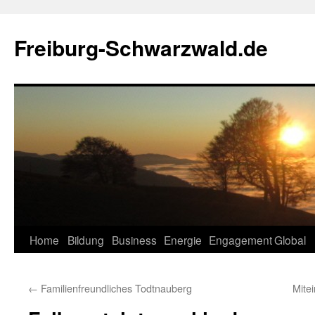
Zum
Inhalt
Freiburg-Schwarzwald.de
springen
Home
Bildung
Business
Energie
Engagement
Global
←
Familienfreundliches Todtnauberg
Mite