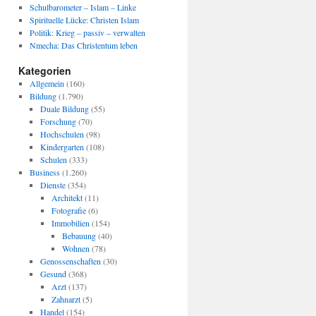
Schulbarometer – Islam – Linke
Spirituelle Lücke: Christen Islam
Politik: Krieg – passiv – verwalten
Nmecha: Das Christentum leben
Kategorien
Allgemein
(160)
Bildung
(1.790)
Duale Bildung
(55)
Forschung
(70)
Hochschulen
(98)
Kindergarten
(108)
Schulen
(333)
Business
(1.260)
Dienste
(354)
Architekt
(11)
Fotografie
(6)
Immobilien
(154)
Bebauung
(40)
Wohnen
(78)
Genossenschaften
(30)
Gesund
(368)
Arzt
(137)
Zahnarzt
(5)
Handel
(154)