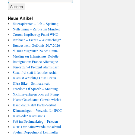
Wenn die Ergebnisse der automatischen Vervollständigung verfügbar sind, benutze die P
Neue Artikel
Eliteaspiranten – Job – Spaltung
Nullsumme – Zero Sum Mindset
Corona Impfbetrug Fauci WHO
Drohnen – Eiszeit – Atomschlag?
Bundeswehr Gelöbnis 20.7.2026
50.000 Migranten 24 Std Ceuta
Muslim zur Islamismus-Debatte
Immigration: France Allemagne
Terror zu 94 Prozent islamistisch
Staat: frei statt links oder rechts
Islamist Anschlag CSD Berlin
Ultra Bike – Schwarzwald
Freedom Of Speech – Meinung
Nicht investieren oder auf Pump
IslamoGauchisme: Gewalt wächst
Kandidatur- statt Partei-Verbot
Klimaanlagen – Verzicht für IPCC
Islam oder Islamismus
Patt im Drohnenkrieg – Frieden
UHI: Der Klimawandel ist schuld
Spahn: Doppelmoral Leihmutter