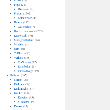
Elsass
(77)
Fluss
(31)
Dreisam
(18)
Freiburg
(502)
Littenweiler
(84)
Heimat
(183)
Geschichte
(71)
Hochschwarzwald
(232)
Kaiserstuhl
(46)
Markgraeflerland
(44)
Muehlen
(4)
Orte
(10)
TriRhena
(30)
Verkehr
(138)
CarSharing
(12)
Eisenbahn
(28)
Fahrradwege
(19)
Religion
(695)
Caritas
(26)
Diakonie
(39)
Katholisch
(131)
Kirchen
(184)
Kapellen
(15)
Muenster
(19)
Kreuze
(15)