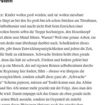
system
ce: Kinder wollen groß werden, und sie wollen messbare
s fängt an bei den So-groß-bin-ich-schon-Strichen am Türrahmen,
Fußballturnier und macht nicht Halt beim Erreichen einer
 wollen bereits selbst die Treppe hochsteigen, den Hosenknopf
el allein zum Mund führen. Warum? Weil eine getane Arbeit, ein
arum denkt man überhaupt darüber nach, Schulkindern dieses
bt, gibt ihnen Entwicklungsmöglichkeiten und jedem die Zeit,
e für Stufe zu erklimmen. Schwache fördern heißt eben gerade
, denn das hält sie schwach. Fördern und fordern gehört hier
t ja ein Mensch, der auf eigenen Beinen selbstbestimmt durchs
 Regierung hier fordert, führt – ebenso wie übrigens die
ncengleichheit, sondern schafft diese ganz ab: „Schwache“
te“ Schema gepresst, müssen auf Teufel-komm-raus das Abitur
tand fürs Abi immer mehr gesenkt mit der Folge, dass man den
ht wird. Damit entpuppt sich das Ganze als eben gerade nicht
ersten Blick aussieht, sondern im Gegenteil als zutiefst
 nennt dieses Phänomen übrigens nach der griechischen