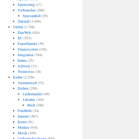
Sponsoring
(17)
Verbraucher
(268)
Sparsamkeit
(29)
Zukunft
(1.056)
Global
(1.748)
EineWelt
(426)
EU
(553)
FairerHandel
(39)
Finanzsystem
(156)
Integration
(764)
Italien
(25)
Schweiz
(33)
Twintowns
(18)
Kultur
(2.256)
Alemannisch
(53)
Dichter
(250)
Liedermacher
(40)
Literatur
(184)
Buch
(100)
Friedhöfe
(34)
Internet
(387)
Kunst
(91)
Medien
(934)
Musik
(109)
Oeffentlicher Raum
(876)