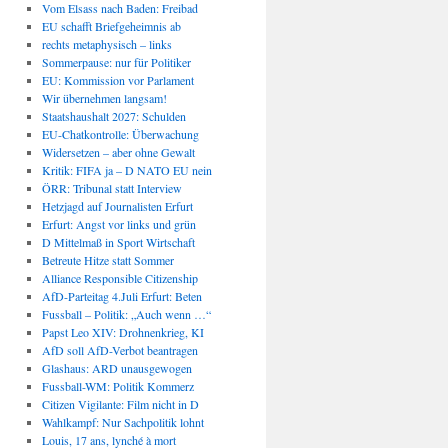
Vom Elsass nach Baden: Freibad
EU schafft Briefgeheimnis ab
rechts metaphysisch – links
Sommerpause: nur für Politiker
EU: Kommission vor Parlament
Wir übernehmen langsam!
Staatshaushalt 2027: Schulden
EU-Chatkontrolle: Überwachung
Widersetzen – aber ohne Gewalt
Kritik: FIFA ja – D NATO EU nein
ÖRR: Tribunal statt Interview
Hetzjagd auf Journalisten Erfurt
Erfurt: Angst vor links und grün
D Mittelmaß in Sport Wirtschaft
Betreute Hitze statt Sommer
Alliance Responsible Citizenship
AfD-Parteitag 4.Juli Erfurt: Beten
Fussball – Politik: „Auch wenn …“
Papst Leo XIV: Drohnenkrieg, KI
AfD soll AfD-Verbot beantragen
Glashaus: ARD unausgewogen
Fussball-WM: Politik Kommerz
Citizen Vigilante: Film nicht in D
Wahlkampf: Nur Sachpolitik lohnt
Louis, 17 ans, lynché à mort