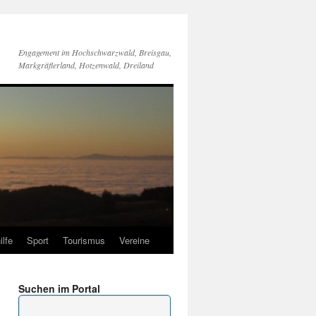
Engagement im Hochschwarzwald, Breisgau,
Markgräflerland, Hotzenwald, Dreiland
ilfe
Sport
Tourismus
Vereine
Suchen im Portal