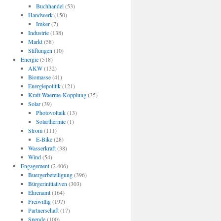
Buchhandel
(53)
Handwerk
(150)
Imker
(7)
Industrie
(138)
Markt
(58)
Stiftungen
(10)
Energie
(518)
AKW
(132)
Biomasse
(41)
Energiepolitik
(121)
Kraft-Waerme-Kopplung
(35)
Solar
(39)
Photovoltaik
(13)
Solarthermie
(1)
Strom
(111)
E-Bike
(28)
Wasserkraft
(38)
Wind
(54)
Engagement
(2.406)
Buergerbeteiligung
(396)
Bürgerinitiativen
(303)
Ehrenamt
(164)
Freiwillig
(197)
Partnerschaft
(17)
Spende
(100)