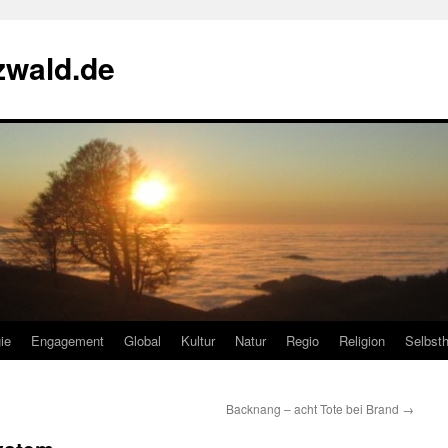
zwald.de
ie
Engagement
Global
Kultur
Natur
Regio
Religion
Selbsth
Backnang – acht Tote bei Brand
→