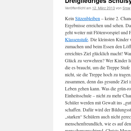
Dreigliedriges Schul
Veröffentlicht am
12. März 2013
von
Srsw
Kein
Sitzenbleiben
– keine 2. Chan
Ergebnisse erreichen und sehen. Da
geht weiter mit Flötenvorspiel und 
Klassenstufe
. Die kleinsten Kinder
zumachen
und beim Essen den Löff
erreichtes Ziel glücklich macht! W
Glück zu verwehren? Wer Kinder lie
die es braucht, um die Treppe Stuf
nicht, sie die Treppe hoch zu tragen
zusammen, denn das gesunde Ziel is
Leben gehen kann. Was die grün-rote
Einheitsschule – nicht zu mehr Cha
Schüler werden mit Gewalt ins „gu
schaffen. Dafür wird der Bildungss
„starken“ Schülern auch nicht gerec
menschenfreundlich, wie es auf den 
menschenverachtend. Christa Meves