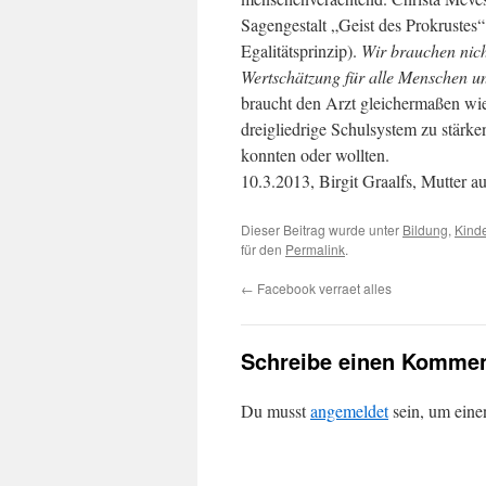
Sagengestalt „Geist des Prokruste
Egalitätsprinzip).
Wir brauchen nich
Wertschätzung für alle Menschen u
braucht den Arzt gleichermaßen wie 
dreigliedrige Schulsystem zu stärken
konnten oder wollten.
10.3.2013, Birgit Graalfs, Mutter a
Dieser Beitrag wurde unter
Bildung
,
Kind
für den
Permalink
.
←
Facebook verraet alles
Schreibe einen Kommen
Du musst
angemeldet
sein, um ein