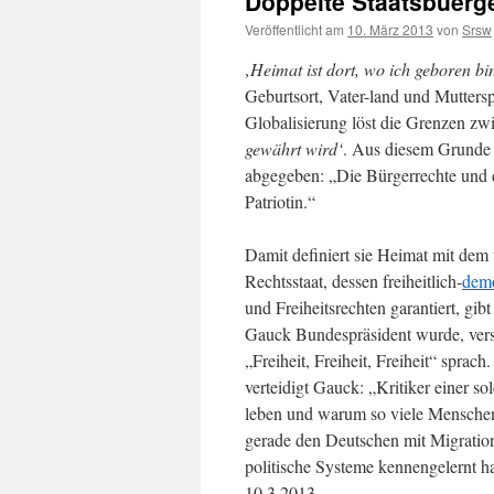
Doppelte Staatsbuerg
Veröffentlicht am
10. März 2013
von
Srsw
‚Heimat ist dort, wo ich geboren bi
Geburtsort, Vater-land und Muttersp
Globalisierung löst die Grenzen z
gewährt wird‘
. Aus diesem Grunde h
abgegeben: „Die Bürgerrechte und d
Patriotin.“
Damit definiert sie Heimat mit dem
Rechtsstaat, dessen freiheitlich-
demo
und Freiheitsrechten garantiert, g
Gauck Bundespräsident wurde, verspo
„Freiheit, Freiheit, Freiheit“ sprach
verteidigt Gauck: „Kritiker einer so
leben und warum so viele Menschen
gerade den Deutschen mit Migrations
politische Systeme kennengelernt ha
10.3.2013