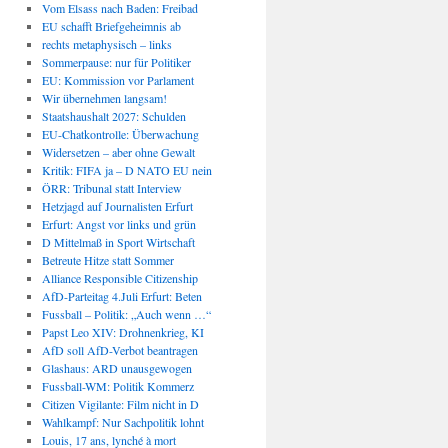
Vom Elsass nach Baden: Freibad
EU schafft Briefgeheimnis ab
rechts metaphysisch – links
Sommerpause: nur für Politiker
EU: Kommission vor Parlament
Wir übernehmen langsam!
Staatshaushalt 2027: Schulden
EU-Chatkontrolle: Überwachung
Widersetzen – aber ohne Gewalt
Kritik: FIFA ja – D NATO EU nein
ÖRR: Tribunal statt Interview
Hetzjagd auf Journalisten Erfurt
Erfurt: Angst vor links und grün
D Mittelmaß in Sport Wirtschaft
Betreute Hitze statt Sommer
Alliance Responsible Citizenship
AfD-Parteitag 4.Juli Erfurt: Beten
Fussball – Politik: „Auch wenn …“
Papst Leo XIV: Drohnenkrieg, KI
AfD soll AfD-Verbot beantragen
Glashaus: ARD unausgewogen
Fussball-WM: Politik Kommerz
Citizen Vigilante: Film nicht in D
Wahlkampf: Nur Sachpolitik lohnt
Louis, 17 ans, lynché à mort