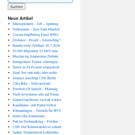
Wenn die Ergebnisse der automatischen Vervollständigung verfügbar sind, benutze die P
Neue Artikel
Eliteaspiranten – Job – Spaltung
Nullsumme – Zero Sum Mindset
Corona Impfbetrug Fauci WHO
Drohnen – Eiszeit – Atomschlag?
Bundeswehr Gelöbnis 20.7.2026
50.000 Migranten 24 Std Ceuta
Muslim zur Islamismus-Debatte
Immigration: France Allemagne
Terror zu 94 Prozent islamistisch
Staat: frei statt links oder rechts
Islamist Anschlag CSD Berlin
Ultra Bike – Schwarzwald
Freedom Of Speech – Meinung
Nicht investieren oder auf Pump
IslamoGauchisme: Gewalt wächst
Kandidatur- statt Partei-Verbot
Klimaanlagen – Verzicht für IPCC
Islam oder Islamismus
Patt im Drohnenkrieg – Frieden
UHI: Der Klimawandel ist schuld
Spahn: Doppelmoral Leihmutter