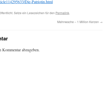
ticle114295633/Die-Patriotin.html
ffentlicht. Setze ein Lesezeichen für den
Permalink
.
Mahnwache – 1 Million Kerzen
→
tar
en Kommentar abzugeben.