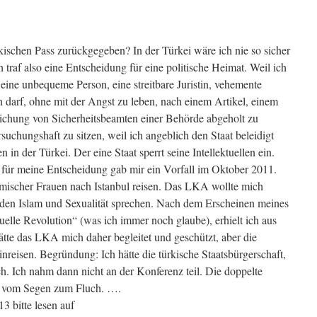
schen Pass zurückgegeben? In der Türkei wäre ich nie so sicher
 traf also eine Entscheidung für eine politische Heimat. Weil ich
 eine unbequeme Person, eine streitbare Juristin, vehemente
n darf, ohne mit der Angst zu leben, nach einem Artikel, einem
lichung von Sicherheitsbeamten einer Behörde abgeholt zu
uchungshaft zu sitzen, weil ich angeblich den Staat beleidigt
n der Türkei. Der eine Staat sperrt seine Intellektuellen ein.
 für meine Entscheidung gab mir ein Vorfall im Oktober 2011.
imischer Frauen nach Istanbul reisen. Das LKA wollte mich
er den Islam und Sexualität sprechen. Nach dem Erscheinen meines
elle Revolution“ (was ich immer noch glaube), erhielt ich aus
te das LKA mich daher begleitet und geschützt, aber die
nreisen. Begründung: Ich hätte die türkische Staatsbürgerschaft,
ich. Ich nahm dann nicht an der Konferenz teil. Die doppelte
h vom Segen zum Fluch. ….
3 bitte lesen auf