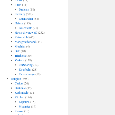
Elsass
(77)
Fluss
(31)
Dreisam
(18)
Freiburg
(502)
Littenweiler
(84)
Heimat
(183)
Geschichte
(71)
Hochschwarzwald
(232)
Kaiserstuhl
(46)
Markgraeflerland
(44)
Muehlen
(4)
Orte
(10)
TriRhena
(30)
Verkehr
(138)
CarSharing
(12)
Eisenbahn
(28)
Fahrradwege
(19)
Religion
(695)
Caritas
(26)
Diakonie
(39)
Katholisch
(131)
Kirchen
(184)
Kapellen
(15)
Muenster
(19)
Kreuze
(15)