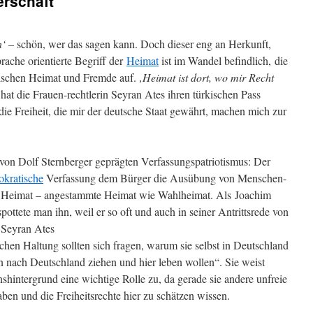
erschaft
n‘
– schön, wer das sagen kann. Doch dieser eng an Herkunft,
rache orientierte Begriff der
Heimat
ist im Wandel befindlich, die
wischen Heimat und Fremde auf.
‚Heimat ist dort, wo mir Recht
at die Frauen-rechtlerin Seyran Ates ihren türkischen Pass
ie Freiheit, die mir der deutsche Staat gewährt, machen mich zur
 von Dolf Sternberger geprägten Verfassungspatriotismus: Der
kratische
Verfassung dem Bürger die Ausübung von Menschen-
ibt Heimat – angestammte Heimat wie Wahlheimat. Als Joachim
ttete man ihn, weil er so oft und auch in seiner Antrittsrede von
. Seyran Ates
lchen Haltung sollten sich fragen, warum sie selbst in Deutschland
 nach Deutschland ziehen und hier leben wollen“. Sie weist
hintergrund eine wichtige Rolle zu, da gerade sie andere unfreie
ben und die Freiheitsrechte hier zu schätzen wissen.