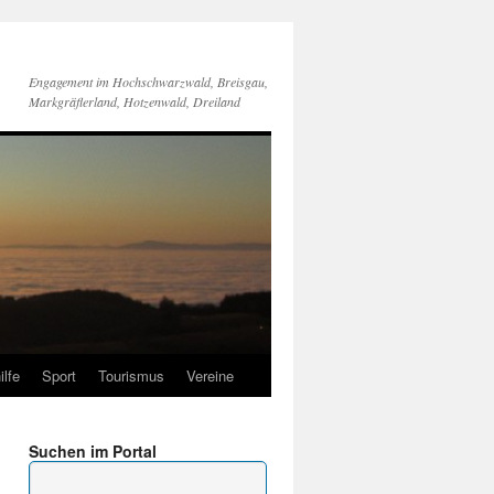
Engagement im Hochschwarzwald, Breisgau,
Markgräflerland, Hotzenwald, Dreiland
ilfe
Sport
Tourismus
Vereine
Suchen im Portal