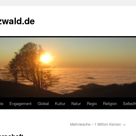
zwald.de
ie
Engagement
Global
Kultur
Natur
Regio
Religion
Selbsth
Mahnwache – 1 Million Kerzen
→