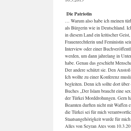
Die Patriotin
… Warum also habe ich meinen türki
als Bürgerin wie in Deutschland. Ich
in diesem Land ein kritischer Geist,
Frauenrechtlerin und Feministin sei
Interview oder einer Buchveröffent
werden, um dann jahrelang in Unters
habe. Genau das geschieht Menschen i
Der andere schützt sie. Den Anstoß
Ich wollte zu einer Konferenz musl
begleiten. Denn ich sollte dort üb
Buches „Der Islam braucht eine sexu
der Türkei Morddrohungen. Gern hät
Beamten durften nicht mit Waffen ei
die Türkei sei für mich verantwortl
Staatsangehörigkeit wurde für mic
Alles von Seyran Ates vom 10.3.201