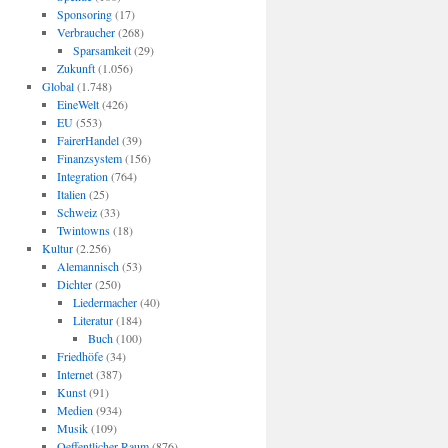
Sponsoring
(17)
Verbraucher
(268)
Sparsamkeit
(29)
Zukunft
(1.056)
Global
(1.748)
EineWelt
(426)
EU
(553)
FairerHandel
(39)
Finanzsystem
(156)
Integration
(764)
Italien
(25)
Schweiz
(33)
Twintowns
(18)
Kultur
(2.256)
Alemannisch
(53)
Dichter
(250)
Liedermacher
(40)
Literatur
(184)
Buch
(100)
Friedhöfe
(34)
Internet
(387)
Kunst
(91)
Medien
(934)
Musik
(109)
Oeffentlicher Raum
(876)