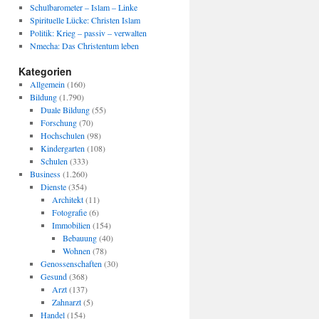
Schulbarometer – Islam – Linke
Spirituelle Lücke: Christen Islam
Politik: Krieg – passiv – verwalten
Nmecha: Das Christentum leben
Kategorien
Allgemein
(160)
Bildung
(1.790)
Duale Bildung
(55)
Forschung
(70)
Hochschulen
(98)
Kindergarten
(108)
Schulen
(333)
Business
(1.260)
Dienste
(354)
Architekt
(11)
Fotografie
(6)
Immobilien
(154)
Bebauung
(40)
Wohnen
(78)
Genossenschaften
(30)
Gesund
(368)
Arzt
(137)
Zahnarzt
(5)
Handel
(154)