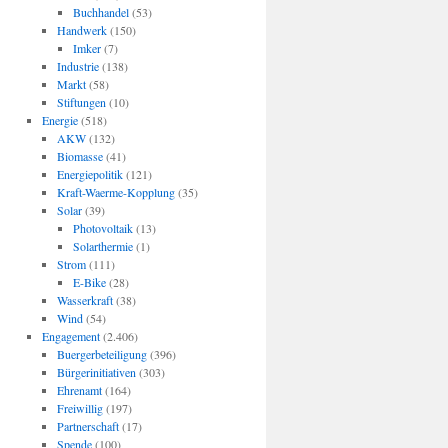
Buchhandel
(53)
Handwerk
(150)
Imker
(7)
Industrie
(138)
Markt
(58)
Stiftungen
(10)
Energie
(518)
AKW
(132)
Biomasse
(41)
Energiepolitik
(121)
Kraft-Waerme-Kopplung
(35)
Solar
(39)
Photovoltaik
(13)
Solarthermie
(1)
Strom
(111)
E-Bike
(28)
Wasserkraft
(38)
Wind
(54)
Engagement
(2.406)
Buergerbeteiligung
(396)
Bürgerinitiativen
(303)
Ehrenamt
(164)
Freiwillig
(197)
Partnerschaft
(17)
Spende
(100)