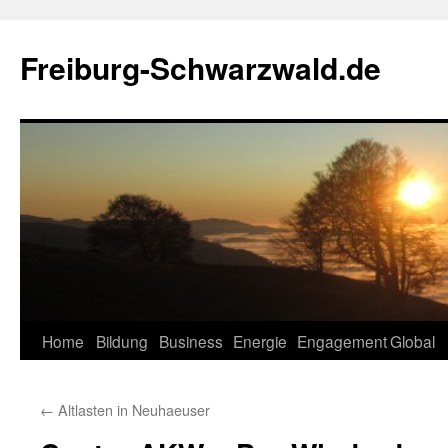
Zum
Inhalt
Freiburg-Schwarzwald.de
springen
Home
Bildung
Business
Energie
Engagement
Global
←
Altlasten in Neuhaeuser