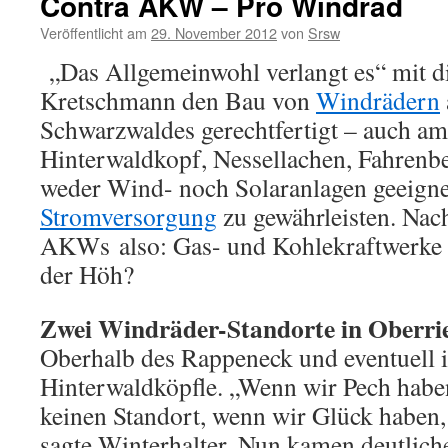
Contra AKW – Pro Windrad
Veröffentlicht am
29. November 2012
von
Srsw
„Das Allgemeinwohl verlangt es“ mit d
Kretschmann den Bau von
Windrädern
Schwarzwaldes gerechtfertigt – auch a
Hinterwaldkopf, Nessellachen, Fahrenbe
weder Wind- noch Solaranlagen geeignet
Stromversorgung
zu gewährleisten. Nac
AKWs also: Gas- und Kohlekraftwerke 
der Höh?
Zwei Windräder-Standorte in Oberri
Oberhalb des Rappeneck und eventuell 
Hinterwaldköpfle. „Wenn wir Pech hab
keinen Standort, wenn wir Glück haben,
sagte Winterhalter. Nun kamen deutlich