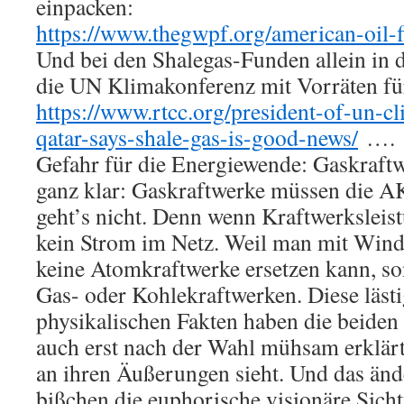
einpacken:
https://www.thegwpf.org/american-oil-f
Und bei den Shalegas-Funden allein in
die UN Klimakonferenz mit Vorräten fü
https://www.rtcc.org/president-of-un-c
qatar-says-shale-gas-is-good-news/
….
Gefahr für die Energiewende: Gaskraftw
ganz klar: Gaskraftwerke müssen die A
geht’s nicht. Denn wenn Kraftwerksleist
kein Strom im Netz. Weil man mit Wind
keine Atomkraftwerke ersetzen kann, so
Gas- oder Kohlekraftwerken. Diese läst
physikalischen Fakten haben die beide
auch erst nach der Wahl mühsam erklä
an ihren Äußerungen sieht. Und das änd
bißchen die euphorische visionäre Sich