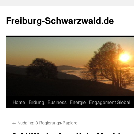
Zum
Inhalt
Freiburg-Schwarzwald.de
springen
Home
Bildung
Business
Energie
Engagement
Global
←
Nudging: 3 Regierungs-Papiere