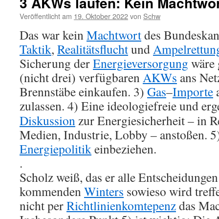
3 AKWs laufen: Kein Machtwo
Veröffentlicht am
19. Oktober 2022
von
Schw
Das war kein
Machtwort
des Bundeskanz
Taktik
,
Realitätsflucht
und
Ampelrettun
Sicherung der
Energieversorgung
wäre 
(nicht drei) verfügbaren
AKWs
ans Net
Brennstäbe einkaufen. 3)
Gas
–
Importe
a
zulassen.
4) Eine ideologiefreie und erg
Diskussion
zur Energiesicherheit – in R
Medien, Industrie, Lobby – anstoßen. 5)
Energiepolitik
einbeziehen.
.
Scholz weiß, das er alle Entscheidungen
kommenden
Winters
sowieso wird tref
nicht per
Richtlinienkomtepenz
das Mac