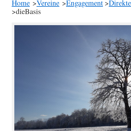
Home
>
Vereine
>
Engagement
>
Direkt
>dieBasis