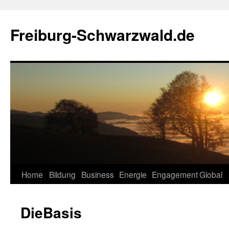
Zum
Inhalt
Freiburg-Schwarzwald.de
springen
Home
Bildung
Business
Energie
Engagement
Global
DieBasis