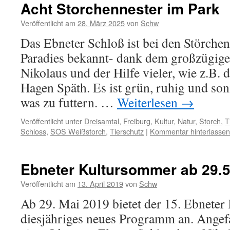
Acht Storchennester im Park
Veröffentlicht am
28. März 2025
von
Schw
Das Ebneter Schloß ist bei den Störchen
Paradies bekannt- dank dem großzügig
Nikolaus und der Hilfe vieler, wie z.B.
Hagen Späth. Es ist grün, ruhig und so
was zu futtern. …
Weiterlesen
→
Veröffentlicht unter
Dreisamtal
,
Freiburg
,
Kultur
,
Natur
,
Storch
,
T
Schloss
,
SOS Weißstorch
,
Tierschutz
|
Kommentar hinterlassen
Ebneter Kultursommer ab 29.5
Veröffentlicht am
13. April 2019
von
Schw
Ab 29. Mai 2019 bietet der 15. Ebneter
diesjähriges neues Programm an. Angefa