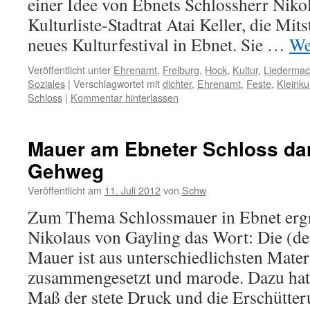
einer Idee von Ebnets Schlossherr Niko
Kulturliste-Stadtrat Atai Keller, die Mits
neues Kulturfestival in Ebnet. Sie …
We
Veröffentlicht unter
Ehrenamt
,
Freiburg
,
Hock
,
Kultur
,
Liedermac
Soziales
|
Verschlagwortet mit
dichter
,
Ehrenamt
,
Feste
,
Kleinku
Schloss
|
Kommentar hinterlassen
Mauer am Ebneter Schloss dar
Gehweg
Veröffentlicht am
11. Juli 2012
von
Schw
Zum Thema Schlossmauer in Ebnet ergri
Nikolaus von Gayling das Wort: Die (d
Mauer ist aus unterschiedlichsten Mater
zusammengesetzt und marode. Dazu hat 
Maß der stete Druck und die Erschütte