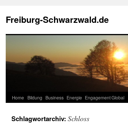
Zum
Inhalt
Freiburg-Schwarzwald.de
springen
Home
Bildung
Business
Energie
Engagement
Global
Schloss
Schlagwortarchiv: