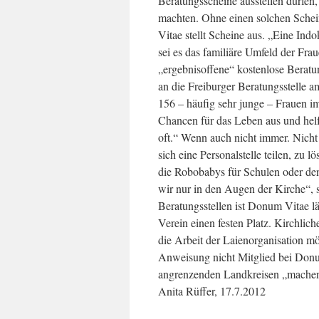
Beratungsscheine ausstellen dürfen
machten. Ohne einen solchen Schei
Vitae stellt Scheine aus. „Eine Indok
sei es das familiäre Umfeld der Fr
„ergebnisoffene“ kostenlose Berat
an die Freiburger Beratungsstelle 
156 – häufig sehr junge – Frauen i
Chancen für das Leben aus und helf
oft.“ Wenn auch nicht immer. Nicht 
sich eine Personalstelle teilen, zu 
die Robobabys für Schulen oder den 
wir nur in den Augen der Kirche“, s
Beratungsstellen ist Donum Vitae l
Verein einen festen Platz. Kirchlic
die Arbeit der Laienorganisation mög
Anweisung nicht Mitglied bei Donu
angrenzenden Landkreisen „machen
Anita Rüffer, 17.7.2012