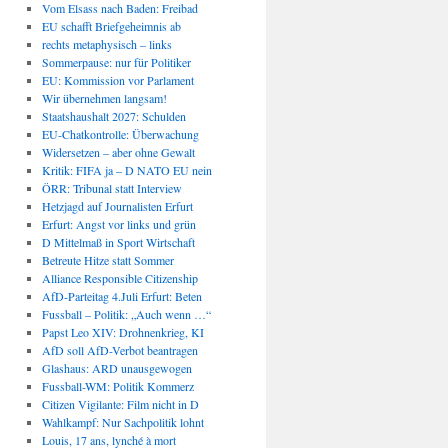
Vom Elsass nach Baden: Freibad
EU schafft Briefgeheimnis ab
rechts metaphysisch – links
Sommerpause: nur für Politiker
EU: Kommission vor Parlament
Wir übernehmen langsam!
Staatshaushalt 2027: Schulden
EU-Chatkontrolle: Überwachung
Widersetzen – aber ohne Gewalt
Kritik: FIFA ja – D NATO EU nein
ÖRR: Tribunal statt Interview
Hetzjagd auf Journalisten Erfurt
Erfurt: Angst vor links und grün
D Mittelmaß in Sport Wirtschaft
Betreute Hitze statt Sommer
Alliance Responsible Citizenship
AfD-Parteitag 4.Juli Erfurt: Beten
Fussball – Politik: „Auch wenn …“
Papst Leo XIV: Drohnenkrieg, KI
AfD soll AfD-Verbot beantragen
Glashaus: ARD unausgewogen
Fussball-WM: Politik Kommerz
Citizen Vigilante: Film nicht in D
Wahlkampf: Nur Sachpolitik lohnt
Louis, 17 ans, lynché à mort