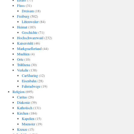
Elsass
(77)
Fluss
(31)
Dreisam
(18)
Freiburg
(502)
Littenweiler
(84)
Heimat
(183)
Geschichte
(71)
Hochschwarzwald
(232)
Kaiserstuhl
(46)
Markgraeflerland
(44)
Muehlen
(4)
Orte
(10)
TriRhena
(30)
Verkehr
(138)
CarSharing
(12)
Eisenbahn
(28)
Fahrradwege
(19)
Religion
(695)
Caritas
(26)
Diakonie
(39)
Katholisch
(131)
Kirchen
(184)
Kapellen
(15)
Muenster
(19)
Kreuze
(15)