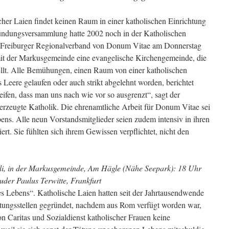
her Laien findet keinen Raum in einer katholischen Einrichtung
ründungsversammlung hatte 2002 noch in der Katholischen
 Freiburger Regionalverband von Donum Vitae am Donnerstag
s mit der Markusgemeinde eine evangelische Kirchengemeinde, die
ellt. Alle Bemühungen, einen Raum von einer katholischen
Leere gelaufen oder auch strikt abgelehnt worden, berichtet
reifen, dass man uns nach wie vor so ausgrenzt“, sagt der
erzeugte Katholik. Die ehrenamtliche Arbeit für Donum Vitae sei
ns. Alle neun Vorstandsmitglieder seien zudem intensiv in ihren
rt. Sie fühlten sich ihrem Gewissen verpflichtet, nicht den
uli, in der Markusgemeinde, Am Hägle (Nähe Seepark): 18 Uhr
uder Paulus Terwitte, Frankfurt
 Lebens“. Katholische Laien hatten seit der Jahrtausendwende
tungsstellen gegründet, nachdem aus Rom verfügt worden war,
on Caritas und Sozialdienst katholischer Frauen keine