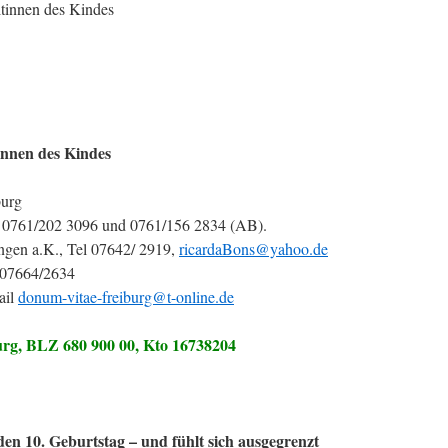
tinnen des Kindes
nnen des Kindes
burg
l 0761/202 3096 und 0761/156 2834 (AB).
ngen a.K., Tel 07642/ 2919,
ricardaBons@yahoo.de
l 07664/2634
ail
donum-vitae-freiburg@t-online.de
rg, BLZ 680 900 00, Kto 16738204
den 10. Geburtstag – und fühlt sich ausgegrenzt