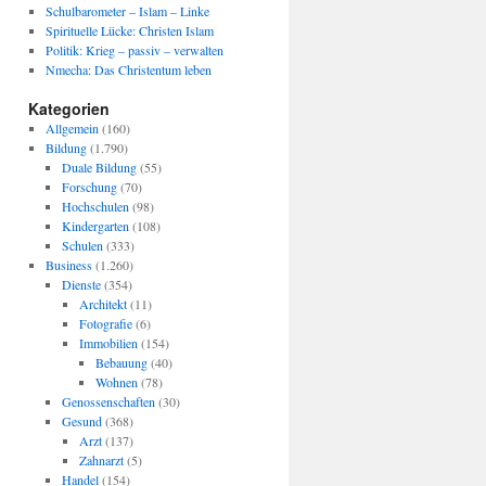
Schulbarometer – Islam – Linke
Spirituelle Lücke: Christen Islam
Politik: Krieg – passiv – verwalten
Nmecha: Das Christentum leben
Kategorien
Allgemein
(160)
Bildung
(1.790)
Duale Bildung
(55)
Forschung
(70)
Hochschulen
(98)
Kindergarten
(108)
Schulen
(333)
Business
(1.260)
Dienste
(354)
Architekt
(11)
Fotografie
(6)
Immobilien
(154)
Bebauung
(40)
Wohnen
(78)
Genossenschaften
(30)
Gesund
(368)
Arzt
(137)
Zahnarzt
(5)
Handel
(154)