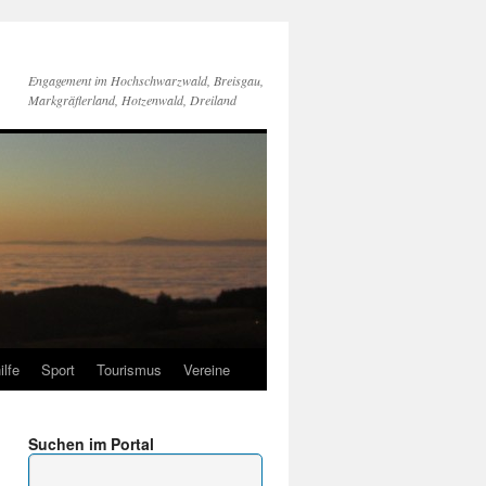
Engagement im Hochschwarzwald, Breisgau,
Markgräflerland, Hotzenwald, Dreiland
ilfe
Sport
Tourismus
Vereine
Suchen im Portal