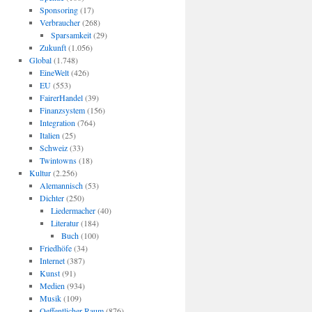
Sponsoring
(17)
Verbraucher
(268)
Sparsamkeit
(29)
Zukunft
(1.056)
Global
(1.748)
EineWelt
(426)
EU
(553)
FairerHandel
(39)
Finanzsystem
(156)
Integration
(764)
Italien
(25)
Schweiz
(33)
Twintowns
(18)
Kultur
(2.256)
Alemannisch
(53)
Dichter
(250)
Liedermacher
(40)
Literatur
(184)
Buch
(100)
Friedhöfe
(34)
Internet
(387)
Kunst
(91)
Medien
(934)
Musik
(109)
Oeffentlicher Raum
(876)