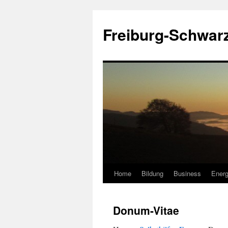
Zum
Inhalt
Freiburg-Schwar
springen
Home
Bildung
Business
Energ
Donum-Vitae