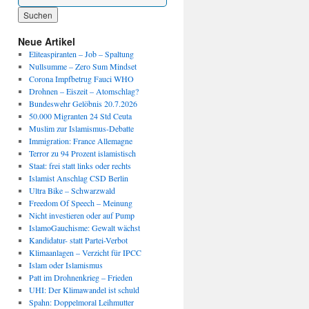
Wenn die Ergebnisse der automatischen Vervollständigung verfügbar sind, benutze die P
Neue Artikel
Eliteaspiranten – Job – Spaltung
Nullsumme – Zero Sum Mindset
Corona Impfbetrug Fauci WHO
Drohnen – Eiszeit – Atomschlag?
Bundeswehr Gelöbnis 20.7.2026
50.000 Migranten 24 Std Ceuta
Muslim zur Islamismus-Debatte
Immigration: France Allemagne
Terror zu 94 Prozent islamistisch
Staat: frei statt links oder rechts
Islamist Anschlag CSD Berlin
Ultra Bike – Schwarzwald
Freedom Of Speech – Meinung
Nicht investieren oder auf Pump
IslamoGauchisme: Gewalt wächst
Kandidatur- statt Partei-Verbot
Klimaanlagen – Verzicht für IPCC
Islam oder Islamismus
Patt im Drohnenkrieg – Frieden
UHI: Der Klimawandel ist schuld
Spahn: Doppelmoral Leihmutter