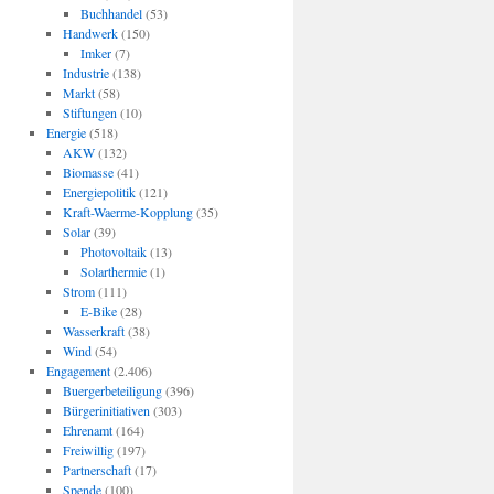
Buchhandel
(53)
Handwerk
(150)
Imker
(7)
Industrie
(138)
Markt
(58)
Stiftungen
(10)
Energie
(518)
AKW
(132)
Biomasse
(41)
Energiepolitik
(121)
Kraft-Waerme-Kopplung
(35)
Solar
(39)
Photovoltaik
(13)
Solarthermie
(1)
Strom
(111)
E-Bike
(28)
Wasserkraft
(38)
Wind
(54)
Engagement
(2.406)
Buergerbeteiligung
(396)
Bürgerinitiativen
(303)
Ehrenamt
(164)
Freiwillig
(197)
Partnerschaft
(17)
Spende
(100)