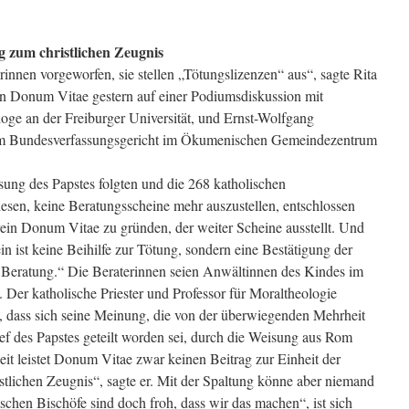
ag zum christlichen Zeugnis
nnen vorgeworfen, sie stellen „Tötungslizenzen“ aus“, sagte Rita
 Donum Vitae gestern auf einer Podiumsdiskussion mit
ge an der Freiburger Universität, und Ernst-Wolfgang
am Bundesverfassungsgericht im Ökumenischen Gemeindezentrum
sung des Papstes folgten und die 268 katholischen
sen, keine Beratungsscheine mehr auszustellen, entschlossen
rein Donum Vitae zu gründen, der weiter Scheine ausstellt. Und
n ist keine Beihilfe zur Tötung, sondern eine Bestätigung der
Beratung.“ Die Beraterinnen seien Anwältinnen des Kindes im
 Der katholische Priester und Professor für Moraltheologie
, dass sich seine Meinung, die von der überwiegenden Mehrheit
ef des Papstes geteilt worden sei, durch die Weisung aus Rom
beit leistet Donum Vitae zwar keinen Beitrag zur Einheit der
stlichen Zeugnis“, sagte er. Mit der Spaltung könne aber niemand
tschen Bischöfe sind doch froh, dass wir das machen“, ist sich