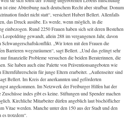
, weil sie sich sonst der Tötung ungeborenen Lebens mitschuldig
n ist eine Abtreibung nach deutschem Recht aber strafbar. Donum
trination findet nicht statt“, versichert Hubert Bellert. Allenfalls
auen, das Druck ausübe. Es werde, wenn möglich, in die
ung einbezogen. Rund 2250 Frauen haben sich seit deren Bestehen
am Leopoldring gewandt, allein 288 im vergangenen Jahr, davon
m Schwangerschaftskonflikt. „Wir loten mit den Frauen die
en Barrieren wegzuräumen“, sagt Bellert. „Und das gelingt sehr
nur finanzielle Probleme versuchen die beiden Beraterinnen, die
lösen. Sie haben auch eine Palette von Präventionsangeboten wie
Elternführerschein für junge Eltern erarbeitet. „Außenseiter sind
agt Bellert. Im Kreis der anerkannten und geförderten
ängst angekommen. Im Netzwerk der Freiburger Hilfen hat der
he Zuschüsse indes gibt es keine. Stiftungen und Spender machen
lich. Kirchliche Mitarbeiter dürfen angeblich laut bischöflicher
m Vitae werden. Manche unter den 150 aus der Stadt und den
 es trotzdem“.