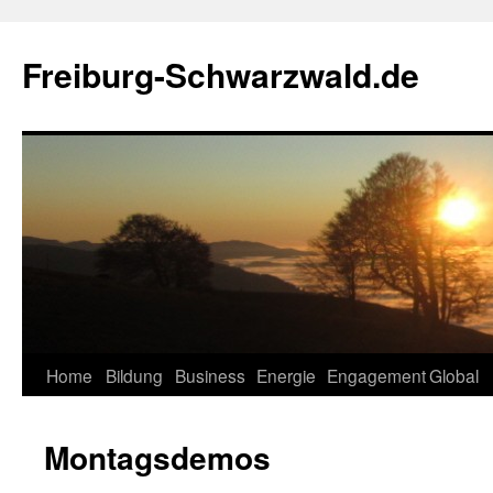
Zum
Inhalt
Freiburg-Schwarzwald.de
springen
Home
Bildung
Business
Energie
Engagement
Global
Montagsdemos