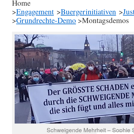
Home
>
Engagement
>
Buergerinitiativen
>
Jus
>
Grundrechte-Demo
>Montagsdemos
Schweigende Mehrheit – Sophie 