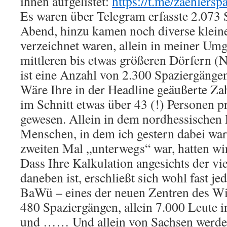
ihnen aufgelistet:
https://t.me/zaehlersp
Es waren über Telegram erfasste 2.073 
Abend, hinzu kamen noch diverse kleiner
verzeichnet waren, allein in meiner Umg
mittleren bis etwas größeren Dörfern (
ist eine Anzahl von 2.300 Spaziergängen 
Wäre Ihre in der Headline geäußerte Zah
im Schnitt etwas über 43 (!) Personen 
gewesen. Allein in dem nordhessischen
Menschen, in dem ich gestern dabei war
zweiten Mal „unterwegs“ war, hatten wi
Dass Ihre Kalkulation angesichts der vi
daneben ist, erschließt sich wohl fast je
BaWü – eines der neuen Zentren des Wid
480 Spaziergängen, allein 7.000 Leute 
und …… Und allein von Sachsen werden