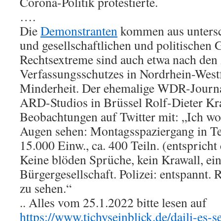
Corona-Politik protestierte.
….
Die
Demonstranten
kommen aus untersc
und gesellschaftlichen und politischen
Rechtsextreme sind auch etwa nach den
Verfassungsschutzes in Nordrhein-Westf
Minderheit. Der ehemalige WDR-Journal
ARD-Studios in Brüssel Rolf-Dieter Krau
Beobachtungen auf Twitter mit: „Ich wol
Augen sehen: Montagsspaziergang in T
15.000 Einw., ca. 400 Teiln. (entspricht
Keine blöden Sprüche, kein Krawall, ei
Bürgergesellschaft. Polizei: entspannt. 
zu sehen.“
.. Alles vom 25.1.2022 bitte lesen auf
https://www.tichyseinblick.de/daili-es-s