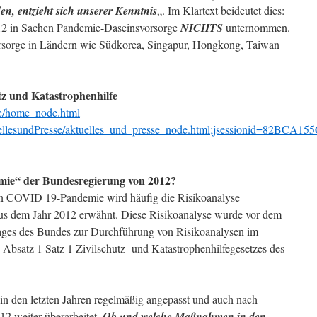
en, entzieht sich unserer Kenntnis
„. Im Klartext beideutet dies:
012 in Sachen Pandemie-Daseinsvorsorge
NICHTS
unternommen.
rsorge in Ländern wie Südkorea, Singapur, Hongkong, Taiwan
z und Katastrophenhilfe
e/home_node.html
uellesundPresse/aktuelles_und_presse_node.html;jsessionid=82
emie“ der Bundesregierung von 2012?
n COVID 19-Pandemie wird häufig die Risikoanalyse
us dem Jahr 2012 erwähnt. Diese Risikoanalyse wurde vor dem
rages des Bundes zur Durchführung von Risikoanalysen im
 Absatz 1 Satz 1 Zivilschutz- und Katastrophenhilfegesetzes des
n den letzten Jahren regelmäßig angepasst und auch nach
2 weiter überarbeitet.
Ob und welche Maßnahmen in den