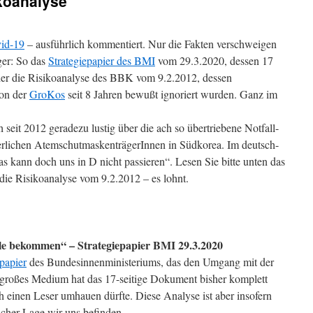
ikoanalyse
id-19
– ausführlich kommentiert. Nur die Fakten verschweigen
er: So das
Strategiepapier des BMI
vom 29.3.2020, dessen 17
Oder die Risikoanalyse des BBK vom 9.2.2012, dessen
on der
GroKos
seit 8 Jahren bewußt ignoriert wurden. Ganz im
 seit 2012 geradezu lustig über die ach so übertriebene Notfall-
herlichen AtemschutmaskenträgerInnen in Südkorea. Im deutsch-
s kann doch uns in D nicht passieren“. Lesen Sie bitte unten das
die Risikoanalyse vom 9.2.2012 – es lohnt.
le bekommen“ – Strategiepapier BMI 29.3.2020
epapier
des Bundesinnenministeriums, das den Umgang mit der
großes Medium hat das 17-seitige Dokument bisher komplett
h einen Leser umhauen dürfte. Diese Analyse ist aber insofern
elcher Lage wir uns befinden.