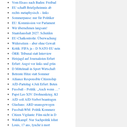
Vom Elsass nach Baden: Freibad
EU schafft Briefgeheimnis ab
rechts metaphysisch – links
Sommerpause: nur für Politiker
EU: Kommission vor Parlament
Wir übernehmen langsam!
Staatshaushalt 2027: Schulden
EU-Chatkontrolle: Überwachung
Widersetzen – aber ohne Gewalt
Kritik: FIFA ja – D NATO EU nein
ÖRR: Tribunal statt Interview
Hetzjagd auf Journalisten Erfurt
Erfurt: Angst vor links und grün
D Mittelmaß in Sport Wirtschaft
Betreute Hitze statt Sommer
Alliance Responsible Citizenship
AfD-Parteitag 4.Juli Erfurt: Beten
Fussball – Politik: „Auch wenn …“
Papst Leo XIV: Drohnenkrieg, KI
AfD soll AfD-Verbot beantragen
Glashaus: ARD unausgewogen
Fussball-WM: Politik Kommerz
Citizen Vigilante: Film nicht in D
Wahlkampf: Nur Sachpolitik lohnt
Louis, 17 ans, lynché à mort