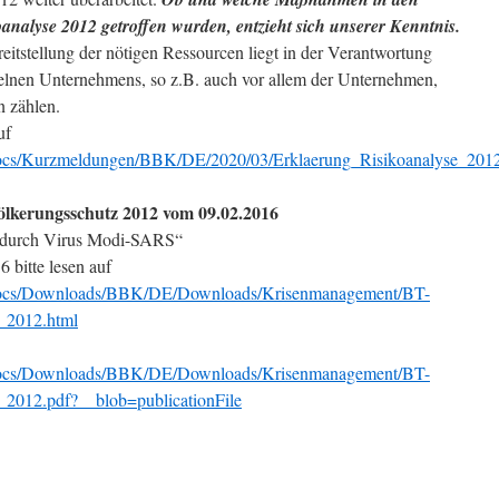
nalyse 2012 getroffen wurden, entzieht sich unserer Kenntnis.
itstellung der nötigen Ressourcen liegt in der Verantwortung
zelnen Unternehmens, so z.B. auch vor allem der Unternehmen,
n zählen.
uf
ocs/Kurzmeldungen/BBK/DE/2020/03/Erklaerung_Risikoanalyse_201
völkerungsschutz 2012 vom 09.02.2016
mie durch Vi­rus Mo­di-SARS“
 bitte lesen auf
Docs/Downloads/BBK/DE/Downloads/Krisenmanagement/BT-
_2012.html
Docs/Downloads/BBK/DE/Downloads/Krisenmanagement/BT-
2012.pdf?__blob=publicationFile