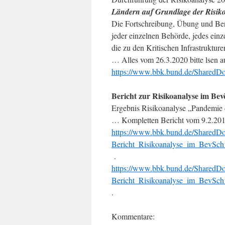
Ländern auf Grundlage der Risikoa
Die Fortschreibung, Übung und Bere
jeder einzelnen Behörde, jedes ein
die zu den Kritischen Infrastrukture
… Alles vom 26.3.2020 bitte lsen a
https://www.bbk.bund.de/SharedD
Bericht zur Risikoanalyse im Be
Er­geb­nis Ri­si­ko­ana­ly­se „Pan­de­
… Kompletten Bericht vom 9.2.2016
https://www.bbk.bund.de/Shared
Bericht_Risikoanalyse_im_BevSch
.
https://www.bbk.bund.de/Shared
Bericht_Risikoanalyse_im_BevSch_
.
Kommentare: