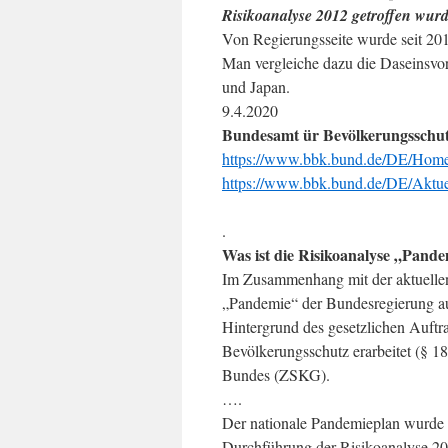
Risikoanalyse 2012 getroffen wurd
Von Regierungsseite wurde seit 2
Man vergleiche dazu die Daseinsvo
und Japan.
9.4.2020
Bundesamt ür Bevölkerungsschut
https://www.bbk.bund.de/DE/Hom
https://www.bbk.bund.de/DE/Akt
.
Was ist die Risikoanalyse „Pand
Im Zusammenhang mit der aktuelle
„Pandemie“ der Bundesregierung a
Hintergrund des gesetzlichen Auft
Bevölkerungsschutz erarbeitet (§ 18
Bundes (ZSKG).
….
Der nationale Pandemieplan wurde i
Durchführung der Risikoanalyse 201