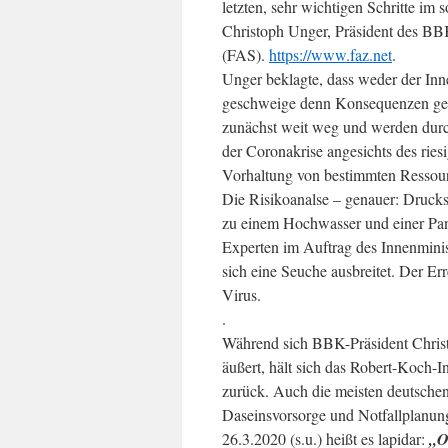
letzten, sehr wichtigen Schritte im
Christoph Unger, Präsident des BB
(FAS).
https://www.faz.net
.
Unger beklagte, dass weder der Inn
geschweige denn Konsequenzen gezog
zunächst weit weg und werden durch
der Coronakrise angesichts des ri
Vorhaltung von bestimmten Ressource
Die Risikoanalse – genauer: Druck
zu einem Hochwasser und einer Pa
Experten im Auftrag des Innenminis
sich eine Seuche ausbreitet. Der Err
Virus.
.
Während sich BBK-Präsident Christ
äußert, hält sich das Robert-Koch-
zurück. Auch die meisten deutschen 
Daseinsvorsorge und Notfallplanu
26.3.2020 (s.u.) heißt es lapidar:
„O