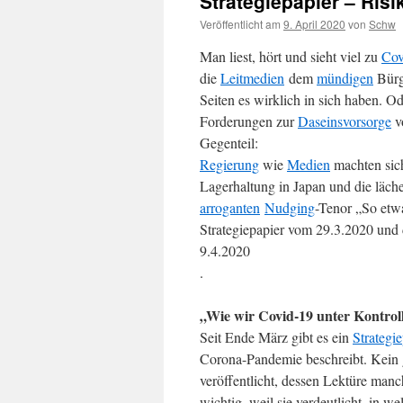
Strategiepapier – Ris
Veröffentlicht am
9. April 2020
von
Schw
Man liest, hört und sieht viel zu
Cov
die
Leitmedien
dem
mündigen
Bürg
Seiten es wirklich in sich haben. 
Forderungen zur
Daseinsvorsorge
v
Gegenteil:
Regierung
wie
Medien
machten sich
Lagerhaltung in Japan und die läc
arroganten
Nudging
-Tenor „So etwa
Strategiepapier vom 29.3.2020 und 
9.4.2020
.
„Wie wir Covid-19 unter Kontrol
Seit Ende März gibt es ein
Strategi
Corona-Pandemie beschreibt. Kein 
veröffentlicht, dessen Lektüre manc
wichtig, weil sie verdeutlicht, in w