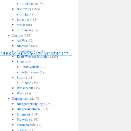
Buchhandel
(53)
Handwerk
(150)
Imker
(7)
Industrie
(138)
Markt
(58)
Stiftungen
(10)
Energie
(518)
AKW
(132)
Biomasse
(41)
Energiepolitik
(121)
BCA155CBB8ACA0E976812C55252BCC.2_cid330
Kraft-Waerme-Kopplung
(35)
Solar
(39)
Photovoltaik
(13)
Solarthermie
(1)
Strom
(111)
E-Bike
(28)
Wasserkraft
(38)
Wind
(54)
Engagement
(2.406)
Buergerbeteiligung
(396)
Bürgerinitiativen
(303)
Ehrenamt
(164)
Freiwillig
(197)
Partnerschaft
(17)
Spende
(100)