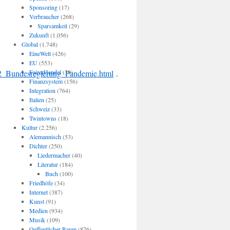
Sponsoring
(17)
Verbraucher
(268)
Sparsamkeit
(29)
Zukunft
(1.056)
Global
(1.748)
EineWelt
(426)
EU
(553)
2_Bundesregierung_Pandemie.html
FairerHandel
(39)
.
Finanzsystem
(156)
Integration
(764)
Italien
(25)
Schweiz
(33)
Twintowns
(18)
Kultur
(2.256)
Alemannisch
(53)
Dichter
(250)
Liedermacher
(40)
Literatur
(184)
Buch
(100)
Friedhöfe
(34)
Internet
(387)
Kunst
(91)
Medien
(934)
Musik
(109)
Oeffentlicher Raum
(876)