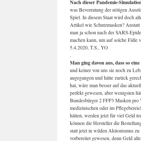
Nach dieser Pandemie-Simulation 
was Bevorratung der nötigen Ausrüstu
Spiel. In diesem Staat wird doch al
Artikel wie Schutzmasken? Anstatt z
man ja schon nach der SARS-Epidem
machen kann, um auf solche Fälle vo
5.4.2020, T.S., YO
.
Man ging davon aus, dass so eine 
und keiner von uns sie noch zu Leb
augegangen und hätte zurück gerec
hat, wäre man besser auf das aktuel
perfekt gewesen, aber wenigsten h
Bundesbürger 2 FFP3 Masken pro W
medizinischen oder im Pflegebereic
hätten, werden jetzt für viel Geld t
können die Hersteller die Bestellun
statt jetzt in wilden Aktionismus zu
vorbereitet gewesen, denn Geld allei