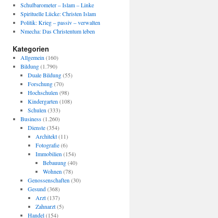
Schulbarometer – Islam – Linke
Spirituelle Lücke: Christen Islam
Politik: Krieg – passiv – verwalten
Nmecha: Das Christentum leben
Kategorien
Allgemein
(160)
Bildung
(1.790)
Duale Bildung
(55)
Forschung
(70)
Hochschulen
(98)
Kindergarten
(108)
Schulen
(333)
Business
(1.260)
Dienste
(354)
Architekt
(11)
Fotografie
(6)
Immobilien
(154)
Bebauung
(40)
Wohnen
(78)
Genossenschaften
(30)
Gesund
(368)
Arzt
(137)
Zahnarzt
(5)
Handel
(154)