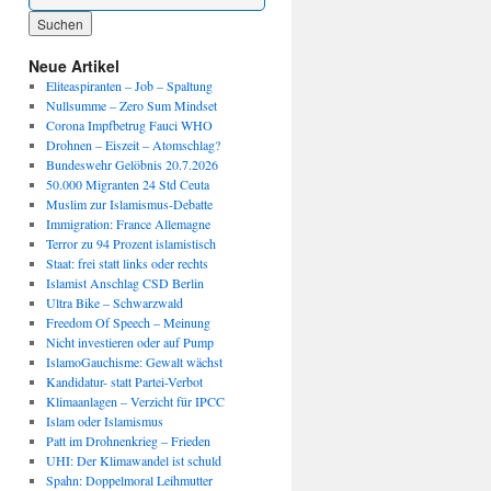
Wenn die Ergebnisse der automatischen Vervollständigung verfügbar sind, benutze die P
Neue Artikel
Eliteaspiranten – Job – Spaltung
Nullsumme – Zero Sum Mindset
Corona Impfbetrug Fauci WHO
Drohnen – Eiszeit – Atomschlag?
Bundeswehr Gelöbnis 20.7.2026
50.000 Migranten 24 Std Ceuta
Muslim zur Islamismus-Debatte
Immigration: France Allemagne
Terror zu 94 Prozent islamistisch
Staat: frei statt links oder rechts
Islamist Anschlag CSD Berlin
Ultra Bike – Schwarzwald
Freedom Of Speech – Meinung
Nicht investieren oder auf Pump
IslamoGauchisme: Gewalt wächst
Kandidatur- statt Partei-Verbot
Klimaanlagen – Verzicht für IPCC
Islam oder Islamismus
Patt im Drohnenkrieg – Frieden
UHI: Der Klimawandel ist schuld
Spahn: Doppelmoral Leihmutter