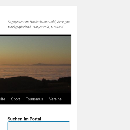
Engagement im Hochschwarzwald, Breisgau,
Markgräflerland, Hotzenwald, Dreiland
ilfe
Sport
Tourismus
Vereine
Suchen im Portal