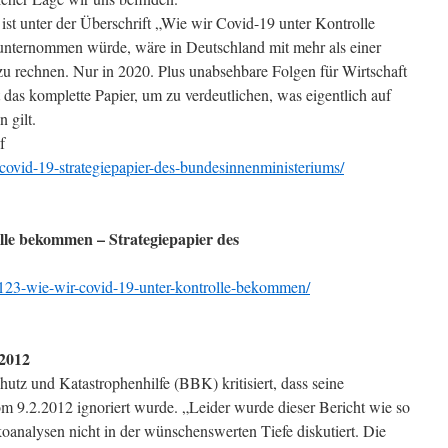
ist unter der Überschrift „Wie wir Covid-19 unter Kontrolle
nternommen würde, wäre in Deutschland mit mehr als einer
 zu rechnen. Nur in 2020. Plus unabsehbare Folgen für Wirtschaft
das komplette Papier, um zu verdeutlichen, was eigentlich auf
 gilt.
f
/covid-19-strategiepapier-des-bundesinnenministeriums/
le bekommen – Strategiepapier des
4123-wie-wir-covid-19-unter-kontrolle-bekommen/
.2012
tz und Katastrophenhilfe (BBK) kritisiert, dass seine
m 9.2.2012 ignoriert wurde. „Leider wurde dieser Bericht wie so
ikoanalysen nicht in der wünschenswerten Tiefe diskutiert. Die