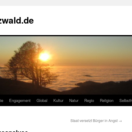
zwald.de
ie
Engagement
Global
Kultur
Natur
Regio
Religion
Selbsth
Staat versetzt Bürger in Angst
→