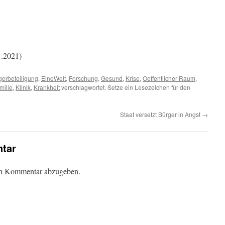
1.2021)
gerbeteiligung
,
EineWelt
,
Forschung
,
Gesund
,
Krise
,
Oeffentlicher Raum
,
milie
,
Klinik
,
Krankheit
verschlagwortet. Setze ein Lesezeichen für den
Staat versetzt Bürger in Angst
→
tar
en Kommentar abzugeben.