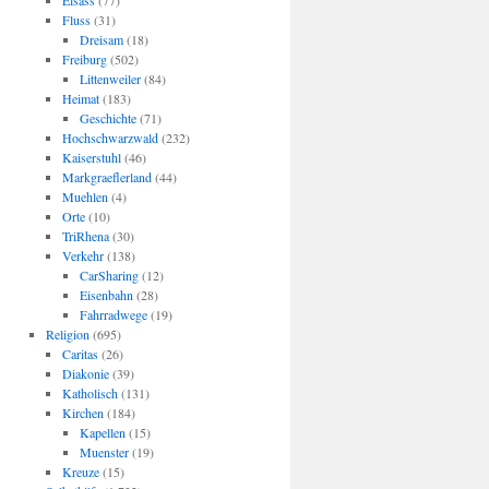
Elsass
(77)
Fluss
(31)
Dreisam
(18)
Freiburg
(502)
Littenweiler
(84)
Heimat
(183)
Geschichte
(71)
Hochschwarzwald
(232)
Kaiserstuhl
(46)
Markgraeflerland
(44)
Muehlen
(4)
Orte
(10)
TriRhena
(30)
Verkehr
(138)
CarSharing
(12)
Eisenbahn
(28)
Fahrradwege
(19)
Religion
(695)
Caritas
(26)
Diakonie
(39)
Katholisch
(131)
Kirchen
(184)
Kapellen
(15)
Muenster
(19)
Kreuze
(15)