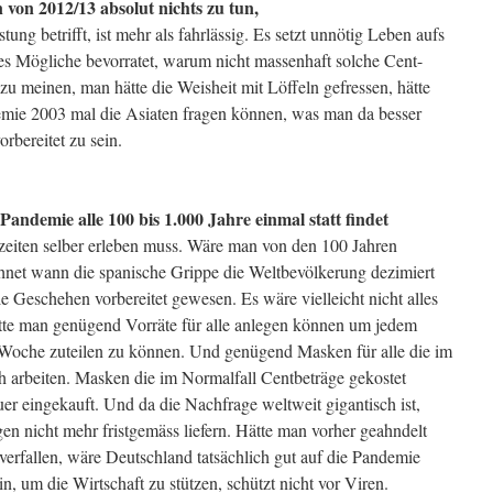
von 2012/13 absolut nichts zu tun,
ng betrifft, ist mehr als fahrlässig. Es setzt unnötig Leben aufs
les Mögliche bevorratet, warum nicht massenhaft solche Cent-
u meinen, man hätte die Weisheit mit Löffeln gefressen, hätte
ie 2003 mal die Asiaten fragen können, was man da besser
rbereitet zu sein.
Pandemie alle 100 bis 1.000 Jahre einmal statt findet
zeiten selber erleben muss. Wäre man von den 100 Jahren
hnet wann die spanische Grippe die Weltbevölkerung dezimiert
le Geschehen vorbereitet gewesen. Es wäre vielleicht nicht alles
ätte man genügend Vorräte für alle anlegen können um jedem
oche zuteilen zu können. Und genügend Masken für alle die im
h arbeiten. Masken die im Normalfall Centbeträge gekostet
euer eingekauft. Und da die Nachfrage weltweit gigantisch ist,
gen nicht mehr fristgemäss liefern. Hätte man vorher geahndelt
 verfallen, wäre Deutschland tatsächlich gut auf die Pandemie
n, um die Wirtschaft zu stützen, schützt nicht vor Viren.