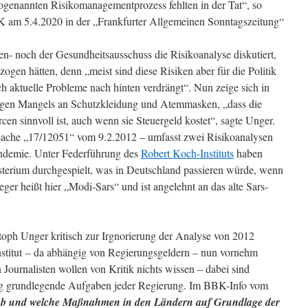
 sogenannten Risikomanagementprozess fehlten in der Tat“, so
K am 5.4.2020 in der „Frankfurter Allgemeinen Sonntagszeitung“
en- noch der Gesundheitsausschuss die Risikoanalyse diskutiert,
en hätten, denn „meist sind diese Risiken aber für die Politik
 aktuelle Probleme nach hinten verdrängt“. Nun zeige sich in
esigen Mangels an Schutzkleidung und Atemmasken, „dass die
n sinnvoll ist, auch wenn sie Steuergeld kostet“, sagte Unger.
sache „17/12051“ vom 9.2.2012 – umfasst zwei Risikoanalysen
ndemie. Unter Federführung des
Robert Koch-Instituts
haben
terium durchgespielt, was in Deutschland passieren würde, wenn
eger heißt hier „Modi-Sars“ und ist angelehnt an das alte Sars-
oph Unger kritisch zur Irgnorierung der Analyse von 2012
Institut – da abhängig von Regierungsgeldern – nun vornehm
Journalisten wollen von Kritik nichts wissen – dabei sind
ng grundlegende Aufgaben jeder Regierung. Im BBK-Info vom
b und welche Maßnahmen in den Ländern auf Grundlage der