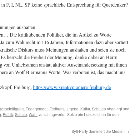
 F, I, NL, SP keine sprachliche Entsprechung für Querdenker?
inungen aushalten:
n… Die kritikübenden Politiker, die im Artikel zu Worte
 Ja zum Wahlrecht mit 16 Jahren, Informationen dazu aber sortiert
kratische Diskurs muss Meinungen aushalten und seien sie noch
 Es herrscht die Freiheit der Meinung, danke dabei an Herrn
g von Unliebsamen anstatt aktiver Auseinandersetzung mit ihnen
nnere an Wolf Biermanns Worte: Was verboten ist, das macht uns
zkopf, Freiburg,
https://www.kreativpioniere-freiburg.de
gerbeteiligung
,
Engagement
,
Freiburg
,
Jugend
,
Kultur
,
Schulen
abgelegt und
r
,
Politik
,
Schule
,
Wahl
verschlagwortet. Setze ein Lesezeichen für den
Sylt-Party dominiert die Medien
→