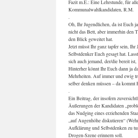
Fazit m.E.: Eine Lehrstunde, für 
Kommunalwahlkandidaten, R.M.
.
Oh, Ihr Jugendlichen, da ist Euch j
nicht das Bett, aber immerhin den 
den Blick geweitet hat.
Jetzt müsst Ihr ganz tapfer sein, Ih
Selbstdenker Euch gesagt hat. Lass
sich auch jemand, der/die bereit is
Hinterher könnt Ihr Euch dann ja da
Mehrheiten. Auf immer und ewig tre
selber denken müssen – da kommt F
.
Ein Beitrag, der insofern zuversichtl
Äußerungen der Kandidaten „proble
das Nudging eines erziehenden Sta
„auf Augenhöhe diskutieren“ (Wehne
Aufklärung und Selbstdenken zu tun
Drogen-Szene erinnern soll.