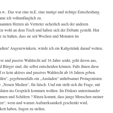
w.. Das war eine m.E. eine mutige und richtige Entscheidung.
me ich vollumfänglich zu.
enannten Herren als Vertreter sicherlich auch der anderen
den wohl an dem Tisch und haben sich der Debatte gestellt. Hut
te zu halten, dass sie seit Wochen und Monaten im
ndten! Augenzwinkern, würde ich ein Kaltgetränk darauf wetten,
ve und passive Wahlrecht auf 16 Jahre senkt, geht davon aus,
Bürger sind, die selbst entscheiden können. Falls ihnen diese
 es kein aktives und passives Wahlrecht ab 16 Jahren geben.
eifen“, gegebenenfalls ein „Ausladen“ unliebsamer Protagonisten.
e „Neuen Medien“, für falsch. Und mir stellt sich die Frage, mit
aten ins Gespräch kommen wollten. Im Diskurs untereinander
innen und Schülern ? Hinzu kommt, dass junge Menschen meiner
ben“, wem und warum Aufmerksamkeit geschenkt wird,
eit haben, fragen zu stellen.