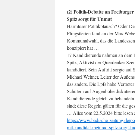
(2) Politik-Debatte an Freiburg
Spitz sorgt für Unmut
Harmloser Politikplausch? Oder De
Pfingstferien fand an der Max-Weber
Kommunalwahl, das die Landeszentra
konzipiert hat …
17 Kandidierende nahmen an dem L
Spitz, Aktivist der Querdenker-Szen
kandidiert. Sein Auftritt sorgte au
Michael Wehner, Leiter der Außenste
das anders. Die LpB habe Vertreter 
Schülern auf Augenhöhe diskutieren
Kandidierende gleich zu behandeln s
sind; diese Regeln gälten für die 
… Alles vom 22.5.2024 bitte lesen 
https://www.badische-zeitung.de/po
mit-kandidat-meinrad-spitz-sorgt-fu