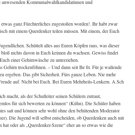
alle anwesenden Kommunalwahlkandidatinnen und
a etwas ganz Fürchterliches zugestoßen worden!. Ihr habt zwar
Tisch mit einem Querdenker teilen müssen. Mit einem, der Euch
r Jugendlichen. Schüttelt alles aus Euren Köpfen raus, was dieser
t bloß nichts davon in Euch keimen du wachsen. Gewiss findet
t, Euch einer Gehirnwäsche zu unterziehen.
s Gehirn trockenföhnen. – Und dann seit Ihr fit. Für je wallende
u ergeben. Das gibt Sicherheit. Fürs ganze Leben. Nie mehr
reude auf. Nicht bei Euch. Bei Euren Mehrheits-Lenkern. A.Sch
ich macht, als der Schulleiter seinen Schülern zutraut,
mlos für sich bewerten zu können“ (Kühn). Die Schüler haben
ates satt und können sehr wohl ohne den behütenden Moderator
r). Die Jugend will selbst entscheiden, ob Querdenken auch mit
 hat oder als „Querdenker-Szene“ eher an so etwas wie die