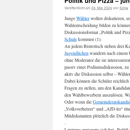
Politik und Pizza – ju
Veröffentlicht am
24. Mai 2024
von
Schw
Junge
Wähler
wollen diskutieren, u
Wahlentscheidung bilden zu können.
Diskussionsformat „Politik und Pizz
Schule
kommen (1):
An jedem Bistrotisch stehen drei K
Jugendlichen
wandern nach einem be
ohne Moderator die sie interessier
passiv einer Podiumsdiskussion, zu d
aktiv die Diskussion selbst – Wäh
Dabei können die Schüler reichlich 
Fragen zu stellen, um den Kandida
den Wahlbewerbern auszulösen. Was
Oder wenn die
Gemeinderatskandid
„Volksverhetzer“ und „AfD-ler“ tit
Mitdiskutanten plötzlich die Diskus
.
Letzteres ereignete sich bei „Polit