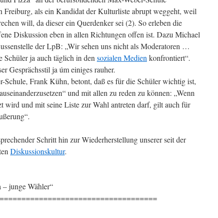
n Freiburg, als ein Kandidat der Kulturliste abrupt weggeht, weil
echen will, da dieser ein Querdenker sei (2). So erleben die
fene Diskussion eben in allen Richtungen offen ist. Dazu Michael
Aussenstelle der LpB: „Wir sehen uns nicht als Moderatoren …
Schüler ja auch täglich in den
sozialen Medien
konfrontiert“.
er Gesprächsstil ja úm einiges rauher.
Schule, Frank Kühn, betont, daß es für die Schüler wichtig ist,
 auseinanderzusetzen“ und mit allen zu reden zu können: „Wenn
zt wird und mit seine Liste zur Wahl antreten darf, gilt auch für
äußerung“.
rsprechender Schritt hin zur Wiederherstellung unserer seit der
lten
Diskussionskultur
.
a – junge Wähler“
====================================