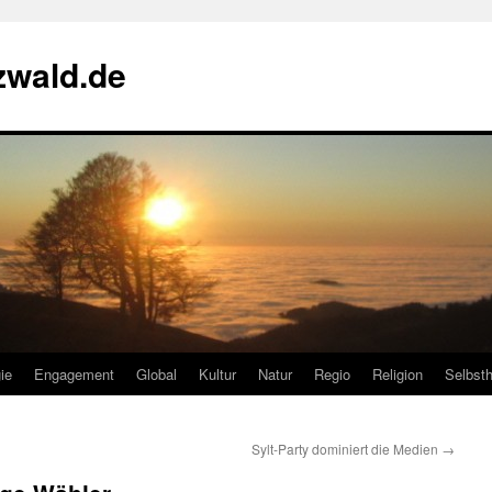
zwald.de
ie
Engagement
Global
Kultur
Natur
Regio
Religion
Selbsth
Sylt-Party dominiert die Medien
→