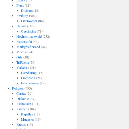
Elsass
(77)
Fluss
(31)
Dreisam
(18)
Freiburg
(502)
Littenweiler
(84)
Heimat
(183)
Geschichte
(71)
Hochschwarzwald
(232)
Kaiserstuhl
(46)
Markgraeflerland
(44)
Muehlen
(4)
Orte
(10)
TriRhena
(30)
Verkehr
(138)
CarSharing
(12)
Eisenbahn
(28)
Fahrradwege
(19)
Religion
(695)
Caritas
(26)
Diakonie
(39)
Katholisch
(131)
Kirchen
(184)
Kapellen
(15)
Muenster
(19)
Kreuze
(15)