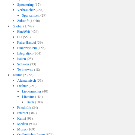
Sponsoring
(17)
Verbraucher
(268)
Sparsamkeit
(29)
Zukunft
(1.056)
Global
(1.748)
EineWelt
(426)
EU
(553)
FairerHandel
(39)
Finanzsystem
(156)
Integration
(764)
Italien
(25)
Schweiz
(33)
Twintowns
(18)
Kultur
(2.256)
Alemannisch
(53)
Dichter
(250)
Liedermacher
(40)
Literatur
(184)
Buch
(100)
Friedhöfe
(34)
Internet
(387)
Kunst
(91)
Medien
(934)
Musik
(109)
Oeffentlicher Raum
(876)