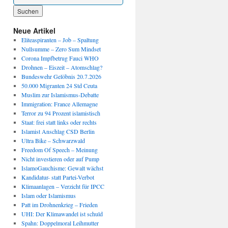
Wenn die Ergebnisse der automatischen Vervollständigung verfügbar sind, benutze die P
Neue Artikel
Eliteaspiranten – Job – Spaltung
Nullsumme – Zero Sum Mindset
Corona Impfbetrug Fauci WHO
Drohnen – Eiszeit – Atomschlag?
Bundeswehr Gelöbnis 20.7.2026
50.000 Migranten 24 Std Ceuta
Muslim zur Islamismus-Debatte
Immigration: France Allemagne
Terror zu 94 Prozent islamistisch
Staat: frei statt links oder rechts
Islamist Anschlag CSD Berlin
Ultra Bike – Schwarzwald
Freedom Of Speech – Meinung
Nicht investieren oder auf Pump
IslamoGauchisme: Gewalt wächst
Kandidatur- statt Partei-Verbot
Klimaanlagen – Verzicht für IPCC
Islam oder Islamismus
Patt im Drohnenkrieg – Frieden
UHI: Der Klimawandel ist schuld
Spahn: Doppelmoral Leihmutter