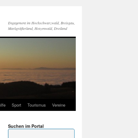
Engagement im Hochschwarzwald, Breisgau,
Markgräflerland, Hotzenwald, Dreiland
ilfe
Sport
Tourismus
Vereine
Suchen im Portal