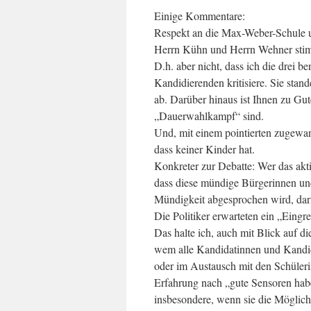
Einige Kommentare:
Respekt an die Max-Weber-Schule u.
Herrn Kühn und Herrn Wehner stim
D.h. aber nicht, dass ich die drei b
Kandidierenden kritisiere. Sie stan
ab. Darüber hinaus ist Ihnen zu Gu
„Dauerwahlkampf“ sind.
Und, mit einem pointierten zugewa
dass keiner Kinder hat.
Konkreter zur Debatte: Wer das akti
dass diese mündige Bürgerinnen und 
Mündigkeit abgesprochen wird, darf
Die Politiker erwarteten ein „Eingr
Das halte ich, auch mit Blick auf di
wem alle Kandidatinnen und Kandid
oder im Austausch mit den Schüler
Erfahrung nach „gute Sensoren ha
insbesondere, wenn sie die Möglichk