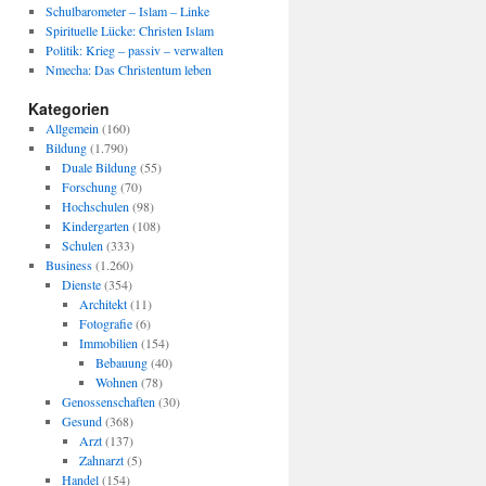
Schulbarometer – Islam – Linke
Spirituelle Lücke: Christen Islam
Politik: Krieg – passiv – verwalten
Nmecha: Das Christentum leben
Kategorien
Allgemein
(160)
Bildung
(1.790)
Duale Bildung
(55)
Forschung
(70)
Hochschulen
(98)
Kindergarten
(108)
Schulen
(333)
Business
(1.260)
Dienste
(354)
Architekt
(11)
Fotografie
(6)
Immobilien
(154)
Bebauung
(40)
Wohnen
(78)
Genossenschaften
(30)
Gesund
(368)
Arzt
(137)
Zahnarzt
(5)
Handel
(154)