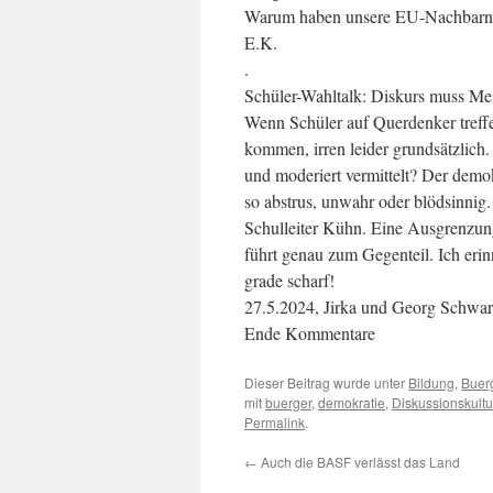
Warum haben unsere EU-Nachbarn in
E.K.
.
Schüler-Wahltalk: Diskurs muss Me
Wenn Schüler auf Querdenker treffe
kommen, irren leider grundsätzlich.
und moderiert vermittelt? Der demo
so abstrus, unwahr oder blödsinnig.
Schulleiter Kühn. Eine Ausgrenzun
führt genau zum Gegenteil. Ich eri
grade scharf!
27.5.2024, Jirka und Georg Schwar
Ende Kommentare
Dieser Beitrag wurde unter
Bildung
,
Buer
mit
buerger
,
demokratie
,
Diskussionskultu
Permalink
.
←
Auch die BASF verlässt das Land