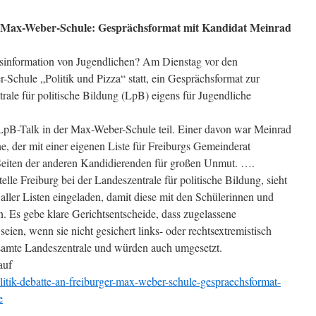
er Max-Weber-Schule: Gesprächsformat mit Kandidat Meinrad
sinformation von Jugendlichen? Am Dienstag vor den
-Schule „Politik und Pizza“ statt, ein Gesprächsformat zur
le für politische Bildung (LpB) eigens für Jugendliche
pB-Talk in der Max-Weber-Schule teil. Einer davon war Meinrad
e, der mit einer eigenen Liste für Freiburgs Gemeinderat
f Seiten der anderen Kandidierenden für großen Unmut. ….
lle Freiburg bei der Landeszentrale für politische Bildung, sieht
aller Listen eingeladen, damit diese mit den Schülerinnen und
. Es gebe klare Gerichtsentscheide, dass zugelassene
eien, wenn sie nicht gesichert links- oder rechtsextremistisch
gesamte Landeszentrale und würden auch umgesetzt.
auf
litik-debatte-an-freiburger-max-weber-schule-gespraechsformat-
e