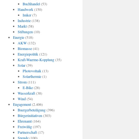
Buchhandel
(53)
Handwerk
(150)
Imker
(7)
Industrie
(138)
Markt
(58)
Stiftungen
(10)
Energie
(518)
AKW
(132)
Biomasse
(41)
Energiepolitik
(121)
Kraft-Waerme-Kopplung
(35)
Solar
(39)
Photovoltaik
(13)
Solarthermie
(1)
Strom
(111)
E-Bike
(28)
Wasserkraft
(38)
Wind
(54)
Engagement
(2.406)
Buergerbeteiligung
(396)
Bürgerinitiativen
(303)
Ehrenamt
(164)
Freiwillig
(197)
Partnerschaft
(17)
Spende
(100)