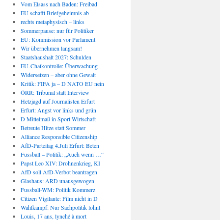
Vom Elsass nach Baden: Freibad
EU schafft Briefgeheimnis ab
rechts metaphysisch – links
Sommerpause: nur für Politiker
EU: Kommission vor Parlament
Wir übernehmen langsam!
Staatshaushalt 2027: Schulden
EU-Chatkontrolle: Überwachung
Widersetzen – aber ohne Gewalt
Kritik: FIFA ja – D NATO EU nein
ÖRR: Tribunal statt Interview
Hetzjagd auf Journalisten Erfurt
Erfurt: Angst vor links und grün
D Mittelmaß in Sport Wirtschaft
Betreute Hitze statt Sommer
Alliance Responsible Citizenship
AfD-Parteitag 4.Juli Erfurt: Beten
Fussball – Politik: „Auch wenn …“
Papst Leo XIV: Drohnenkrieg, KI
AfD soll AfD-Verbot beantragen
Glashaus: ARD unausgewogen
Fussball-WM: Politik Kommerz
Citizen Vigilante: Film nicht in D
Wahlkampf: Nur Sachpolitik lohnt
Louis, 17 ans, lynché à mort