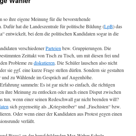
nge Wähler
m so ihre eigene Meinung für die bevorstehende
 Dafür hat die Landeszentrale für politische Bildung (
LpB
) das
a“ entwickelt, bei dem die politischen Kandidaten sogar in die
andidaten verschiedener
Parteien
bzw. Gruppierungen. Die
stimmten Zeittakt von Tisch zu Tisch, um mit diesen frei und
enden Probleme zu
diskutieren
. Die Schüler lauschen also nicht
er sie ggf. eine kurze Frage stellen dürfen. Sondern sie gestalten
ler und zu Wählende im Gespräch auf Augenhöhe.
Erfahrung sammeln: Es ist gar nicht so einfach, die richtigen
ten ihre Meinung zu entlocken oder auch einen Disput zwischen
 tun, wenn einer seinen Redeschwall gar nicht beenden will?
aten
sich gegenseitig als „Kriegstreiber“ und „Faschisten“ bzw.
ulieren. Oder wenn einer der Kandidaten aus Protest gegen einen
sionsrunde verläßt.
ik und Pizza“ an der berufsbildenden Max-Weber-Schule