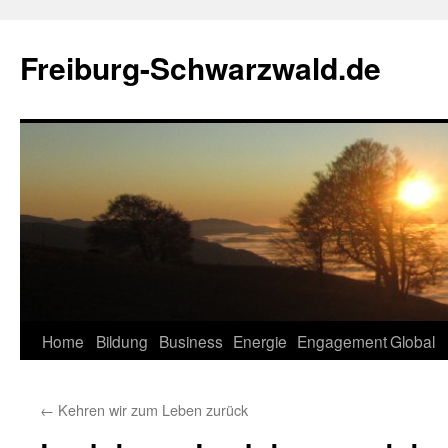
Zum
Inhalt
Freiburg-Schwarzwald.de
springen
Home
Bildung
Business
Energie
Engagement
Global
←
Kehren wir zum Leben zurück