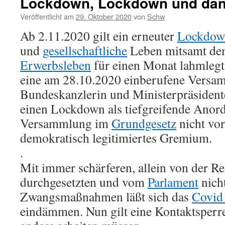
Lockdown, Lockdown und da
Veröffentlicht am
29. Oktober 2020
von
Schw
Ab 2.11.2020 gilt ein erneuter
Lockdow
und
gesellschaftliche
Leben mitsamt de
Erwerbsleben
für einen Monat lahmlegt
eine am 28.10.2020 einberufene Versa
Bundeskanzlerin und Ministerpräsident
einen Lockdown als tiefgreifende Anord
Versammlung im
Grundgesetz
nicht vor
demokratisch legitimiertes Gremium.
.
Mit immer schärferen, allein von der R
durchgesetzten und vom
Parlament
nicht
Zwangsmaßnahmen läßt sich das
Covid
eindämmen. Nun gilt eine Kontaktsperre f