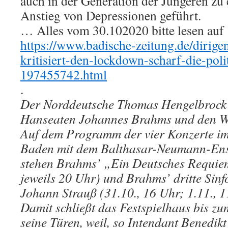
auch in der Generation der Jüngeren zu
Anstieg von Depressionen geführt.
… Alles vom 30.102020 bitte lesen auf
https://www.badische-zeitung.de/dirige
kritisiert-den-lockdown-scharf-die-pol
197455742.html
.
Der Norddeutsche Thomas Hengelbrock (
Hanseaten Johannes Brahms und den W
Auf dem Programm der vier Konzerte im
Baden mit dem Balthasar-Neumann-Ens
stehen Brahms’ „Ein Deutsches Requiem
jeweils 20 Uhr) und Brahms’ dritte Sin
Johann Strauß (31.10., 16 Uhr; 1.11., 1
Damit schließt das Festspielhaus bis z
seine Türen, weil, so Intendant Benedikt