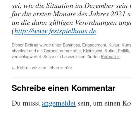
sei, wie die Situation im Dezember sei
für die ersten Monate des Jahres 2021 s
an die dann gültigen Verordnungen ange
(
http://www.festspielhaus.de
Dieser Beitrag wurde unter
Business
,
Engagement
,
Kultur
,
Kuns
abgelegt und mit
Corona
,
demokratie
,
Kleinkunst
,
Kultur
,
Politik
verschlagwortet. Setze ein Lesezeichen für den
Permalink
.
←
Kehren wir zum Leben zurück
Schreibe einen Kommentar
Du musst
angemeldet
sein, um einen K