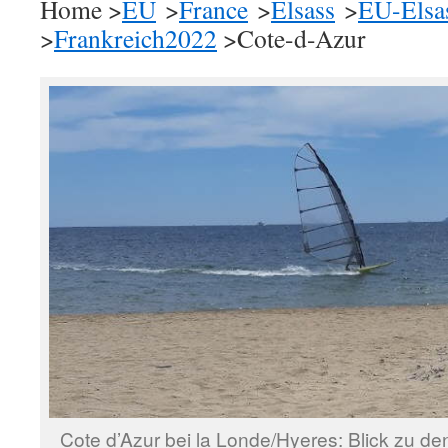
Home >
EU
>
France
>
Elsass
>
EU-Elsa
>
Frankreich2022
>Cote-d-Azur
Cote d’Azur bei la Londe/Hyeres: Blick zu de