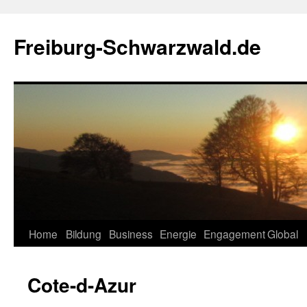
Zum
Inhalt
Freiburg-Schwarzwald.de
springen
Home
Bildung
Business
Energie
Engagement
Global
Cote-d-Azur