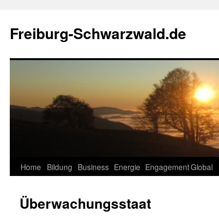
Zum
Inhalt
Freiburg-Schwarzwald.de
springen
Home
Bildung
Business
Energie
Engagement
Global
Überwachungsstaat