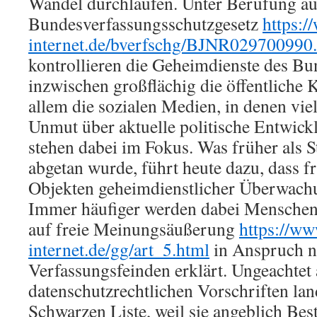
Wandel durchlaufen. Unter Berufung au
Bundesverfassungsschutzgesetz
https:/
internet.de/bverfschg/BJNR0297009
kontrollieren die Geheimdienste des B
inzwischen großflächig die öffentliche
allem die sozialen Medien, in denen vie
Unmut über aktuelle politische Entwic
stehen dabei im Fokus. Was früher als 
abgetan wurde, führt heute dazu, dass f
Objekten geheimdienstlicher Überwach
Immer häufiger werden dabei Menschen,
auf freie Meinungsäußerung
https://ww
internet.de/gg/art_5.html
in Anspruch n
Verfassungsfeinden erklärt. Ungeachtet 
datenschutzrechtlichen Vorschriften lan
Schwarzen Liste, weil sie angeblich Be