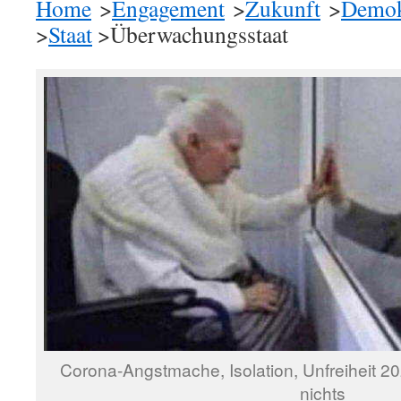
Home
>
Engagement
>
Zukunft
>
Demok
>
Staat
>Überwachungsstaat
Corona-Angstmache, Isolation, Unfreiheit 2
nichts