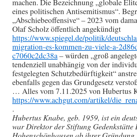
machen. Die Bezeichnung „globale Elit
eines politischen Antisemitismus“. Begr
„Abschiebeoffensive“ – 2023 vom dama
Olaf Scholz öffentlich angekündigt
https://www.spiegel.de/politik/deutschl
migration-es-kommen-zu-viele-a-2d86
c7060c2dc38a
– würden „groß angeleg
tendenziell unabhängig von der individ
festgelegten Schutzbedürftigkeit“ anstr
ebenfalls gegen das Grundgesetz versto
… Alles vom 7.11.2025 von Hubertus Kn
https://www.achgut.com/artikel/die_re
.
Hubertus Knabe, geb. 1959, ist ein deut
war Direktor der Stiftung Gedenkstätte 
Hohenschönhausen ab ihrer Gründung 