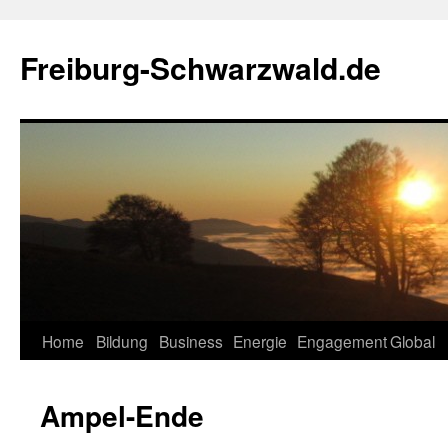
Zum
Inhalt
Freiburg-Schwarzwald.de
springen
Home
Bildung
Business
Energie
Engagement
Global
Ampel-Ende