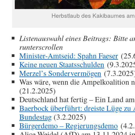
Herbstlaub des Kakibaumes am
Listenauswahl eines Beitrags: Bitte a
runterscrollen
Minister-Amtseid: Spahn Faeser
(25.
Keine neuen Staatsschulden
(9.3.202
Merzel’s Sondervermögen
(7.3.2025
Was wäre, wenn die Ampelkoalition ni
(21.2.2025)
Deutschland hat fertig – Ein Land a
Baerbock überführt: dreiste Lüge zu
Bundestag
(3.2.2025)
Bürgerdemo – Regierungsdemo
(4.2
Alice Weidel (AfD) am 13.11.2024 