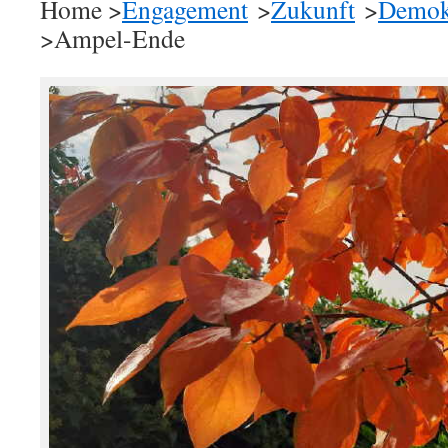
Home >
Engagement
>
Zukunft
>
Demok
>Ampel-Ende