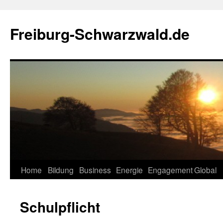
Zum
Inhalt
Freiburg-Schwarzwald.de
springen
Home
Bildung
Business
Energie
Engagement
Global
Schulpflicht