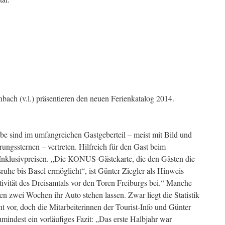
bach (v.l.) präsentieren den neuen Ferienkatalog 2014.
e sind im umfangreichen Gastgeberteil – meist mit Bild und
erungssternen – vertreten. Hilfreich für den Gast beim
 Inklusivpreisen. „Die KONUS-Gästekarte, die den Gästen die
he bis Basel ermöglicht“, ist Günter Ziegler als Hinweis
ktivität des Dreisamtals vor den Toren Freiburgs bei.“ Manche
 zwei Wochen ihr Auto stehen lassen. Zwar liegt die Statistik
t vor, doch die Mitarbeiterinnen der Tourist-Info und Günter
indest ein vorläufiges Fazit: „Das erste Halbjahr war