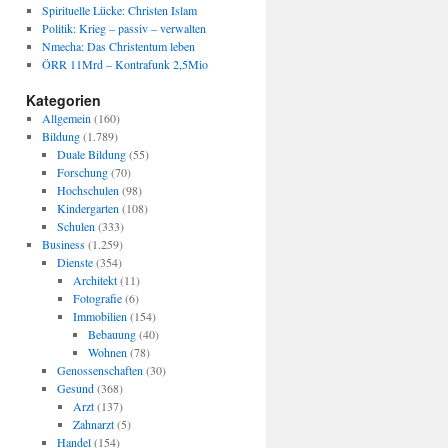
Spirituelle Lücke: Christen Islam
Politik: Krieg – passiv – verwalten
Nmecha: Das Christentum leben
ÖRR 11Mrd – Kontrafunk 2,5Mio
Kategorien
Allgemein
(160)
Bildung
(1.789)
Duale Bildung
(55)
Forschung
(70)
Hochschulen
(98)
Kindergarten
(108)
Schulen
(333)
Business
(1.259)
Dienste
(354)
Architekt
(11)
Fotografie
(6)
Immobilien
(154)
Bebauung
(40)
Wohnen
(78)
Genossenschaften
(30)
Gesund
(368)
Arzt
(137)
Zahnarzt
(5)
Handel
(154)