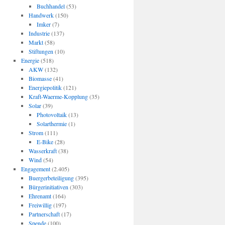
Buchhandel
(53)
Handwerk
(150)
Imker
(7)
Industrie
(137)
Markt
(58)
Stiftungen
(10)
Energie
(518)
AKW
(132)
Biomasse
(41)
Energiepolitik
(121)
Kraft-Waerme-Kopplung
(35)
Solar
(39)
Photovoltaik
(13)
Solarthermie
(1)
Strom
(111)
E-Bike
(28)
Wasserkraft
(38)
Wind
(54)
Engagement
(2.405)
Buergerbeteiligung
(395)
Bürgerinitiativen
(303)
Ehrenamt
(164)
Freiwillig
(197)
Partnerschaft
(17)
Spende
(100)