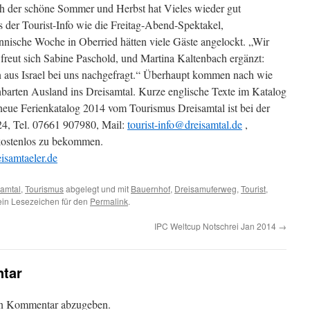
ch der schöne Sommer und Herbst hat Vieles wieder gut
 der Tourist-Info wie die Freitag-Abend-Spektakel,
nische Woche in Oberried hätten viele Gäste angelockt. „Wir
reut sich Sabine Paschold, und Martina Kaltenbach ergänzt:
 aus Israel bei uns nachgefragt.“ Überhaupt kommen nach wie
barten Ausland ins Dreisamtal. Kurze englische Texte im Katalog
 neue Ferienkatalog 2014 vom Tourismus Dreisamtal ist bei der
 24, Tel. 07661 907980, Mail:
tourist-info@dreisamtal.de
,
stenlos zu bekommen.
samtaeler.de
samtal
,
Tourismus
abgelegt und mit
Bauernhof
,
Dreisamuferweg
,
Tourist
,
ein Lesezeichen für den
Permalink
.
IPC Weltcup Notschrei Jan 2014
→
tar
en Kommentar abzugeben.