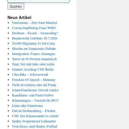
Wenn die Ergebnisse der automatischen Vervollständigung verfügbar sind, benutze die P
Neue Artikel
Nullsumme – Zero Sum Mindset
Corona Impfbetrug Fauci WHO
Drohnen – Eiszeit – Atomschlag?
Bundeswehr Gelöbnis 20.7.2026
50.000 Migranten 24 Std Ceuta
Muslim zur Islamismus-Debatte
Immigration: France Allemagne
Terror zu 94 Prozent islamistisch
Staat: frei statt links oder rechts
Islamist Anschlag CSD Berlin
Ultra Bike – Schwarzwald
Freedom Of Speech – Meinung
Nicht investieren oder auf Pump
IslamoGauchisme: Gewalt wächst
Kandidatur- statt Partei-Verbot
Klimaanlagen – Verzicht für IPCC
Islam oder Islamismus
Patt im Drohnenkrieg – Frieden
UHI: Der Klimawandel ist schuld
Spahn: Doppelmoral Leihmutter
Vom Elsass nach Baden: Freibad