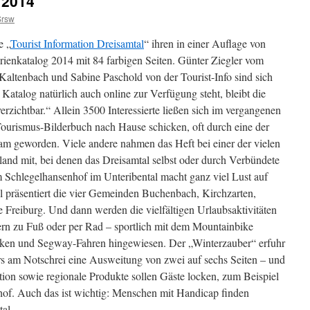
 2014
Srsw
e „
Tourist Information Dreisamtal
“ ihren in einer Auflage von
ienkatalog 2014 mit 84 farbigen Seiten. Günter Ziegler vom
Kaltenbach und Sabine Paschold von der Tourist-Info sind sich
r Katalog natürlich auch online zur Verfügung steht, bleibt die
erzichtbar.“
Allein 3500 Interessierte ließen sich im vergangenen
-Tourismus-Bilderbuch nach Hause schicken, oft durch eine der
am geworden. Viele andere nahmen das Heft bei einer der vielen
nd mit, bei denen das Dreisamtal selbst oder durch Verbündete
dem Schlegelhansenhof im Unteribental macht ganz viel Lust auf
l präsentiert die vier Gemeinden Buchenbach, Kirchzarten,
 Freiburg. Und dann werden die vielfältigen Urlaubsaktivitäten
rn zu Fuß oder per Rad – sportlich mit dem Mountainbike
iken und Segway-Fahren hingewiesen. Der „Winterzauber“ erfuhr
s am Notschrei eine Ausweitung von zwei auf sechs Seiten – und
ion sowie regionale Produkte sollen Gäste locken, zum Beispiel
hof. Auch das ist wichtig: Menschen mit Handicap finden
tal.