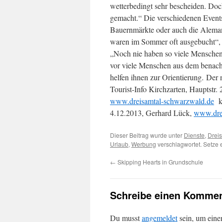
wetterbedingt sehr bescheiden. Do
gemacht.“ Die verschiedenen Events
Bauernmärkte oder auch die Aleman
waren im Sommer oft ausgebucht“, f
„Noch nie haben so viele Menschen
vor viele Menschen aus dem benach
helfen ihnen zur Orientierung. Der
Tourist-Info Kirchzarten, Hauptstr.
www.dreisamtal-schwarzwald.de
ko
4.12.2013, Gerhard Lück,
www.drei
Dieser Beitrag wurde unter
Dienste
,
Drei
Urlaub
,
Werbung
verschlagwortet. Setze 
←
Skipping Hearts in Grundschule
Schreibe einen Kommen
Du musst
angemeldet
sein, um ein