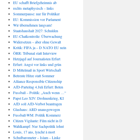
EU schafft Briefgeheimnis ab
rechts metaphysisch – links
Sommerpause: nur für Politiker
EU: Kommission vor Parlament
Wir übernehmen langsam!
Staatshaushalt 2027: Schulden
EU-Chatkontrolle: Überwachung
Widersetzen – aber ohne Gewalt
Kritik: FIFA ja – D NATO EU nein
ÖRR: Tribunal statt Interview
Hetzjagd auf Journalisten Erfurt
Erfurt: Angst vor links und grün
D Mittelmaß in Sport Wirtschaft
Betreute Hitze statt Sommer
Alliance Responsible Citizenship
AfD-Parteitag 4.Juli Erfurt: Beten
Fussball – Politik: „Auch wenn …“
Papst Leo XIV: Drohnenkrieg, KI
AfD soll AfD-Verbot beantragen
Glashaus: ARD unausgewogen
Fussball-WM: Politik Kommerz
Citizen Vigilante: Film nicht in D
Wahlkampf: Nur Sachpolitik lohnt
Louis, 17 ans, lynché à mort
Schulbarometer – Islam – Linke