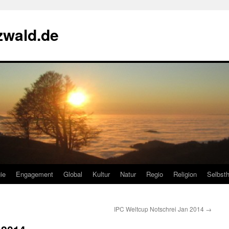
zwald.de
ie
Engagement
Global
Kultur
Natur
Regio
Religion
Selbsth
IPC Weltcup Notschrei Jan 2014
→