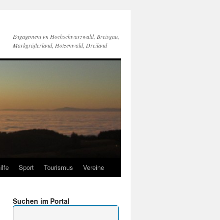
Engagement im Hochschwarzwald, Breisgau,
Markgräflerland, Hotzenwald, Dreiland
ilfe
Sport
Tourismus
Vereine
Suchen im Portal