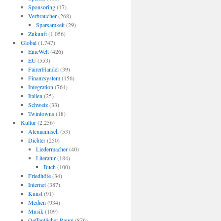
Sponsoring
(17)
Verbraucher
(268)
Sparsamkeit
(29)
Zukunft
(1.056)
Global
(1.747)
EineWelt
(426)
EU
(553)
FairerHandel
(39)
Finanzsystem
(156)
Integration
(764)
Italien
(25)
Schweiz
(33)
Twintowns
(18)
Kultur
(2.256)
Alemannisch
(53)
Dichter
(250)
Liedermacher
(40)
Literatur
(184)
Buch
(100)
Friedhöfe
(34)
Internet
(387)
Kunst
(91)
Medien
(934)
Musik
(109)
Oeffentlicher Raum
(876)