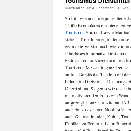
Tourismus Dreisamtal
Veröffentlicht am
4. Dezember 2013
von
So früh wie noch nie präsentierte di
15000 Exemplaren erschienenen Fer
Tourismus
-Vorstand sowie Martina 
sicher: „Trotz Internet, in dem unse
gedruckte Version nach wie vor unv
Jahr dieses informative Dreisamtal
breit gestreuten Anzeigen aufmerks
Tourismus-Messen in ganz Deutschla
auftrat. Bereits das Titelfoto mit 
Urlaub im Dreisamtal. Der Imagetei
Oberried und Stegen sowie das nahe
mit motivierenden Fotos wie Wande
aufgezeigt. Ganz neu wird auf E-B
auch dank des neuen Nordic-Center
auch Gaumenfreuden, Kultur, Tradit
Familien zu Ferien auf dem Bauern
barrierefrei Freizeitspaß im Dreisam