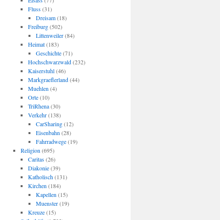
Elsass
(77)
Fluss
(31)
Dreisam
(18)
Freiburg
(502)
Littenweiler
(84)
Heimat
(183)
Geschichte
(71)
Hochschwarzwald
(232)
Kaiserstuhl
(46)
Markgraeflerland
(44)
Muehlen
(4)
Orte
(10)
TriRhena
(30)
Verkehr
(138)
CarSharing
(12)
Eisenbahn
(28)
Fahrradwege
(19)
Religion
(695)
Caritas
(26)
Diakonie
(39)
Katholisch
(131)
Kirchen
(184)
Kapellen
(15)
Muenster
(19)
Kreuze
(15)