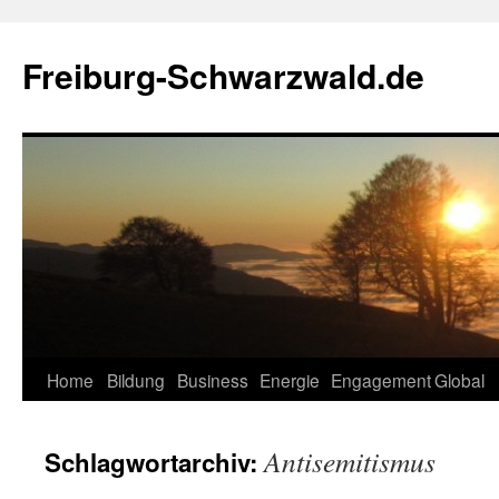
Zum
Inhalt
Freiburg-Schwarzwald.de
springen
Home
Bildung
Business
Energie
Engagement
Global
Antisemitismus
Schlagwortarchiv: