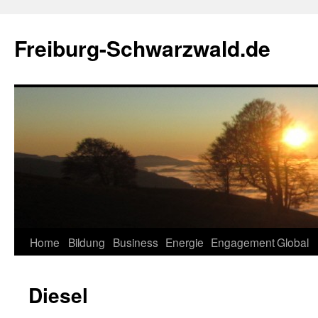
Zum
Inhalt
Freiburg-Schwarzwald.de
springen
Home
Bildung
Business
Energie
Engagement
Global
Diesel