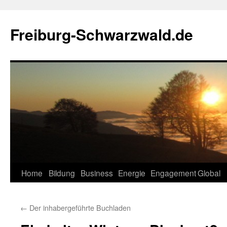
Zum
Inhalt
Freiburg-Schwarzwald.de
springen
Home
Bildung
Business
Energie
Engagement
Global
←
Der inhabergeführte Buchladen