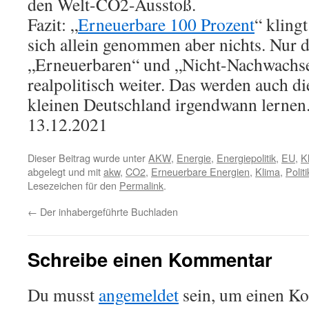
den Welt-CO2-Ausstoß.
Fazit: „
Erneuerbare 100 Prozent
“ klingt
sich allein genommen aber nichts. Nur 
„Erneuerbaren“ und „Nicht-Nachwachs
realpolitisch weiter. Das werden auch d
kleinen Deutschland irgendwann lernen
13.12.2021
Dieser Beitrag wurde unter
AKW
,
Energie
,
Energiepolitik
,
EU
,
K
abgelegt und mit
akw
,
CO2
,
Erneuerbare Energien
,
Klima
,
Politi
Lesezeichen für den
Permalink
.
←
Der inhabergeführte Buchladen
Schreibe einen Kommentar
Du musst
angemeldet
sein, um einen K