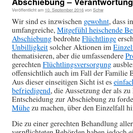
Abschiebung – Verantwortung
Veröffentlicht am
10. September 2016
von
Schw
Wir sind es inzwischen
gewohnt
, dass i
umfangreiche,
Mitgefühl heischende Be
Abschiebung
bedrohte
Flüchtlinge
ersch
Unbilligkeit
solcher Aktionen im
Einzel
thematisieren, aber die umfassendere
Pr
gerechten
Flüchtlingsversorgung
ausble
offensichtlich auch im Fall der Familie B
Aus dieser einseitigen Sicht ist es
einfac
befriedigend
, die Aussetzung der als z
Entscheidung zur Abschiebung zu forde
Mühe
zu machen, über den Einzelfall h
Die zu einer gerechten Behandlung aller
verpflichteten Behörden haben jedoch e