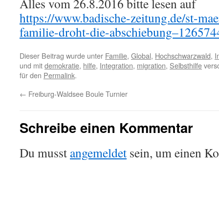
Alles vom 26.8.2016 bitte lesen auf
https://www.badische-zeitung.de/st-maer
familie-droht-die-abschiebung–126574
Dieser Beitrag wurde unter
Familie
,
Global
,
Hochschwarzwald
,
I
und mit
demokratie
,
hilfe
,
Integration
,
migration
,
Selbsthilfe
versc
für den
Permalink
.
←
Freiburg-Waldsee Boule Turnier
Schreibe einen Kommentar
Du musst
angemeldet
sein, um einen K