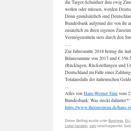
die Target-Schuldner ihm ewig Zin
wollen oder müssen, werden Deutsch
Denn grundsätzlich sind Deutschla
Bundesbank aufgrund der von ihr 
zusätzlich zu ihren eigenen Zinsei
Vermögenstiteln stets durch den Str
….
Zur Jahresmitte 2018 betrug die ita
Bilanzsumme von 2017 und € 356 Mr
(Rücklagen, Rückstellungen und Um
Deutschland im Falle einer Zahlung
Totalausfalls der italienischen Gel
…
Alles von
Hans-Werner Sinn
vom 23
Bundesbank: Was steckt dahinter?“ b
https://www.theeuropean.de/hans-we
Dieser Beitrag wurde unter
Business
,
EU
Lokal handeln
,
zahl
verschlagwortet. Set