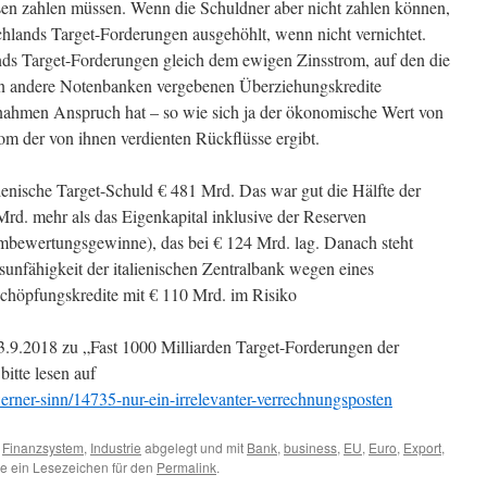
sen zahlen müssen. Wenn die Schuldner aber nicht zahlen können,
lands Target-Forderungen ausgehöhlt, wenn nicht vernichtet.
nds Target-Forderungen gleich dem ewigen Zinsstrom, auf den die
an andere Notenbanken vergebenen Überziehungskredite
nnahmen Anspruch hat – so wie sich ja der ökonomische Wert von
om der von ihnen verdienten Rückflüsse ergibt.
lienische Target-Schuld € 481 Mrd. Das war gut die Hälfte der
d. mehr als das Eigenkapital inklusive der Reserven
bewertungsgewinne), das bei € 124 Mrd. lag. Danach steht
sunfähigkeit der italienischen Zentralbank wegen eines
dschöpfungskredite mit € 110 Mrd. im Risiko
.9.2018 zu „Fast 1000 Milliarden Target-Forderungen der
itte lesen auf
rner-sinn/14735-nur-ein-irrelevanter-verrechnungsposten
,
Finanzsystem
,
Industrie
abgelegt und mit
Bank
,
business
,
EU
,
Euro
,
Export
,
ze ein Lesezeichen für den
Permalink
.