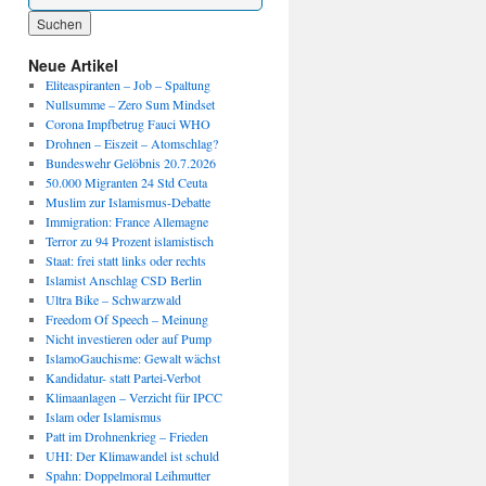
Wenn die Ergebnisse der automatischen Vervollständigung verfügbar sind, benutze die P
Neue Artikel
Eliteaspiranten – Job – Spaltung
Nullsumme – Zero Sum Mindset
Corona Impfbetrug Fauci WHO
Drohnen – Eiszeit – Atomschlag?
Bundeswehr Gelöbnis 20.7.2026
50.000 Migranten 24 Std Ceuta
Muslim zur Islamismus-Debatte
Immigration: France Allemagne
Terror zu 94 Prozent islamistisch
Staat: frei statt links oder rechts
Islamist Anschlag CSD Berlin
Ultra Bike – Schwarzwald
Freedom Of Speech – Meinung
Nicht investieren oder auf Pump
IslamoGauchisme: Gewalt wächst
Kandidatur- statt Partei-Verbot
Klimaanlagen – Verzicht für IPCC
Islam oder Islamismus
Patt im Drohnenkrieg – Frieden
UHI: Der Klimawandel ist schuld
Spahn: Doppelmoral Leihmutter