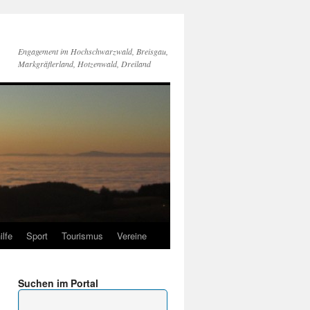
Engagement im Hochschwarzwald, Breisgau,
Markgräflerland, Hotzenwald, Dreiland
ilfe
Sport
Tourismus
Vereine
Suchen im Portal