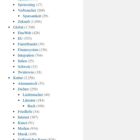
Sponsoring
(17)
Verbraucher
(268)
Sparsamkeit
(29)
Zukunft
(1.056)
Global
(1.748)
EineWelt
(426)
EU
(553)
FairerHandel
(39)
Finanzsystem
(156)
Integration
(764)
Italien
(25)
Schweiz
(33)
Twintowns
(18)
Kultur
(2.256)
Alemannisch
(53)
Dichter
(250)
Liedermacher
(40)
Literatur
(184)
Buch
(100)
Friedhöfe
(34)
Internet
(387)
Kunst
(91)
Medien
(934)
Musik
(109)
Oeffentlicher Raum
(876)