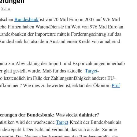
derungen
n
Schw
utschen
Bundesbank
ist von 70 Mrd Euro in 2007 auf 976 Mrd
sche Firmen haben Waren/Dienste im Wert von 976 Mrd Euro an
Landesbanken der Importeure mittels Forderungseintrag auf das
Bundesbank hat also dem Ausland einen Kredit von annähernd
onto zur Abwicklung der Import- und Exportzahlungen innerhalb
r glatt gestellt wurde. Muß für das aktuelle
Target
-
letztendlich im Falle der Zahlungsunfähigkeit anderer EU-
fkommen? Wie dies zu bewerten ist, erklärt der Ökonom
Prof
derungen der Bundesbank: Was steckt dahinter?
tistiken wird der wachsende
Target
-Kredit der Bundesbank als
ndesrepublik Deutschland verbucht, das sich aus der Summe
e ergibt. Das Nettoauslandsvermögen der Bundesrepublik, das