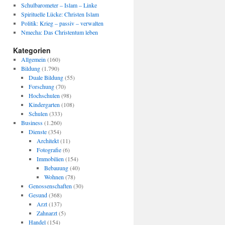
Schulbarometer – Islam – Linke
Spirituelle Lücke: Christen Islam
Politik: Krieg – passiv – verwalten
Nmecha: Das Christentum leben
Kategorien
Allgemein
(160)
Bildung
(1.790)
Duale Bildung
(55)
Forschung
(70)
Hochschulen
(98)
Kindergarten
(108)
Schulen
(333)
Business
(1.260)
Dienste
(354)
Architekt
(11)
Fotografie
(6)
Immobilien
(154)
Bebauung
(40)
Wohnen
(78)
Genossenschaften
(30)
Gesund
(368)
Arzt
(137)
Zahnarzt
(5)
Handel
(154)