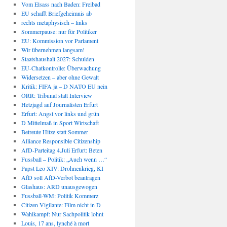
Vom Elsass nach Baden: Freibad
EU schafft Briefgeheimnis ab
rechts metaphysisch – links
Sommerpause: nur für Politiker
EU: Kommission vor Parlament
Wir übernehmen langsam!
Staatshaushalt 2027: Schulden
EU-Chatkontrolle: Überwachung
Widersetzen – aber ohne Gewalt
Kritik: FIFA ja – D NATO EU nein
ÖRR: Tribunal statt Interview
Hetzjagd auf Journalisten Erfurt
Erfurt: Angst vor links und grün
D Mittelmaß in Sport Wirtschaft
Betreute Hitze statt Sommer
Alliance Responsible Citizenship
AfD-Parteitag 4.Juli Erfurt: Beten
Fussball – Politik: „Auch wenn …“
Papst Leo XIV: Drohnenkrieg, KI
AfD soll AfD-Verbot beantragen
Glashaus: ARD unausgewogen
Fussball-WM: Politik Kommerz
Citizen Vigilante: Film nicht in D
Wahlkampf: Nur Sachpolitik lohnt
Louis, 17 ans, lynché à mort