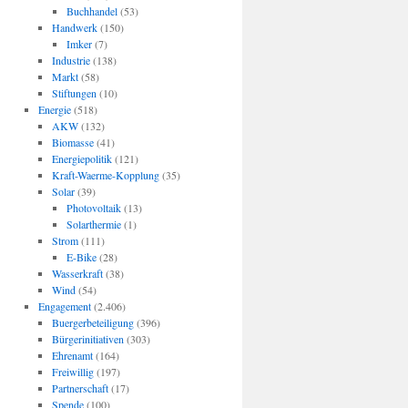
Buchhandel
(53)
Handwerk
(150)
Imker
(7)
Industrie
(138)
Markt
(58)
Stiftungen
(10)
Energie
(518)
AKW
(132)
Biomasse
(41)
Energiepolitik
(121)
Kraft-Waerme-Kopplung
(35)
Solar
(39)
Photovoltaik
(13)
Solarthermie
(1)
Strom
(111)
E-Bike
(28)
Wasserkraft
(38)
Wind
(54)
Engagement
(2.406)
Buergerbeteiligung
(396)
Bürgerinitiativen
(303)
Ehrenamt
(164)
Freiwillig
(197)
Partnerschaft
(17)
Spende
(100)