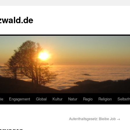
zwald.de
ie
Engagement
Global
Kultur
Natur
Regio
Religion
Selbsth
Aufenthaltsgesetz: Bleibe Job
→