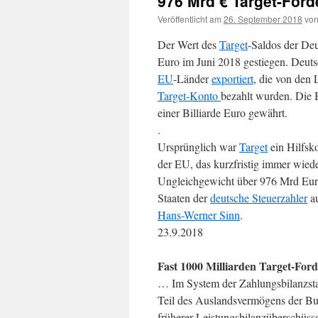
976 Mrd € Target-For
Veröffentlicht am
26. September 2018
vo
Der Wert des
Target
-Saldos der De
Euro im Juni 2018 gestiegen. Deut
EU
-Länder
exportiert
, die von den 
Target-Konto
bezahlt wurden. Die 
einer Billiarde Euro gewährt.
.
Ursprünglich war
Target
ein Hilfsk
der EU, das kurzfristig immer wiede
Ungleichgewicht über 976 Mrd Euro 
Staaten der
deutsche Steuerzahler
au
Hans-Werner Sinn
.
23.9.2018
Fast 1000 Milliarden Target-For
… Im System der Zahlungsbilanzsta
Teil des Auslandsvermögens der Bu
früherer Leistungsbilanzüberschüss