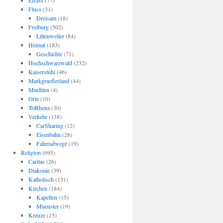
Elsass
(77)
Fluss
(31)
Dreisam
(18)
Freiburg
(502)
Littenweiler
(84)
Heimat
(183)
Geschichte
(71)
Hochschwarzwald
(232)
Kaiserstuhl
(46)
Markgraeflerland
(44)
Muehlen
(4)
Orte
(10)
TriRhena
(30)
Verkehr
(138)
CarSharing
(12)
Eisenbahn
(28)
Fahrradwege
(19)
Religion
(695)
Caritas
(26)
Diakonie
(39)
Katholisch
(131)
Kirchen
(184)
Kapellen
(15)
Muenster
(19)
Kreuze
(15)