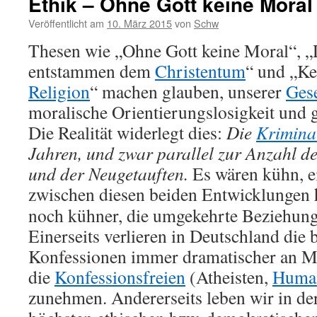
Ethik – Ohne Gott keine Moral
Veröffentlicht am
10. März 2015
von
Schw
Thesen wie „Ohne Gott keine Moral“, „
entstammen dem
Christentum
“ und „K
Religion
“ machen glauben, unserer
Gese
moralische Orientierungslosigkeit und 
Die Realität widerlegt dies:
Die
Kriminal
Jahren, und zwar parallel zur Anzahl d
und der Neugetauften.
Es wären kühn, e
zwischen diesen beiden Entwicklungen 
noch kühner, die umgekehrte Beziehung 
Einerseits verlieren in Deutschland die 
Konfessionen immer dramatischer an M
die
Konfessionsfreien
(Atheisten,
Human
zunehmen. Andererseits leben wir in de