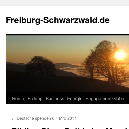
Zum
Inhalt
Freiburg-Schwarzwald.de
springen
Home
Bildung
Business
Energie
Engagement
Global
←
Deutsche spenden 6,4 Mrd 2014