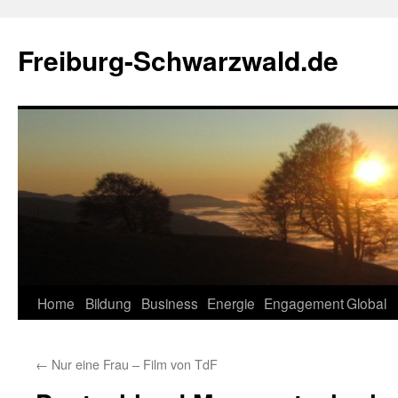
Zum
Inhalt
Freiburg-Schwarzwald.de
springen
Home
Bildung
Business
Energie
Engagement
Global
←
Nur eine Frau – Film von TdF