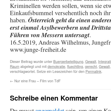
Kriminellen werden sollen, wenn sie et
Einkaufsbummel versehentlich noch ihr
Österreich geht da einen ander
haben.
erst einmal Asylbewerbern und Drittst
Führen von Messern untersagt
.
16.5.2019, Andreas Wilhelmus, Jungefrei
www.junge-freiheit.de
Dieser Beitrag wurde unter
Buergerbeteiligung
,
Gewalt
,
Integrat
Raum
abgelegt und mit
demokratie
,
fluechtling
,
gerecht
,
Gewalt
verschlagwortet. Setze ein Lesezeichen für den
Permalink
.
←
Nur eine Frau – Film von TdF
Schreibe einen Kommentar
Du musst
angemeldet
sein, um einen K