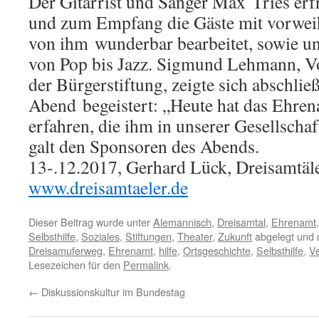
Der Gitarrist und Sänger Max Tries er
und zum Empfang die Gäste mit vorwei
von ihm wunderbar bearbeitet, sowie u
von Pop bis Jazz. Sigmund Lehmann, Vo
der Bürgerstiftung, zeigte sich abschl
Abend begeistert: „Heute hat das Ehre
erfahren, die ihm in unserer Gesellscha
galt den Sponsoren des Abends.
13-.12.2017, Gerhard Lück, Dreisamtäle
www.dreisamtaeler.de
Dieser Beitrag wurde unter
Alemannisch
,
Dreisamtal
,
Ehrenamt
Selbsthilfe
,
Soziales
,
Stiftungen
,
Theater
,
Zukunft
abgelegt und 
Dreisamuferweg
,
Ehrenamt
,
hilfe
,
Ortsgeschichte
,
Selbsthilfe
,
Ve
Lesezeichen für den
Permalink
.
←
Diskussionskultur im Bundestag