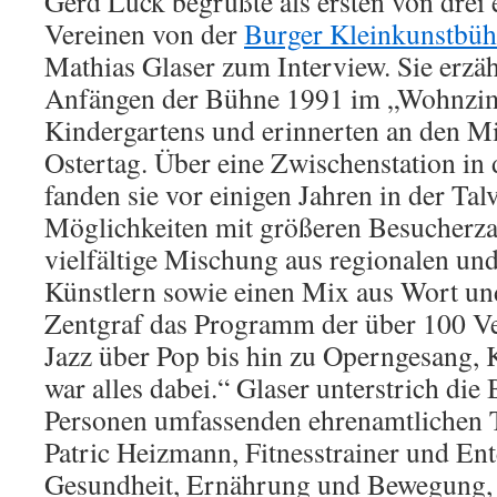
Gerd Lück begrüßte als ersten von drei 
Vereinen von der
Burger Kleinkunstbü
Mathias Glaser zum Interview. Sie erzä
Anfängen der Bühne 1991 im „Wohnzi
Kindergartens und erinnerten an den M
Ostertag. Über eine Zwischenstation i
fanden sie vor einigen Jahren in der Tal
Möglichkeiten mit größeren Besucherza
vielfältige Mischung aus regionalen un
Künstlern sowie einen Mix aus Wort un
Zentgraf das Programm der über 100 Ve
Jazz über Pop bis hin zu Operngesang,
war alles dabei.“ Glaser unterstrich di
Personen umfassenden ehrenamtlichen 
Patric Heizmann, Fitnesstrainer und Ent
Gesundheit, Ernährung und Bewegung, 