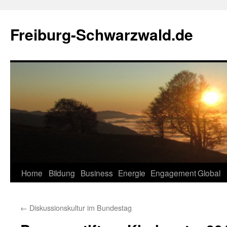
Zum
Inhalt
Freiburg-Schwarzwald.de
springen
Home
Bildung
Business
Energie
Engagement
Global
←
Diskussionskultur im Bundestag