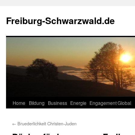
Zum
Inhalt
Freiburg-Schwarzwald.de
springen
Home
Bildung
Business
Energie
Engagement
Global
←
Bruederlichkeit Christen-Juden