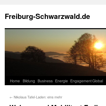
Zum
Inhalt
Freiburg-Schwarzwald.de
springen
Home
Bildung
Business
Energie
Engagement
Global
←
Nikolaus Tafel-Laden: eins mehr