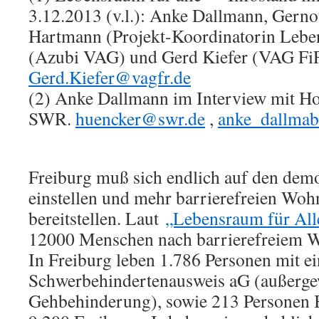
3.12.2013 (v.l.): Anke Dallmann, Gerno
Hartmann (Projekt-Koordinatorin Lebe
(Azubi VAG) und Gerd Kiefer (VAG FiF
Gerd.Kiefer@vagfr.de
(2) Anke Dallmann im Interview mit H
SWR.
huencker@swr.de
,
anke_dallma
Freiburg muß sich endlich auf den dem
einstellen und mehr barrierefreien Wo
bereitstellen. Laut
„Lebensraum für All
12000 Menschen nach barrierefreiem 
In Freiburg leben 1.786 Personen mit e
Schwerbehindertenausweis aG (außerge
Gehbehinderung), sowie 213 Personen B