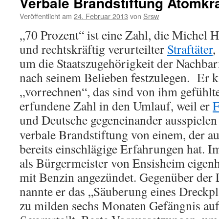
Verbale Brandstiftung Atomkra
Veröffentlicht am
24. Februar 2013
von
Srsw
„70 Prozent“ ist eine Zahl, die Michel 
und rechtskräftig verurteilter
Straftäter
,
um die Staatszugehörigkeit der Nachba
nach seinem Belieben festzulegen. Er ka
„vorrechnen“, das sind von ihm gefühlte
erfundene Zahl in den Umlauf, weil er
F
und Deutsche gegeneinander ausspiele
verbale Brandstiftung von einem, der a
bereits einschlägige Erfahrungen hat. I
als Bürgermeister von Ensisheim eige
mit Benzin angezündet. Gegenüber der 
nannte er das „Säuberung eines Dreckpl
zu milden sechs Monaten Gefängnis a