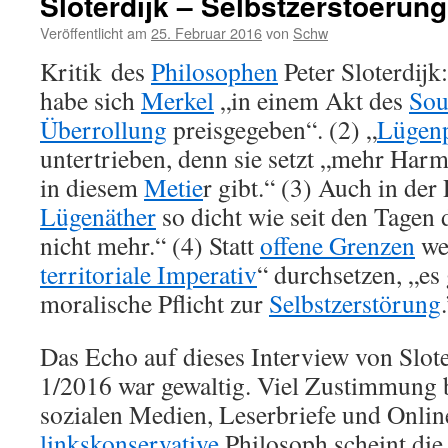
Sloterdijk – Selbstzerstoerung
Veröffentlicht am
25. Februar 2016
von
Schw
Kritik des
Philosophen
Peter Sloterdijk
habe sich
Merkel
„in einem Akt des
Sou
Überrollung
preisgegeben“. (2) „
Lügenp
untertrieben, denn sie setzt „mehr Harml
in diesem
Metie
r gibt.“ (3) Auch in der 
Lügenäther
so dicht wie seit den Tagen 
nicht mehr.“ (4) Statt
offene Grenzen
wer
territoriale Imperativ
“ durchsetzen, „es 
moralische Pflicht zur
Selbstzerstörung
Das Echo auf dieses Interview von Slot
1/2016 war gewaltig. Viel Zustimmung 
sozialen Medien, Leserbriefe und Onlin
linkskonservative
Philosoph scheint die