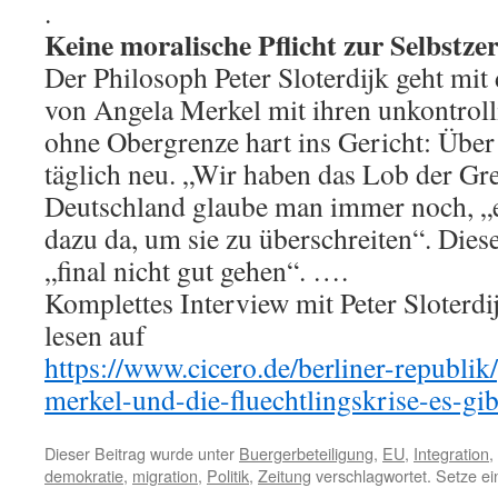
.
Keine moralische Pflicht zur Selbstze
Der Philosoph Peter Sloterdijk geht mit 
von Angela Merkel mit ihren unkontroll
ohne Obergrenze hart ins Gericht: Übe
täglich neu. „Wir haben das Lob der Gre
Deutschland glaube man immer noch, „e
dazu da, um sie zu überschreiten“. Dies
„final nicht gut gehen“. ….
Komplettes Interview mit Peter Sloterdi
lesen auf
https://www.cicero.de/berliner-republik/
merkel-und-die-fluechtlingskrise-es-gi
Dieser Beitrag wurde unter
Buergerbeteiligung
,
EU
,
Integration
,
demokratie
,
migration
,
Politik
,
Zeitung
verschlagwortet. Setze ei