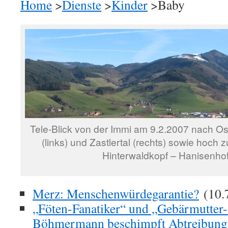
Home
>
Dienste
>
Kinder
>Baby
Tele-Blick von der Immi am 9.2.2007 nach Os
(links) und Zastlertal (rechts) sowie hoch
Hinterwaldkopf – Hanisenhof
Merz: Menschenwürdegarantie?
(10.
„Föten-Fanatiker“ und „Gebärmutter-
Böhmermann beschimpft Abtreibung