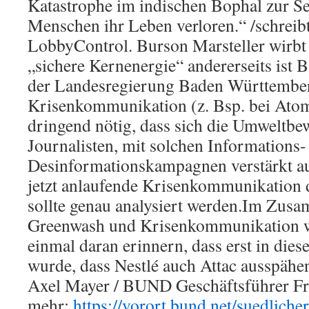
Katastrophe im indischen Bophal zur Sei
Menschen ihr Leben verloren.“ /schreib
LobbyControl. Burson Marsteller wirbt e
„sichere Kernenergie“ andererseits ist 
der Landesregierung Baden Württemberg
Krisenkommunikation (z. Bsp. bei Atom
dringend nötig, dass sich die Umweltbe
Journalisten, mit solchen Informations-
Desinformationskampagnen verstärkt au
jetzt anlaufende Krisenkommunikation 
sollte genau analysiert werden.Im Zu
Greenwash und Krisenkommunikation w
einmal daran erinnern, dass erst in die
wurde, dass Nestlé auch Attac ausspähen
Axel Mayer / BUND Geschäftsführer Fr
mehr:
https://vorort.bund.net/suedlicher