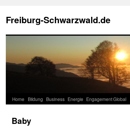
Zum
Inhalt
Freiburg-Schwarzwald.de
springen
Home
Bildung
Business
Energie
Engagement
Global
Baby