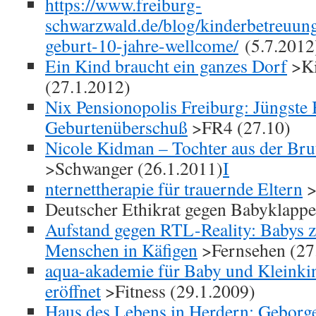
https://www.freiburg-
schwarzwald.de/blog/kinderbetreuun
geburt-10-jahre-wellcome/
(5.7.2012
Ein Kind braucht ein ganzes Dorf
>Ki
(27.1.2012)
Nix Pensionopolis Freiburg: Jüngste
Geburtenüberschuß
>FR4 (27.10)
Nicole Kidman – Tochter aus der Br
>Schwanger (26.1.2011)
I
nternettherapie für trauernde Eltern
>
Deutscher Ethikrat gegen Babyklapp
Aufstand gegen RTL-Reality: Babys z
Menschen in Käfigen
>Fernsehen (27.
aqua-akademie für Baby und Kleinki
eröffnet
>Fitness (29.1.2009)
Haus des Lebens in Herdern: Geborge