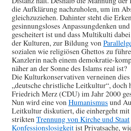
Distanz hält. Deshalb die Mahnung der 
die Aufklärung nachzuholen, um im Ab
gleichzuziehen. Dahinter steht die Erken
gesinnungsloses Anpassungdenken un
gescheitert ist und dass Multikulti dabe
der Kulturen, zur Bildung von
Parallelg
sozialen wie religiösen Ghettos zu füh
Kanzlerin nach einem demokratie-kompa
näher an der Sonne des Islams real ist?
Die Kulturkonservativen verneinen dies
„deutsche christliche Leitkultur“, doch 
Friedrich Merz (CDU) im Jahr 2000 ges
Nun wird eine von
Humanismus
und Au
Leitkultur diskutiert, die einhergeht mi
strikten
Trennung von Kirche und Staat
Konfessionslosigkeit
ist Privatsache, wi