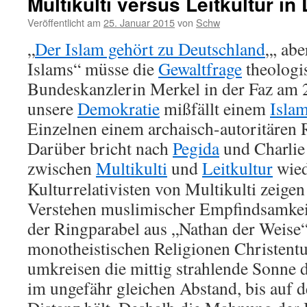
Multikulti versus Leitkultur in 
Veröffentlicht am
25. Januar 2015
von
Schw
„
Der Islam gehört zu Deutschland
„, abe
Islams“ müsse die
Gewaltfrage
theologis
Bundeskanzlerin Merkel in der Faz am 
unsere
Demokratie
mißfällt einem
Isla
Einzelnen einem archaisch-autoritären 
Darüber bricht nach
Pegida
und Charlie
zwischen
Multikulti
und
Leitkultur
wied
Kulturrelativisten von Multikulti zeigen
Verstehen muslimischer Empfindsamkeit
der Ringparabel aus „Nathan der Weise“
monotheistischen Religionen Christen
umkreisen die mittig strahlende Sonne d
im ungefähr gleichen Abstand, bis auf d