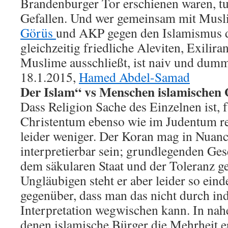
Brandenburger Tor erschienen waren, t
Gefallen. Und wer gemeinsam mit Mus
Görüs
und AKP gegen den Islamismus d
gleichzeitig friedliche Aleviten, Exilira
Muslime ausschließt, ist naiv und dum
18.1.2015,
Hamed Abdel-Samad
Der Islam“ vs Menschen islamischen
Dass Religion Sache des Einzelnen ist, 
Christentum ebenso wie im Judentum re
leider weniger. Der Koran mag in Nuanc
interpretierbar sein; grundlegenden Ge
dem säkularen Staat und der Toleranz 
Ungläubigen steht er aber leider so ein
gegenüber, dass man das nicht durch ind
Interpretation wegwischen kann. In nahe
denen islamische Bürger die Mehrheit er