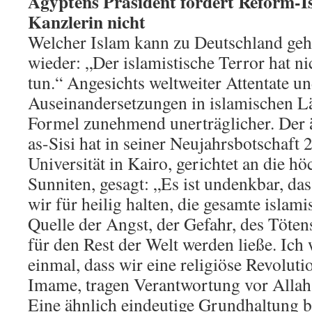
Ägyptens Präsident fordert Reform-I
Kanzlerin nicht
Welcher Islam kann zu Deutschland gehö
wieder: „Der islamistische Terror hat n
tun.“ Angesichts weltweiter Attentate un
Auseinandersetzungen in islamischen L
Formel zunehmend unerträglicher. Der 
as-Sisi hat in seiner Neujahrsbotschaft
Universität in Kairo, gerichtet an die h
Sunniten, gesagt: „Es ist undenkbar, da
wir für heilig halten, die gesamte islami
Quelle der Angst, der Gefahr, des Töte
für den Rest der Welt werden ließe. Ich
einmal, dass wir eine religiöse Revoluti
Imame, tragen Verantwortung vor Allah
Eine ähnlich eindeutige Grundhaltung b