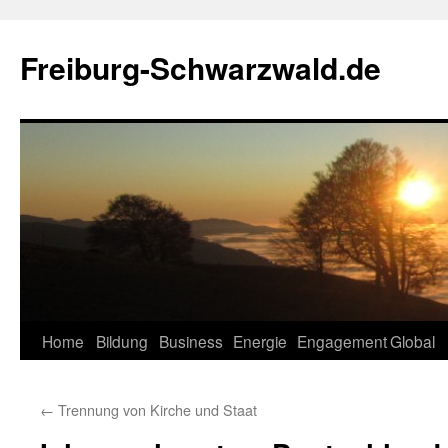
Zum
Inhalt
Freiburg-Schwarzwald.de
springen
Home
Bildung
Business
Energie
Engagement
Global
←
Trennung von Kirche und Staat