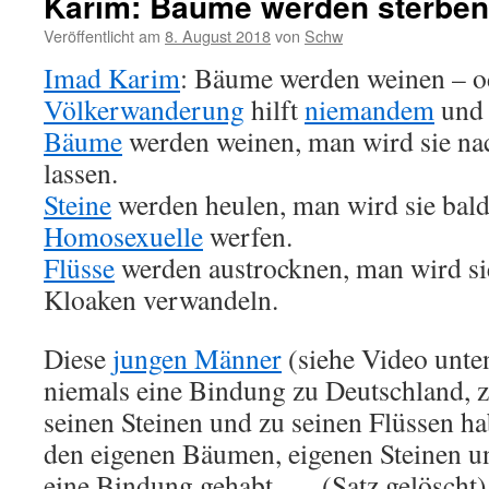
Karim: Bäume werden sterben
Veröffentlicht am
8. August 2018
von
Schw
Imad Karim
: Bäume werden weinen – o
Völkerwanderung
hilft
niemandem
und 
Bäume
werden weinen, man wird sie na
lassen.
Steine
werden heulen, man wird sie bal
Homosexuelle
werfen.
Flüsse
werden austrocknen, man wird si
Kloaken verwandeln.
Diese
jungen Männer
(siehe Video unte
niemals eine Bindung zu Deutschland, 
seinen Steinen und zu seinen Flüssen ha
den eigenen Bäumen, eigenen Steinen un
eine Bindung gehabt. ,,,, (Satz gelöscht