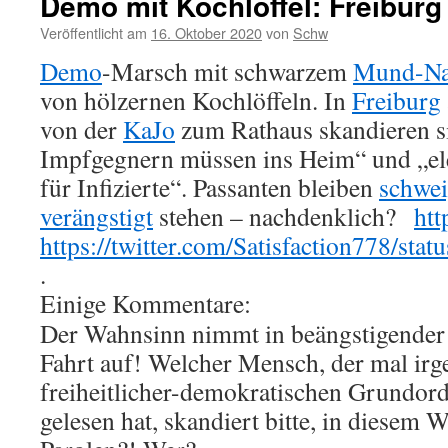
Demo mit Kochlöffel: Freiburg
Veröffentlicht am
16. Oktober 2020
von
Schw
Demo
-Marsch mit schwarzem
Mund-Na
von hölzernen Kochlöffeln. In
Freiburg
von der
KaJo
zum Rathaus skandieren s
Impfgegnern müssen ins Heim“ und „ele
für Infizierte“. Passanten bleiben
schwe
verängstigt
stehen – nachdenklich?
ht
https://twitter.com/Satisfaction778/s
.
Einige Kommentare:
Der Wahnsinn nimmt in beängstigender
Fahrt auf! Welcher Mensch, der mal ir
freiheitlicher-demokratischen Grundor
gelesen hat, skandiert bitte, in diesem 