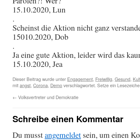
Parolen?! Wer?
15.10.2020, Lun
.
Scheinst die Aktion nicht ganz verstand
15010.2020, Dob
.
Ja eine gute Aktion, leider wird das ka
15.10.2020, Jea
Dieser Beitrag wurde unter
Engagement
,
Freiwillig
,
Gesund
,
Kul
mit
angst
,
Corona
,
Demo
verschlagwortet. Setze ein Lesezeiche
←
Volksvertreter und Demokratie
Schreibe einen Kommentar
Du musst
angemeldet
sein, um einen K