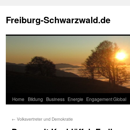
Zum
Inhalt
Freiburg-Schwarzwald.de
springen
Home
Bildung
Business
Energie
Engagement
Global
←
Volksvertreter und Demokratie