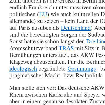
Zum anderen ist die GroKo in Berlin nic
endlich Frankreich unter massiven öko
politischen (
EU
) wie auch kulturellen D
allemande) zu setzen – kein Land der 
auf Paris ausüben als
Deutschland
! Abe
sind die berechtigten Sorgen der Südbad
Sonst hätte sie schon längst den
Dreilän
Atomschutzverband
TRAS
mit Sitz in B
Bemühungen unterstützt, das AKW Fes
Klageweg abzuschalten. Für die Berline
ideologisch
begründete
Gesinnungs
– b
pragmatischer Macht- bzw. Realpolitik.
Man stelle sich vor: Das deutsche AKW
Rhein zwischen Karlsruhe und Speyer w
aber in einem genau so desolaten Zust