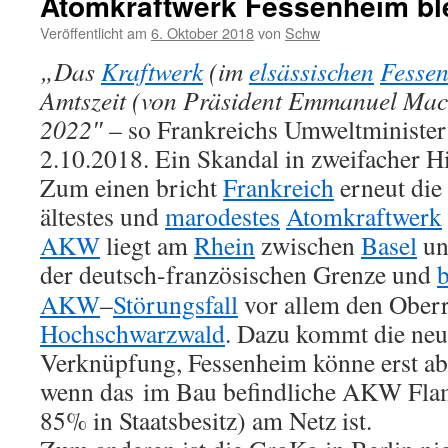
Atomkraftwerk Fessenheim bl
Veröffentlicht am
6. Oktober 2018
von
Schw
„Das
Kraftwerk
(im
elsässischen
Fesse
Amtszeit (von Präsident Emmanuel Macr
2022″
– so Frankreichs Umweltminister
2.10.2018. Ein Skandal in zweifacher Hi
Zum einen bricht
Frankreich
erneut die
ältestes und
marodestes
Atomkraftwerk
AKW
liegt am
Rhein
zwischen
Basel
un
der deutsch-französischen Grenze
und
AKW
–
Störungsfall
vor allem den Oberr
Hochschwarzwald
. Dazu kommt die neue
Verknüpfung, Fessenheim könne erst ab
wenn das im Bau befindliche AKW Fla
85% in Staatsbesitz) am Netz ist.