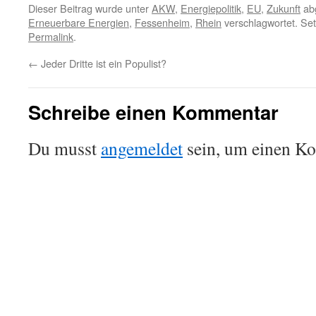
Dieser Beitrag wurde unter
AKW
,
Energiepolitik
,
EU
,
Zukunft
abg
Erneuerbare Energien
,
Fessenheim
,
Rhein
verschlagwortet. Set
Permalink
.
←
Jeder Dritte ist ein Populist?
Schreibe einen Kommentar
Du musst
angemeldet
sein, um einen K