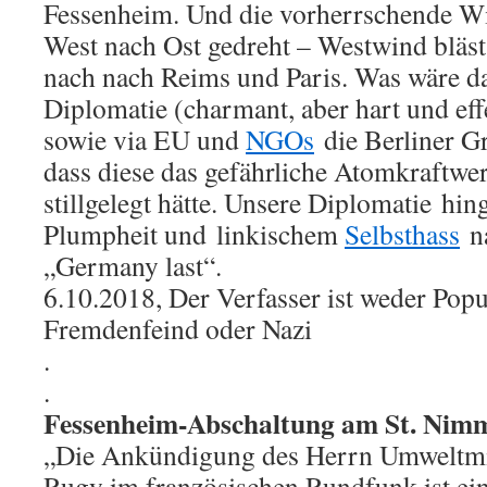
Fessenheim. Und die vorherrschende Wi
West nach Ost gedreht – Westwind bläst
nach nach Reims und Paris. Was wäre d
Diplomatie (charmant, aber hart und effe
sowie via EU und
NGOs
die Berliner G
dass diese das gefährliche Atomkraftw
stillgelegt hätte. Unsere Diplomatie hin
Plumpheit und linkischem
Selbsthass
na
„Germany last“.
6.10.2018, Der Verfasser ist weder Popul
Fremdenfeind oder Nazi
.
.
Fessenheim-Abschaltung am St. Nimm
„Die Ankündigung des Herrn Umweltmin
Rugy im französischen Rundfunk ist ei