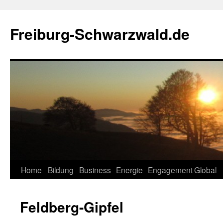
Zum
Inhalt
Freiburg-Schwarzwald.de
springen
Home
Bildung
Business
Energie
Engagement
Global
Feldberg-Gipfel