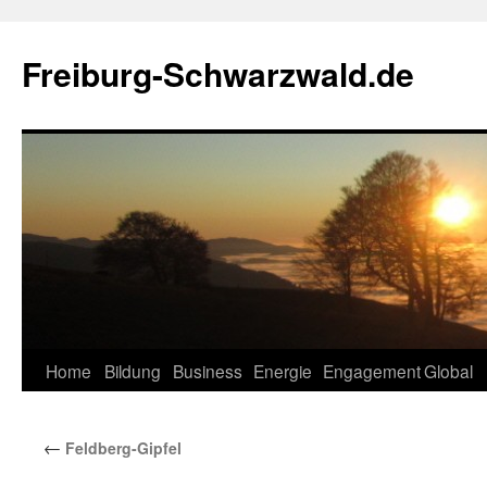
Zum
Inhalt
Freiburg-Schwarzwald.de
springen
Home
Bildung
Business
Energie
Engagement
Global
←
Feldberg-Gipfel