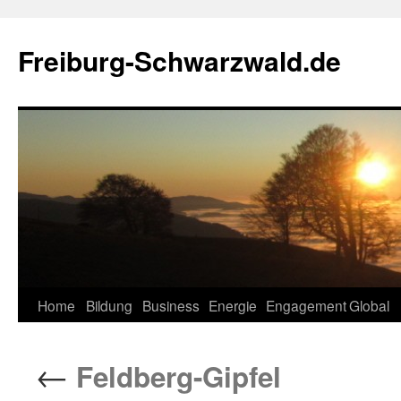
Zum
Inhalt
Freiburg-Schwarzwald.de
springen
Home
Bildung
Business
Energie
Engagement
Global
←
Feldberg-Gipfel