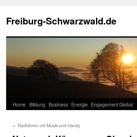
Zum
Inhalt
Freiburg-Schwarzwald.de
springen
Home
Bildung
Business
Energie
Engagement
Global
←
Radfahren mit Musik und Handy