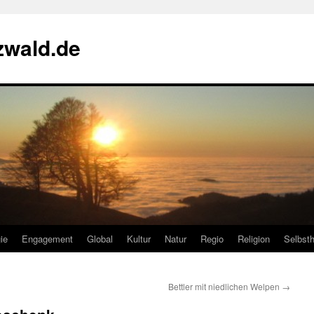
zwald.de
ie
Engagement
Global
Kultur
Natur
Regio
Religion
Selbsth
Bettler mit niedlichen Welpen
→