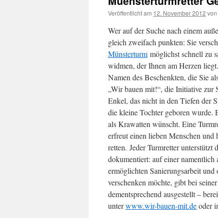
Muensterturmretter G
Veröffentlicht am
12. November 2012
von
Wer auf der Suche nach einem auß
gleich zweifach punkten: Sie versc
Münsterturm
möglichst schnell zu s
widmen, der Ihnen am Herzen liegt.
Namen des Beschenkten, die Sie al
„Wir bauen mit!“,
die Initiative zu
Enkel, das nicht in den Tiefen der 
die kleine Tochter geboren wurde. 
als Krawatten wünscht. Eine Turmr
erfreut einen lieben Menschen und h
retten. Jeder Turmretter unterstütz
dokumentiert: auf einer namentlich
ermöglichten Sanierungsarbeit und 
verschenken möchte, gibt bei sein
dementsprechend ausgestellt – bere
unter
www.wir-bauen-mit.de
oder i