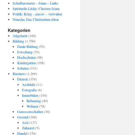
Schulbarometer – Islam – Linke
Spirituelle Lücke: Christen Islam
Politik: Krieg – passiv – verwalten
Nmecha: Das Christentum leben
Kategorien
Allgemein
(160)
Bildung
(1.790)
Duale Bildung
(55)
Forschung
(70)
Hochschulen
(98)
Kindergarten
(108)
Schulen
(333)
Business
(1.260)
Dienste
(354)
Architekt
(11)
Fotografie
(6)
Immobilien
(154)
Bebauung
(40)
Wohnen
(78)
Genossenschaften
(30)
Gesund
(368)
Arzt
(137)
Zahnarzt
(5)
Handel
(154)