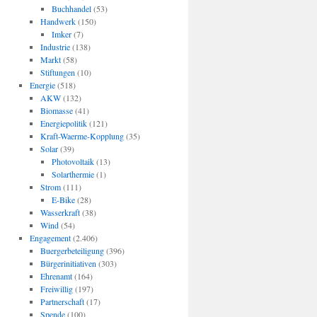
Buchhandel
(53)
Handwerk
(150)
Imker
(7)
Industrie
(138)
Markt
(58)
Stiftungen
(10)
Energie
(518)
AKW
(132)
Biomasse
(41)
Energiepolitik
(121)
Kraft-Waerme-Kopplung
(35)
Solar
(39)
Photovoltaik
(13)
Solarthermie
(1)
Strom
(111)
E-Bike
(28)
Wasserkraft
(38)
Wind
(54)
Engagement
(2.406)
Buergerbeteiligung
(396)
Bürgerinitiativen
(303)
Ehrenamt
(164)
Freiwillig
(197)
Partnerschaft
(17)
Spende
(100)