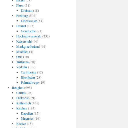
Elsass
(77)
Fluss
(31)
Dreisam
(18)
Freiburg
(502)
Littenweiler
(84)
Heimat
(183)
Geschichte
(71)
Hochschwarzwald
(232)
Kaiserstuhl
(46)
Markgraeflerland
(44)
Muehlen
(4)
Orte
(10)
TriRhena
(30)
Verkehr
(138)
CarSharing
(12)
Eisenbahn
(28)
Fahrradwege
(19)
Religion
(695)
Caritas
(26)
Diakonie
(39)
Katholisch
(131)
Kirchen
(184)
Kapellen
(15)
Muenster
(19)
Kreuze
(15)