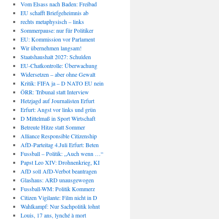
Vom Elsass nach Baden: Freibad
EU schafft Briefgeheimnis ab
rechts metaphysisch – links
Sommerpause: nur für Politiker
EU: Kommission vor Parlament
Wir übernehmen langsam!
Staatshaushalt 2027: Schulden
EU-Chatkontrolle: Überwachung
Widersetzen – aber ohne Gewalt
Kritik: FIFA ja – D NATO EU nein
ÖRR: Tribunal statt Interview
Hetzjagd auf Journalisten Erfurt
Erfurt: Angst vor links und grün
D Mittelmaß in Sport Wirtschaft
Betreute Hitze statt Sommer
Alliance Responsible Citizenship
AfD-Parteitag 4.Juli Erfurt: Beten
Fussball – Politik: „Auch wenn …“
Papst Leo XIV: Drohnenkrieg, KI
AfD soll AfD-Verbot beantragen
Glashaus: ARD unausgewogen
Fussball-WM: Politik Kommerz
Citizen Vigilante: Film nicht in D
Wahlkampf: Nur Sachpolitik lohnt
Louis, 17 ans, lynché à mort