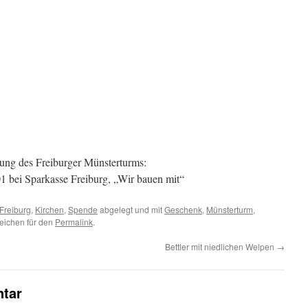
rung des Freiburger Münsterturms:
 bei Sparkasse Freiburg, „Wir bauen mit“
Freiburg
,
Kirchen
,
Spende
abgelegt und mit
Geschenk
,
Münsterturm
,
eichen für den
Permalink
.
Bettler mit niedlichen Welpen
→
tar