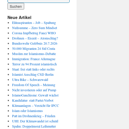
Wenn die Ergebnisse der automatischen Vervollständigung verfügbar sind, benutze die P
Neue Artikel
Eliteaspiranten – Job – Spaltung
Nullsumme – Zero Sum Mindset
Corona Impfbetrug Fauci WHO
Drohnen – Eiszeit – Atomschlag?
Bundeswehr Gelöbnis 20.7.2026
50.000 Migranten 24 Std Ceuta
Muslim zur Islamismus-Debatte
Immigration: France Allemagne
Terror zu 94 Prozent islamistisch
Staat: frei statt links oder rechts
Islamist Anschlag CSD Berlin
Ultra Bike – Schwarzwald
Freedom Of Speech – Meinung
Nicht investieren oder auf Pump
IslamoGauchisme: Gewalt wächst
Kandidatur- statt Partei-Verbot
Klimaanlagen – Verzicht für IPCC
Islam oder Islamismus
Patt im Drohnenkrieg – Frieden
UHI: Der Klimawandel ist schuld
Spahn: Doppelmoral Leihmutter