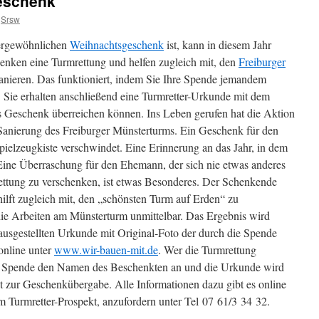
eschenk
Srsw
ergewöhnlichen
Weihnachtsgeschenk
ist, kann in diesem Jahr
henken eine Turmrettung und helfen zugleich mit, den
Freiburger
anieren. Das funktioniert, indem Sie Ihre Spende jemandem
 Sie erhalten anschließend eine Turmretter-Urkunde mit dem
s Geschenk überreichen können. Ins Leben gerufen hat die Aktion
r Sanierung des Freiburger Münsterturms. Ein Geschenk für den
Spielzeugkiste verschwindet. Eine Erinnerung an das Jahr, in dem
Eine Überraschung für den Ehemann, der sich nie etwas anderes
ettung zu verschenken, ist etwas Besonderes. Der Schenkende
ilft zugleich mit, den „schönsten Turm auf Erden“ zu
t die Arbeiten am Münsterturm unmittelbar. Das Ergebnis wird
 ausgestellten Urkunde mit Original-Foto der durch die Spende
online unter
www.wir-bauen-mit.de
. Wer die Turmrettung
er Spende den Namen des Beschenkten an und die Urkunde wird
it zur Geschenkübergabe. Alle Informationen dazu gibt es online
m Turmretter-Prospekt, anzufordern unter Tel 07 61/3 34 32.