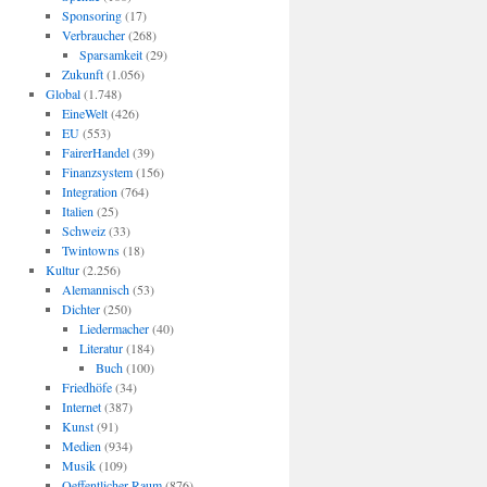
Sponsoring
(17)
Verbraucher
(268)
Sparsamkeit
(29)
Zukunft
(1.056)
Global
(1.748)
EineWelt
(426)
EU
(553)
FairerHandel
(39)
Finanzsystem
(156)
Integration
(764)
Italien
(25)
Schweiz
(33)
Twintowns
(18)
Kultur
(2.256)
Alemannisch
(53)
Dichter
(250)
Liedermacher
(40)
Literatur
(184)
Buch
(100)
Friedhöfe
(34)
Internet
(387)
Kunst
(91)
Medien
(934)
Musik
(109)
Oeffentlicher Raum
(876)