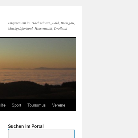
Engagement im Hochschwarzwald, Breisgau,
Markgräflerland, Hotzenwald, Dreiland
ilfe
Sport
Tourismus
Vereine
Suchen im Portal