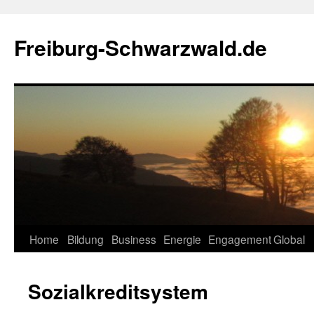
Zum
Inhalt
Freiburg-Schwarzwald.de
springen
Home
Bildung
Business
Energie
Engagement
Global
Sozialkreditsystem