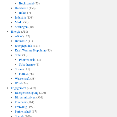
Buchhandel
(53)
Handwerk
(150)
Imker
(7)
Industrie
(138)
Markt
(58)
Stiftungen
(10)
Energie
(518)
AKW
(132)
Biomasse
(41)
Energiepolitik
(121)
Kraft-Waerme-Kopplung
(35)
Solar
(39)
Photovoltaik
(13)
Solarthermie
(1)
Strom
(111)
E-Bike
(28)
Wasserkraft
(38)
Wind
(54)
Engagement
(2.407)
Buergerbeteiligung
(396)
Bürgerinitiativen
(304)
Ehrenamt
(164)
Freiwillig
(197)
Partnerschaft
(17)
Spende
(100)