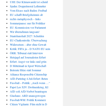
UHI: Der Klimawandel ist schuld
Spahn: Doppelmoral Leihmutter
Vom Elsass nach Baden: Freibad
EU schafft Briefgeheimnis ab
rechts metaphysisch – links
Sommerpause: nur für Politiker
EU: Kommission vor Parlament
Wir übernehmen langsam!
Staatshaushalt 2027: Schulden
EU-Chatkontrolle: Überwachung
Widersetzen – aber ohne Gewalt
Kritik: FIFA ja – D NATO EU nein
ÖRR: Tribunal statt Interview
Hetzjagd auf Journalisten Erfurt
Erfurt: Angst vor links und grün
D Mittelmaß in Sport Wirtschaft
Betreute Hitze statt Sommer
Alliance Responsible Citizenship
AfD-Parteitag 4.Juli Erfurt: Beten
Fussball – Politik: „Auch wenn …“
Papst Leo XIV: Drohnenkrieg, KI
AfD soll AfD-Verbot beantragen
Glashaus: ARD unausgewogen
Fussball-WM: Politik Kommerz
Citizen Vigilante: Film nicht in D