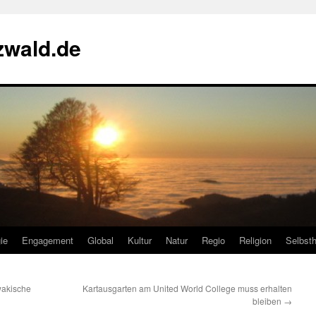
zwald.de
ie
Engagement
Global
Kultur
Natur
Regio
Religion
Selbsth
wakische
Kartausgarten am United World College muss erhalten
bleiben
→