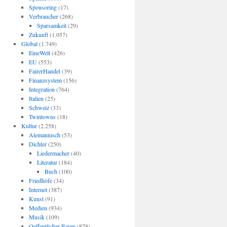
Sponsoring
(17)
Verbraucher
(268)
Sparsamkeit
(29)
Zukunft
(1.057)
Global
(1.749)
EineWelt
(426)
EU
(553)
FairerHandel
(39)
Finanzsystem
(156)
Integration
(764)
Italien
(25)
Schweiz
(33)
Twintowns
(18)
Kultur
(2.258)
Alemannisch
(53)
Dichter
(250)
Liedermacher
(40)
Literatur
(184)
Buch
(100)
Friedhöfe
(34)
Internet
(387)
Kunst
(91)
Medien
(934)
Musik
(109)
Oeffentlicher Raum
(878)