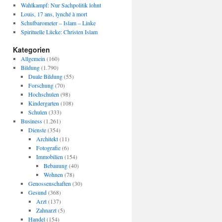
Wahlkampf: Nur Sachpolitik lohnt
Louis, 17 ans, lynché à mort
Schulbarometer – Islam – Linke
Spirituelle Lücke: Christen Islam
Kategorien
Allgemein
(160)
Bildung
(1.790)
Duale Bildung
(55)
Forschung
(70)
Hochschulen
(98)
Kindergarten
(108)
Schulen
(333)
Business
(1.261)
Dienste
(354)
Architekt
(11)
Fotografie
(6)
Immobilien
(154)
Bebauung
(40)
Wohnen
(78)
Genossenschaften
(30)
Gesund
(368)
Arzt
(137)
Zahnarzt
(5)
Handel
(154)