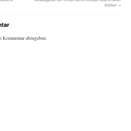
bleiben
→
tar
en Kommentar abzugeben.