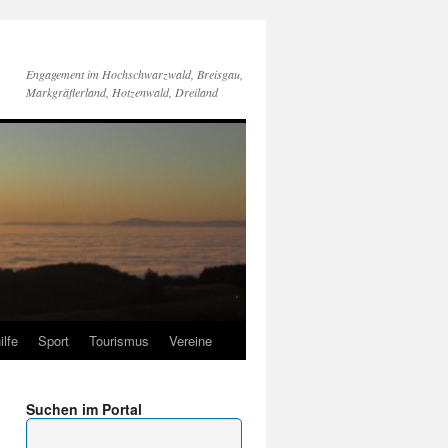
Engagement im Hochschwarzwald, Breisgau,
Markgräflerland, Hotzenwald, Dreiland
ilfe
Sport
Tourismus
Vereine
Suchen im Portal