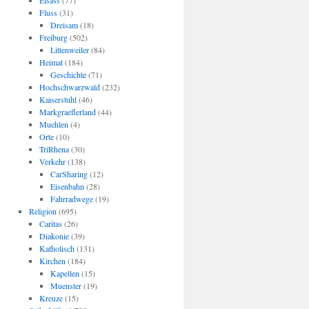
Elsass
(77)
Fluss
(31)
Dreisam
(18)
Freiburg
(502)
Littenweiler
(84)
Heimat
(184)
Geschichte
(71)
Hochschwarzwald
(232)
Kaiserstuhl
(46)
Markgraeflerland
(44)
Muehlen
(4)
Orte
(10)
TriRhena
(30)
Verkehr
(138)
CarSharing
(12)
Eisenbahn
(28)
Fahrradwege
(19)
Religion
(695)
Caritas
(26)
Diakonie
(39)
Katholisch
(131)
Kirchen
(184)
Kapellen
(15)
Muenster
(19)
Kreuze
(15)