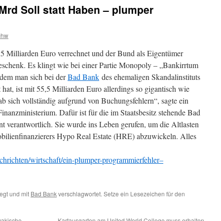
rd Soll statt Haben – plumper
chw
 Milliarden Euro verrechnet und der Bund als Eigentümer
schenk. Es klingt wie bei einer Partie Monopoly – „Bankirrtum
 dem man sich bei der
Bad Bank
des ehemaligen Skandalinstituts
at, ist mit 55,5 Milliarden Euro allerdings so gigantisch wie
ab sich vollständig aufgrund von Buchungsfehlern“, sagte ein
nanzministerium. Dafür ist für die im Staatsbesitz stehende Bad
rantwortlich. Sie wurde ins Leben gerufen, um die Altlasten
bilienfinanzierers Hypo Real Estate (HRE) abzuwickeln. Alles
chrichten/wirtschaft/ein-plumper-programmierfehler–
egt und mit
Bad Bank
verschlagwortet. Setze ein Lesezeichen für den
wakische
Kartausgarten am United World College muss erhalten