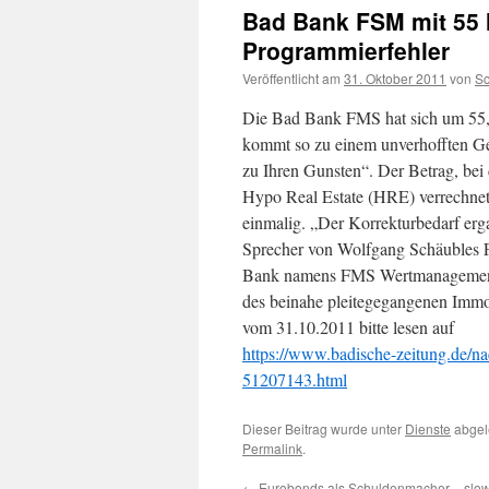
Bad Bank FSM mit 55 M
Programmierfehler
Veröffentlicht am
31. Oktober 2011
von
S
Die Bad Bank FMS hat sich um 55,5
kommt so zu einem unverhofften Ge
zu Ihren Gunsten“. Der Betrag, bei
Hypo Real Estate (HRE) verrechnet h
einmalig. „Der Korrekturbedarf erg
Sprecher von Wolfgang Schäubles Fi
Bank namens FMS Wertmanagement ve
des beinahe pleitegegangenen Immo
vom 31.10.2011 bitte lesen auf
https://www.badische-zeitung.de/na
51207143.html
Dieser Beitrag wurde unter
Dienste
abgel
Permalink
.
←
Eurobonds als Schuldenmacher – slo