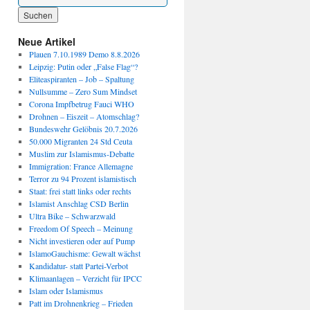
Wenn die Ergebnisse der automatischen Vervollständigung verfügbar sind, benutze die P
Neue Artikel
Plauen 7.10.1989 Demo 8.8.2026
Leipzig: Putin oder „False Flag“?
Eliteaspiranten – Job – Spaltung
Nullsumme – Zero Sum Mindset
Corona Impfbetrug Fauci WHO
Drohnen – Eiszeit – Atomschlag?
Bundeswehr Gelöbnis 20.7.2026
50.000 Migranten 24 Std Ceuta
Muslim zur Islamismus-Debatte
Immigration: France Allemagne
Terror zu 94 Prozent islamistisch
Staat: frei statt links oder rechts
Islamist Anschlag CSD Berlin
Ultra Bike – Schwarzwald
Freedom Of Speech – Meinung
Nicht investieren oder auf Pump
IslamoGauchisme: Gewalt wächst
Kandidatur- statt Partei-Verbot
Klimaanlagen – Verzicht für IPCC
Islam oder Islamismus
Patt im Drohnenkrieg – Frieden