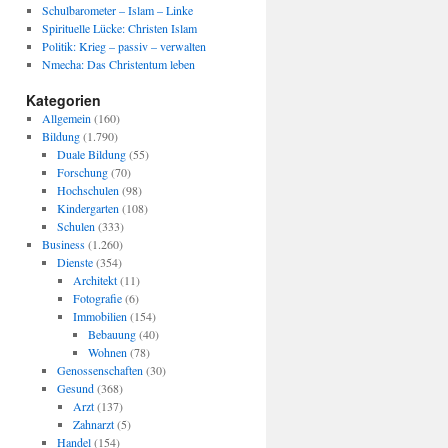
Schulbarometer – Islam – Linke
Spirituelle Lücke: Christen Islam
Politik: Krieg – passiv – verwalten
Nmecha: Das Christentum leben
Kategorien
Allgemein
(160)
Bildung
(1.790)
Duale Bildung
(55)
Forschung
(70)
Hochschulen
(98)
Kindergarten
(108)
Schulen
(333)
Business
(1.260)
Dienste
(354)
Architekt
(11)
Fotografie
(6)
Immobilien
(154)
Bebauung
(40)
Wohnen
(78)
Genossenschaften
(30)
Gesund
(368)
Arzt
(137)
Zahnarzt
(5)
Handel
(154)