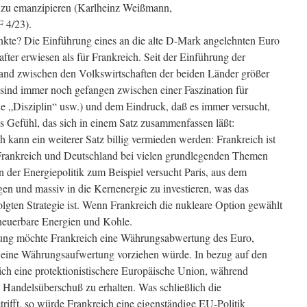
 zu emanzipieren (Karlheinz Weißmann,
F 4/23).
unkte? Die Einführung eines an die alte D-Mark angelehnten Euro
hafter erwiesen als für Frankreich. Seit der Einführung der
nd zwischen den Volkswirtschaften der beiden Länder größer
 sind immer noch gefangen zwischen einer Faszination für
ine „Disziplin“ usw.) und dem Eindruck, daß es immer versucht,
es Gefühl, das sich in einem Satz zusammenfassen läßt:
 kann ein weiterer Satz billig vermieden werden: Frankreich ist
 Frankreich und Deutschland bei vielen grundlegenden Themen
In der Energiepolitik zum Beispiel versucht Paris, aus dem
en und massiv in die Kernenergie zu investieren, was das
lgten Strategie ist. Wenn Frankreich die nukleare Option gewählt
rneuerbare Energien und Kohle.
ung möchte Frankreich eine Währungsabwertung des Euro,
eine Währungsaufwertung vorziehen würde. In bezug auf den
ch eine protektionistischere Europäische Union, während
 Handelsüberschuß zu erhalten. Was schließlich die
rifft, so würde Frankreich eine eigenständige EU-Politik