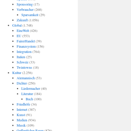
Sponsoring
(17)
Verbraucher
(268)
Sparsamkeit
(29)
Zukunft
(1.056)
Global
(1.748)
EineWelt
(426)
EU
(553)
FairerHandel
(39)
Finanzsystem
(156)
Integration
(764)
Italien
(25)
Schweiz
(33)
Twintowns
(18)
Kultur
(2.256)
Alemannisch
(53)
Dichter
(250)
Liedermacher
(40)
Literatur
(184)
Buch
(100)
Friedhöfe
(34)
Internet
(387)
Kunst
(91)
Medien
(934)
Musik
(109)
Oeffentlicher Raum
(876)