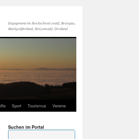
Engagement im Hochschwarzwald, Breisgau,
Markgräflerland, Hotzenwald, Dreiland
ilfe
Sport
Tourismus
Vereine
Suchen im Portal