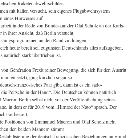
aelischen Raketenabwehrschildes
en mit Italien versucht, sein eigenes Flugabwehrsystem
n eines Hinweises auf
rbeit in der Rede von Bundeskanzler Olaf Scholz an der Karls-
er in ihrer Ansicht, daß Berlin versucht,
Rüstungsprogrammen an den Rand zu drängen.
eich heute bereit sei, zugunsten Deutschlands alles aufzugeben,
atürlich stark übertrieben ist.
 von Génération Frexit (einer Bewegung, die sich für den Austritt
ion einsetzt), ging kürzlich sogar so
deutsch-französisches Paar gibt, dann ist es ein sado-
t die Peitsche in der Hand“. Die Deutschen können natürlich
Macron Berlin selbst nicht vor der Veröffentlichung seines
tte, in dem er für 2019 vom „Hirntod der Nato“ sprach. Der
cht verbessert.
 die Positionen von Emmanuel Macron und Olaf Scholz nicht
schen den beiden Männern stimmt
 Destabilisierung der deutsch-französischen Beziehungen aufgrund