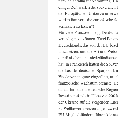
nämlich anfällig für Verarmung, Uns
einiger Zeit warfen die souveränen
der Europäischen Union zu unterwerf
werfen ihm vor, „die europäische Sol
vermissen zu lassen“!
Für viele Franzosen neigt Deutschl
verteidigen zu können. Zwei Beispie
Deutschlands, das von der EU besc
umzusetzen, und die Art und Weise, 
der dänischen und niederländischen
hat. In Frankreich hatten die Souver
die Last der deutschen Sparpolitik 
Wiedervereinigung eingeführt, um 
französische Wachstum bremste. He
darauf hin, daß die deutsche Regier
Investitionsfonds in Höhe von 200
der Ukraine auf die steigenden En
zu Wettbewerbsverzerrungen zwisc
EU-Mitgliedsländern führen könnte.