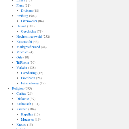
Elsass
(77)
Fluss
(31)
Dreisam
(18)
Freiburg
(502)
Littenweiler
(84)
Heimat
(183)
Geschichte
(71)
Hochschwarzwald
(232)
Kaiserstuhl
(46)
Markgraeflerland
(44)
Muehlen
(4)
Orte
(10)
TriRhena
(30)
Verkehr
(138)
CarSharing
(12)
Eisenbahn
(28)
Fahrradwege
(19)
Religion
(695)
Caritas
(26)
Diakonie
(39)
Katholisch
(131)
Kirchen
(184)
Kapellen
(15)
Muenster
(19)
Kreuze
(15)