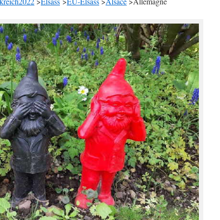
kreich2022
>
Elsass
>
EU-Elsass
>
Alsace
>Allemagne