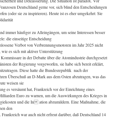
icherheit und Deklassierung. Die Situation ist paradox. Vor
 Franzosen Deutschland gerne vor, sich blind den Entscheidungen
en (oder sie zu inspirieren). Heute ist es eher umgekehrt: Sie
idarität
and immer häufiger zu Alleingängen, um seine Interessen besser
le: die einseitige Entscheidung
hlossene Verbot von Verbrennungsmotoren im Jahr 2025 nicht
wie es sich mit aktiver Unterstützung
 Kommissare in der Debatte über die Atomindustrie durchgesetzt
änisten der Regierung vorgeworfen, sie habe sich bereit erklärt,
mitzutragen. Diese hatte die Bundesrepublik nach der
ihren Überschuß an D-Mark aus dem Osten abzutragen, was das
ute weisen sie
ung es versäumt hat, Frankreich vor der Einrichtung eines
 Milliarden Euro zu warnen, um die Auswirkungen des Krieges in
ergiekosten und die In ation abzumildern. Eine Maßnahme, die
hen den
 Frankreich war auch nicht erfreut darüber, daß Deutschland 14