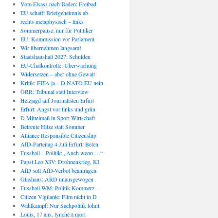
Vom Elsass nach Baden: Freibad
EU schafft Briefgeheimnis ab
rechts metaphysisch – links
Sommerpause: nur für Politiker
EU: Kommission vor Parlament
Wir übernehmen langsam!
Staatshaushalt 2027: Schulden
EU-Chatkontrolle: Überwachung
Widersetzen – aber ohne Gewalt
Kritik: FIFA ja – D NATO EU nein
ÖRR: Tribunal statt Interview
Hetzjagd auf Journalisten Erfurt
Erfurt: Angst vor links und grün
D Mittelmaß in Sport Wirtschaft
Betreute Hitze statt Sommer
Alliance Responsible Citizenship
AfD-Parteitag 4.Juli Erfurt: Beten
Fussball – Politik: „Auch wenn …“
Papst Leo XIV: Drohnenkrieg, KI
AfD soll AfD-Verbot beantragen
Glashaus: ARD unausgewogen
Fussball-WM: Politik Kommerz
Citizen Vigilante: Film nicht in D
Wahlkampf: Nur Sachpolitik lohnt
Louis, 17 ans, lynché à mort