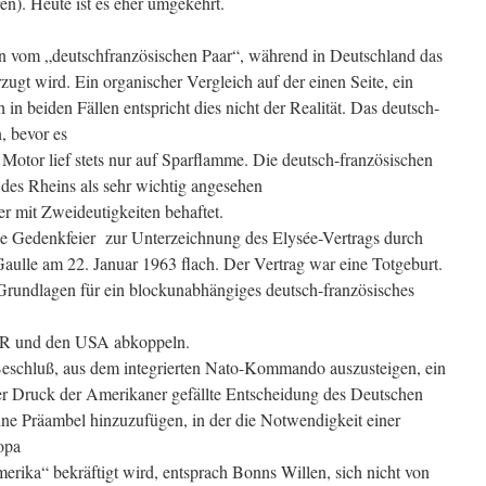
ren). Heute ist es eher umgekehrt.
in vom „deutschfranzösischen Paar“, während in Deutschland das
gt wird. Ein organischer Vergleich auf der einen Seite, ein
in beiden Fällen entspricht dies nicht der Realität. Das deutsch-
, bevor es
Motor lief stets nur auf Sparflamme. Die deutsch-französischen
 des Rheins als sehr wichtig angesehen
r mit Zweideutigkeiten behaftet.
 die Gedenkfeier zur Unterzeichnung des Elysée-Vertrags durch
ulle am 22. Januar 1963 flach. Der Vertrag war eine Totgeburt.
 Grundlagen für ein blockunabhängiges deutsch-französisches
SR und den USA abkoppeln.
m Beschluß, aus dem integrierten Nato-Kommando auszusteigen, ein
er Druck der Amerikaner gefällte Entscheidung des Deutschen
ne Präambel hinzuzufügen, in der die Notwendigkeit einer
opa
erika“ bekräftigt wird, entsprach Bonns Willen, sich nicht von