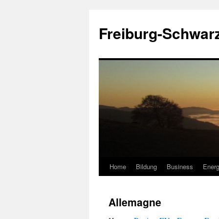
Zum
Inhalt
Freiburg-Schwar
springen
Home
Bildung
Business
Energ
Allemagne