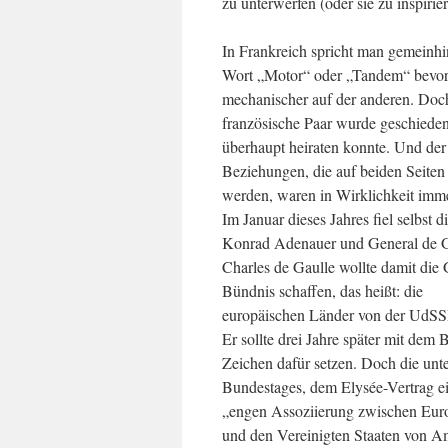
zu unterwerfen (oder sie zu inspirie
In Frankreich spricht man gemeinh
Wort „Motor“ oder „Tandem“ bevorzu
mechanischer auf der anderen. Doch 
französische Paar wurde geschieden
überhaupt heiraten konnte. Und der 
Beziehungen, die auf beiden Seiten
werden, waren in Wirklichkeit imme
Im Januar dieses Jahres fiel selbst
Konrad Adenauer und General de Ga
Charles de Gaulle wollte damit die
Bündnis schaffen, das heißt: die
europäischen Länder von der UdS
Er sollte drei Jahre später mit de
Zeichen dafür setzen. Doch die unt
Bundestages, dem Elysée-Vertrag ei
„engen Assoziierung zwischen Eur
und den Vereinigten Staaten von Am