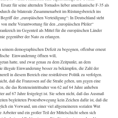
Ersatz für seine alternden Tornados lieber amerikanische F-35 als
durch die bilaterale Zusammenarbeit im Rüstungsbereich ins
n Begriff der „europäischen Verteidigung“: In Deutschland steht
 von mehr Verantwortung für den „europäischen Pfeiler“
rankreich im Gegenteil als Mittel für die europäischen Länder
mie gegenüber der Nato zu erlangen.
seinem demographischen Defizit zu begegnen, offenbar erneut
ndische Einwanderung öffnen will,
getan hatte, und zwar genau zu dem Zeitpunkt, an dem
die illegale Einwanderung besser zu bekämpfen, die Zahl der
ell in diesem Bereich eine restriktivere Politik zu verfolgen.
nicht, daß die Franzosen auf die Straße gehen, um gegen eine
en, die das Renteneintrittsalter von 62 auf 64 Jahre anheben
er auf 67 Jahre festgelegt ist. Sie sehen nicht, daß das Ausmaß
eiten begleiteten Protestbewegung kein Zeichen dafür ist, daß die
glich ein Vorwand, um einer viel allgemeineren sozialen Wut
 Arbeiter und ein großer Teil der Mittelschicht sehen sich