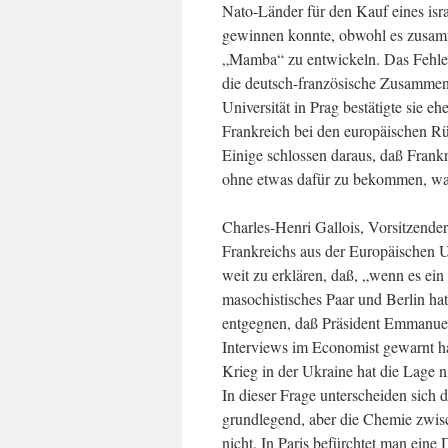
Nato-Länder für den Kauf eines isr
gewinnen konnte, obwohl es zusamm
„Mamba“ zu entwickeln. Das Fehle
die deutsch-französische Zusammena
Universität in Prag bestätigte sie eh
Frankreich bei den europäischen 
Einige schlossen daraus, daß Frankr
ohne etwas dafür zu bekommen, was n
Charles-Henri Gallois, Vorsitzender
Frankreichs aus der Europäischen Un
weit zu erklären, daß, „wenn es ein 
masochistisches Paar und Berlin ha
entgegnen, daß Präsident Emmanuel 
Interviews im Economist gewarnt ha
Krieg in der Ukraine hat die Lage ni
In dieser Frage unterscheiden sich
grundlegend, aber die Chemie zwi
nicht. In Paris befürchtet man eine