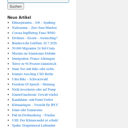
Wenn die Ergebnisse der automatischen Vervollständigung verfügbar sind, benutze die P
Neue Artikel
Eliteaspiranten – Job – Spaltung
Nullsumme – Zero Sum Mindset
Corona Impfbetrug Fauci WHO
Drohnen – Eiszeit – Atomschlag?
Bundeswehr Gelöbnis 20.7.2026
50.000 Migranten 24 Std Ceuta
Muslim zur Islamismus-Debatte
Immigration: France Allemagne
Terror zu 94 Prozent islamistisch
Staat: frei statt links oder rechts
Islamist Anschlag CSD Berlin
Ultra Bike – Schwarzwald
Freedom Of Speech – Meinung
Nicht investieren oder auf Pump
IslamoGauchisme: Gewalt wächst
Kandidatur- statt Partei-Verbot
Klimaanlagen – Verzicht für IPCC
Islam oder Islamismus
Patt im Drohnenkrieg – Frieden
UHI: Der Klimawandel ist schuld
Spahn: Doppelmoral Leihmutter