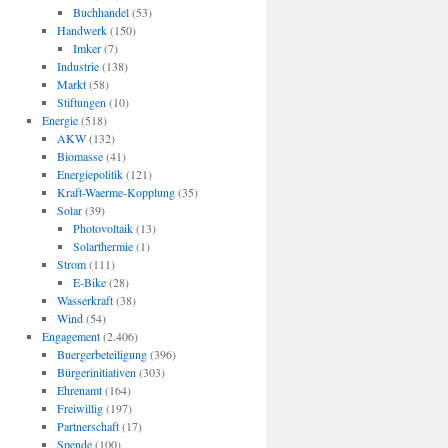
Buchhandel
(53)
Handwerk
(150)
Imker
(7)
Industrie
(138)
Markt
(58)
Stiftungen
(10)
Energie
(518)
AKW
(132)
Biomasse
(41)
Energiepolitik
(121)
Kraft-Waerme-Kopplung
(35)
Solar
(39)
Photovoltaik
(13)
Solarthermie
(1)
Strom
(111)
E-Bike
(28)
Wasserkraft
(38)
Wind
(54)
Engagement
(2.406)
Buergerbeteiligung
(396)
Bürgerinitiativen
(303)
Ehrenamt
(164)
Freiwillig
(197)
Partnerschaft
(17)
Spende
(100)