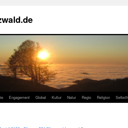
zwald.de
ie
Engagement
Global
Kultur
Natur
Regio
Religion
Selbsth