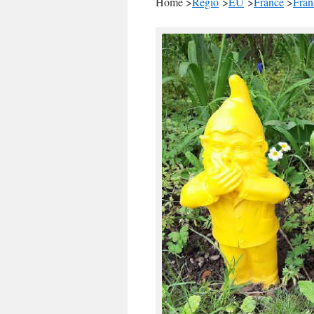
Home >
Regio
>
EU
>
France
>
Fran